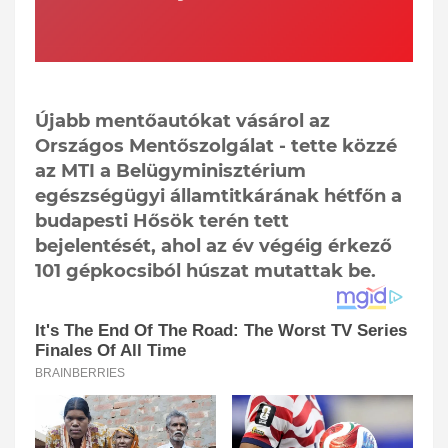
Újabb mentőautókat vásárol az
Országos Mentőszolgálat - tette közzé
az MTI a Belügyminisztérium
egészségügyi államtitkárának hétfőn a
budapesti Hősök terén tett
bejelentését, ahol az év végéig érkező
101 gépkocsiból húszat mutattak be.