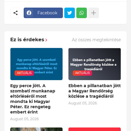
Facebook
Ez is érdekes
Az összes megtekintése
AKTUÁLIS
AKTUÁLIS
Egy perce jött. A
Ebben a pillanatban jött
szombati munkanap
a Magyar Rendőrség
eltörléséről most
közlése a tragédiáról
mondta ki Magyar
August 05, 2026
Péter. Ez rengeteg
embert érint
August 05, 2026