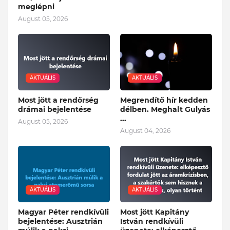
meglépni
August 05, 2026
AKTUÁLIS
AKTUÁLIS
Most jött a rendőrség
Megrendítő hír kedden
drámai bejelentése
délben. Meghalt Gulyás
...
August 05, 2026
August 04, 2026
AKTUÁLIS
AKTUÁLIS
Magyar Péter rendkívüli
Most jött Kapitány
bejelentése: Ausztrián
István rendkívüli