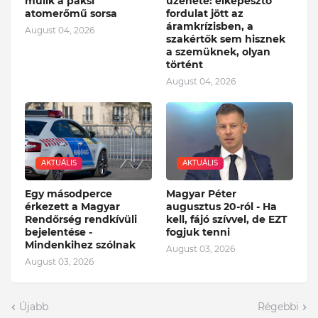
múlik a paksi
üzenete: elképesztő
atomerőmű sorsa
fordulat jött az
áramkrízisben, a
August 04, 2026
szakértők sem hisznek
a szemüknek, olyan
történt
August 04, 2026
AKTUÁLIS
AKTUÁLIS
Egy másodperce
Magyar Péter
érkezett a Magyar
augusztus 20-ról - Ha
Rendőrség rendkívüli
kell, fájó szívvel, de EZT
bejelentése -
fogjuk tenni
Mindenkihez szólnak
August 03, 2026
August 03, 2026
Újabb
Régebbi