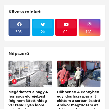
Kövess minket
303k
2k
65k
148k
Népszerű
1
2
Megérkezett a nagy 4
Döbbenet! A Pennyben
hónapos előrejelzés!
egy idős házaspár állt
Rég nem látott hideg
előttem a sorban és sírt!
vár ránk! Ilyen időre
Amikor megtudtam az