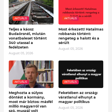
AKTUÁLIS
AKTUÁLIS
Teljes a káosz
Most érkezett! Hatalmas
Budaörsnél, miután
robbanás történt:
vonatbaleset történt
rengeteg a halott és a
340 utassal a
sérült
fedélzeten
August 05, 2026
August 05, 2026
AKTUÁLIS
AKTUÁLIS
Meghozta a súlyos
Feketében az ország:
döntést a kormány,
váratlanul elhunyt a
most már biztos: másfél
magyar politikus
millió magyarról van
August 05, 2026
szó, muszáj volt