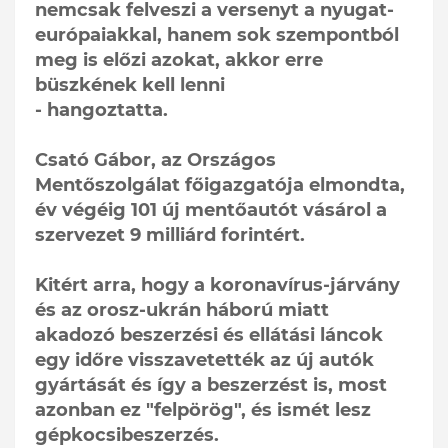
nemcsak felveszi a versenyt a nyugat-
európaiakkal, hanem sok szempontból
meg is előzi azokat, akkor erre
büszkének kell lenni
- hangoztatta.
Csató Gábor, az Országos
Mentőszolgálat főigazgatója elmondta,
év végéig 101 új mentőautót vásárol a
szervezet 9 milliárd forintért.
Kitért arra, hogy a koronavírus-járvány
és az orosz-ukrán háború miatt
akadozó beszerzési és ellátási láncok
egy időre visszavetették az új autók
gyártását és így a beszerzést is, most
azonban ez "felpörög", és ismét lesz
gépkocsibeszerzés.