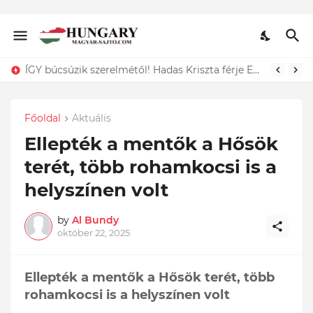
ÍGY búcsúzik szerelmétől! Hadas Kriszta férje EZT tette közzé
Főoldal
Aktuális
Ellepték a mentők a Hősök
terét, több rohamkocsi is a
helyszínen volt
by
Al Bundy
október 22, 2025
Ellepték a mentők a Hősök terét, több
rohamkocsi is a helyszínen volt