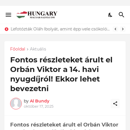
Lefotózták Oláh Ibolyát, amint épp vele csókolózik - EZT nem hiszed el, kinek a karjában kötött ki...ÍME
Főoldal
Aktuális
Fontos részleteket árult el
Orbán Viktor a 14. havi
nyugdíjról! Ekkor lehet
bevezetni
by
Al Bundy
október 17, 2025
Fontos részleteket árult el Orbán Viktor