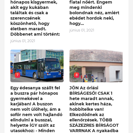
hónapos kisgyermek,
fiatal nőért. Engem
akit egy kukában
meg mindenki
találtak és csak a
bolondnak néz, amiért
szerencsének
ebédet hordok neki,
köszönhető, hogy
hogy...
életben maradt.
június 01, 2021
Döbbenet ami történt:
június 01, 2021
7
8
Egy édesanya szállt fel
JÖN Az óriási
a buszra pár hónapos
BÍRSÁGESŐ! CSAK 1
gyermekével a
hete maradt annak,
karjában! A buszon
akinek kertes háza,
nem volt ülőhely, ám a
hobbitelke van!
sofőr nem volt hajlandó
Elkezdődnek az
elindulni a busszal,
ellenőrzések. TÖBB
helyette ÍGY szólt az
SZÁZEZRES BÍRSÁGOT
utasokhoz: - Minden
VARRNAK A nyakadba