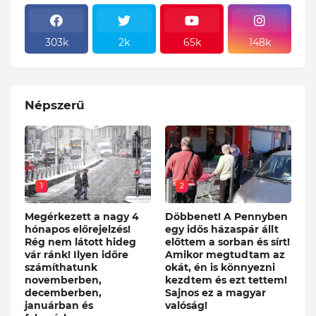
303k
2k
65k
148k
Népszerű
1
2
Megérkezett a nagy 4
Döbbenet! A Pennyben
hónapos előrejelzés!
egy idős házaspár állt
Rég nem látott hideg
előttem a sorban és sírt!
vár ránk! Ilyen időre
Amikor megtudtam az
számíthatunk
okát, én is könnyezni
novemberben,
kezdtem és ezt tettem!
decemberben,
Sajnos ez a magyar
januárban és
valóság!