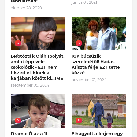
februárban:
június 01, 2021
október 28, 2020
3
4
Lefotózták Oláh Ibolyát,
ÍGY búcsúzik
amint épp vele
szerelmétől! Hadas
csókolózik - EZT nem
Kriszta férje EZT tette
hiszed el, kinek a
közzé
karjában kötött ki...ÍME
november 01, 2024
szeptember 09, 2024
5
6
Dráma: Ő az a 11
Elhagyott a férjem egy