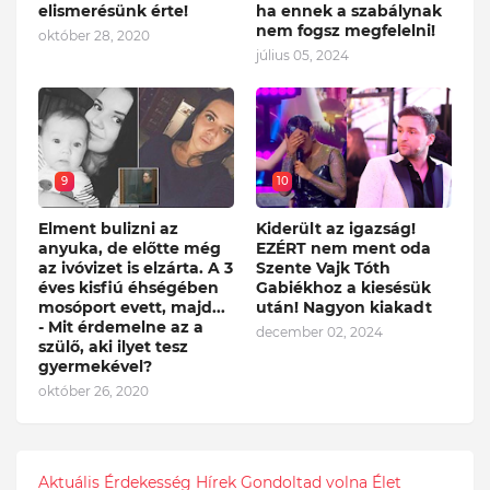
elismerésünk érte!
ha ennek a szabálynak
nem fogsz megfelelni!
október 28, 2020
július 05, 2024
9
10
Elment bulizni az
Kiderült az igazság!
anyuka, de előtte még
EZÉRT nem ment oda
az ivóvizet is elzárta. A 3
Szente Vajk Tóth
éves kisfiú éhségében
Gabiékhoz a kiesésük
mosóport evett, majd...
után! Nagyon kiakadt
- Mit érdemelne az a
december 02, 2024
szülő, aki ilyet tesz
gyermekével?
október 26, 2020
Aktuális
Érdekesség
Hírek
Gondoltad volna
Élet