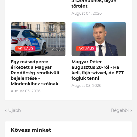
a szemüknek, olyan
történt
August 04, 2026
AKTUÁLIS
AKTUÁLIS
Egy másodperce
Magyar Péter
érkezett a Magyar
augusztus 20-ról - Ha
Rendőrség rendkívüli
kell, fájó szívvel, de EZT
bejelentése -
fogjuk tenni
Mindenkihez szólnak
August 03, 2026
August 03, 2026
Újabb
Régebbi
Kövess minket