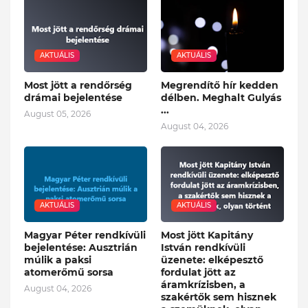
AKTUÁLIS
AKTUÁLIS
Most jött a rendőrség
Megrendítő hír kedden
drámai bejelentése
délben. Meghalt Gulyás
...
August 05, 2026
August 04, 2026
AKTUÁLIS
AKTUÁLIS
Magyar Péter rendkívüli
Most jött Kapitány
bejelentése: Ausztrián
István rendkívüli
múlik a paksi
üzenete: elképesztő
atomerőmű sorsa
fordulat jött az
áramkrízisben, a
August 04, 2026
szakértők sem hisznek