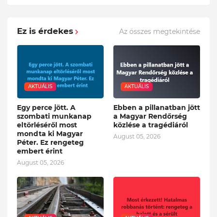
Ez is érdekes
Az összes megtekintése
AKTUÁLIS
AKTUÁLIS
Egy perce jött. A
Ebben a pillanatban jött
szombati munkanap
a Magyar Rendőrség
eltörléséről most
közlése a tragédiáról
mondta ki Magyar
August 05, 2026
Péter. Ez rengeteg
embert érint
August 05, 2026