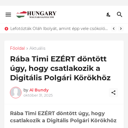
ÍGY búcsúzik szerelmétől! Hadas Kriszta férje EZT tette közzé
Főoldal
Aktuális
Rába Timi EZÉRT döntött
úgy, hogy csatlakozik a
Digitális Polgári Körökhöz
by
Al Bundy
október 31, 2025
Rába Timi EZÉRT döntött úgy, hogy
csatlakozik a Digitális Polgári Körökhöz