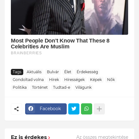
Tags
Aktuális
Bulvár
Élet
Érdekesség
Gondoltad volna
Hírek
Hírességek
Képek
Nők
Politika
Történet
Tudtad-e
Világunk
Facebook
Ez is érdekes
Az összes megtekintése