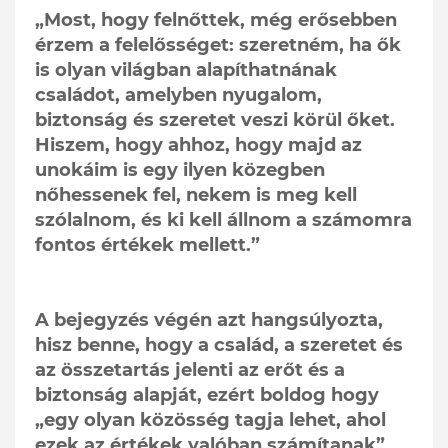
„Most, hogy felnőttek, még erősebben
érzem a felelősséget: szeretném, ha ők
is olyan világban alapíthatnának
családot, amelyben nyugalom,
biztonság és szeretet veszi körül őket.
Hiszem, hogy ahhoz, hogy majd az
unokáim is egy ilyen közegben
nőhessenek fel, nekem is meg kell
szólalnom, és ki kell állnom a számomra
fontos értékek mellett.”
A bejegyzés végén azt hangsúlyozta,
hisz benne, hogy a család, a szeretet és
az összetartás jelenti az erőt és a
biztonság alapját, ezért boldog hogy
„egy olyan közösség tagja lehet, ahol
ezek az értékek valóban számítanak”.