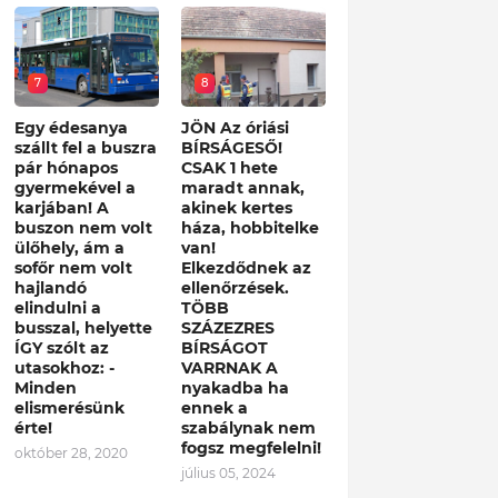
7
8
Egy édesanya
JÖN Az óriási
szállt fel a buszra
BÍRSÁGESŐ!
pár hónapos
CSAK 1 hete
gyermekével a
maradt annak,
karjában! A
akinek kertes
buszon nem volt
háza, hobbitelke
ülőhely, ám a
van!
sofőr nem volt
Elkezdődnek az
hajlandó
ellenőrzések.
elindulni a
TÖBB
busszal, helyette
SZÁZEZRES
ÍGY szólt az
BÍRSÁGOT
utasokhoz: -
VARRNAK A
Minden
nyakadba ha
elismerésünk
ennek a
érte!
szabálynak nem
fogsz megfelelni!
október 28, 2020
július 05, 2024