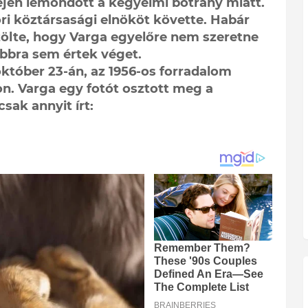
lején lemondott a kegyelmi botrány miatt.
ri köztársasági elnököt követte. Habár
ölte, hogy Varga egyelőre nem szeretne
ábbra sem értek véget.
október 23-án, az 1956-os forradalom
n. Varga egy fotót osztott meg a
sak annyit írt: