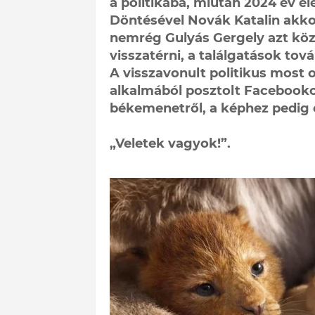
a politikába, miután 2024 év e
Döntésével Novák Katalin akko
nemrég Gulyás Gergely azt köz
visszatérni, a találgatások tov
A visszavonult politikus most 
alkalmából posztolt Facebooko
békemenetről, a képhez pedig c
„Veletek vagyok!”.