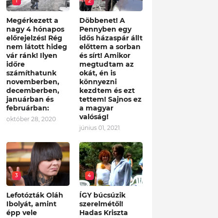
1
2
Megérkezett a
Döbbenet! A
nagy 4 hónapos
Pennyben egy
előrejelzés! Rég
idős házaspár állt
nem látott hideg
előttem a sorban
vár ránk! Ilyen
és sírt! Amikor
időre
megtudtam az
számíthatunk
okát, én is
novemberben,
könnyezni
decemberben,
kezdtem és ezt
januárban és
tettem! Sajnos ez
februárban:
a magyar
valóság!
október 28, 2020
június 01, 2021
3
4
Lefotózták Oláh
ÍGY búcsúzik
Ibolyát, amint
szerelmétől!
épp vele
Hadas Kriszta