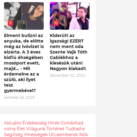
9
10
Elment bulizni az
Kiderült az
anyuka, de előtte
igazság! EZÉRT
még az ivóvizet is
nem ment oda
elzárta. A 3 éves
Szente Vajk Tóth
kisfiú éhségében
Gabiékhoz a
mosóport evett,
kiesésük után!
majd... - Mit
Nagyon kiakadt
érdemelne az a
december 02, 2024
szülő, aki ilyet
tesz
gyermekével?
október 26, 2020
Aktuális
Érdekesség
Hírek
Gondoltad
volna
Élet
Világunk
Történet
Tudtad-e
Segítség
Hírességek
Utcaemberek
Nők