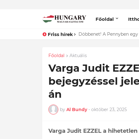
Főoldal
Itth
Friss hírek
Főoldal
Aktuális
Varga Judit EZZE
bejegyzéssel jel
án
by
Al Bundy
-
október 23, 2025
Varga Judit EZZEL a hihetetlen