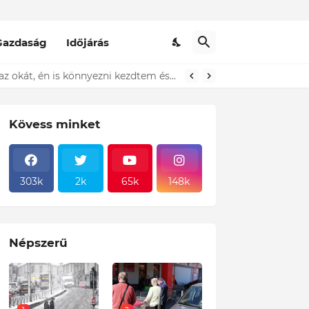
Gazdaság
Időjárás
Döbbenet! A Pennyben egy idős házaspár állt előttem a sorban és sírt! Amikor megtudtam az okát, én is könnyezni kezdtem és ezt tettem! Sajnos ez a magyar valóság!
Kövess minket
303k
2k
65k
148k
Népszerű