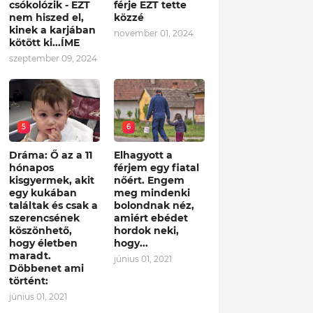
csókolózik - EZT
férje EZT tette
nem hiszed el,
közzé
kinek a karjában
november 01, 2024
kötött ki...ÍME
szeptember 09, 2024
5
6
Dráma: Ő az a 11
Elhagyott a
hónapos
férjem egy fiatal
kisgyermek, akit
nőért. Engem
egy kukában
meg mindenki
találtak és csak a
bolondnak néz,
szerencsének
amiért ebédet
köszönhető,
hordok neki,
hogy életben
hogy...
maradt.
június 01, 2021
Döbbenet ami
történt:
június 01, 2021