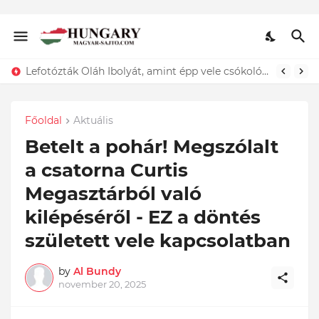
Lefotózták Oláh Ibolyát, amint épp vele csókolózik - EZT nem hiszed el, kinek a karjában kötött ki...ÍME
Főoldal
Aktuális
Betelt a pohár! Megszólalt
a csatorna Curtis
Megasztárból való
kilépéséről - EZ a döntés
született vele kapcsolatban
by
Al Bundy
november 20, 2025