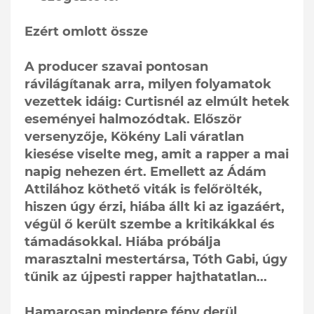
Ezért omlott össze
A producer szavai pontosan
rávilágítanak arra, milyen folyamatok
vezettek idáig: Curtisnél az elmúlt hetek
eseményei halmozódtak. Először
versenyzője, Kökény Lali váratlan
kiesése viselte meg, amit a rapper a mai
napig nehezen ért. Emellett az Ádám
Attilához köthető viták is felőrölték,
hiszen úgy érzi, hiába állt ki az igazáért,
végül ő került szembe a kritikákkal és
támadásokkal. Hiába próbálja
marasztalni mestertársa, Tóth Gabi, úgy
tűnik az újpesti rapper hajthatatlan...
Hamarosan mindenre fény derül...