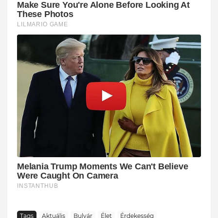
Tags
Aktuális
Bulvár
Élet
Érdekesség