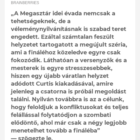
„A Megasztár idei évada nemcsak a
tehetségeknek, de a
véleménynyilvánításnak is szabad teret
engedett. Ezáltal számtalan feszült
helyzetet tartogatott a megújult széria,
ami a fináléhoz közeledve egyre csak
fokozódik. Láthatóan a versenyzők és a
mesterek is egyre stresszesebbek,
hiszen egy újabb váratlan helyzet
adódott Curtis kiakadásával, amire
jelenleg a csatorna is próbál megoldást
találni. Nyilván továbbra is az a célunk,
hogy feloldjuk a konfliktusokat és teljes
felállással folytatódjon a szombati
elődöntő, ahol már csak a négy legjobb
menetelhet tovább a fináléba”
— szögezte le.