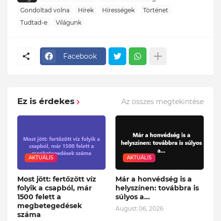
Gondoltad volna
Hírek
Hírességek
Történet
Tudtad-e
Világunk
Facebook
Ez is érdekes
Az összes megtekintése
AKTUÁLIS
AKTUÁLIS
Most jött: fertőzött víz
Már a honvédség is a
folyik a csapból, már
helyszínen: továbbra is
1500 felett a
súlyos a...
megbetegedések
August 06, 2026
száma