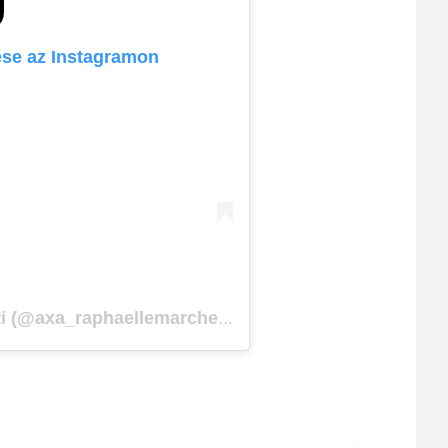
ése az Instagramon
Agence AXA Raphaëlle Marchetti (@axa_raphaellemarchetti) által megosztott bejegyzés