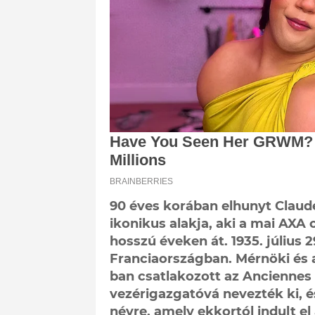
90 éves korában elhunyt Claude 
ikonikus alakja, aki a mai AXA c
hosszú éveken át. 1935. július
Franciaországban. Mérnöki és a
ban csatlakozott az Anciennes 
vezérigazgatóvá nevezték ki, és
névre, amely ekkortól indult el 