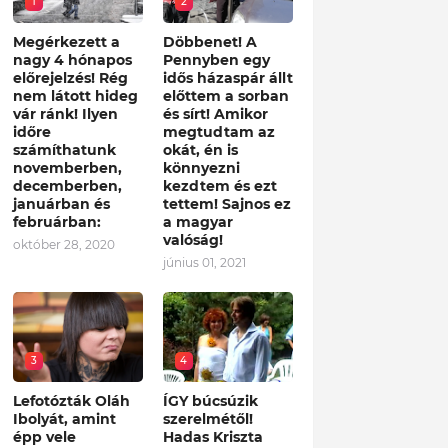
1
2
Megérkezett a
Döbbenet! A
nagy 4 hónapos
Pennyben egy
előrejelzés! Rég
idős házaspár állt
nem látott hideg
előttem a sorban
vár ránk! Ilyen
és sírt! Amikor
időre
megtudtam az
számíthatunk
okát, én is
novemberben,
könnyezni
decemberben,
kezdtem és ezt
januárban és
tettem! Sajnos ez
februárban:
a magyar
valóság!
október 28, 2020
június 01, 2021
3
4
Lefotózták Oláh
ÍGY búcsúzik
Ibolyát, amint
szerelmétől!
épp vele
Hadas Kriszta