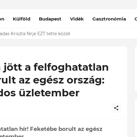
on
Külföld
Budapest
Vidék
Gasztronómia
das Kriszta férje EZT tette közzé
jött a felfoghatatlan
ult az egész ország:
rdos üzletember
tatlan hír! Feketébe borult az egész
zletember