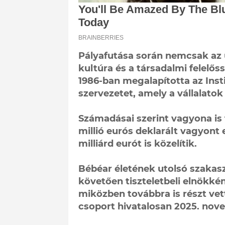
Pályafutása során nemcsak az ü
kultúra és a társadalmi felelőss
1986-ban megalapította az Inst
szervezetet, amely a vállalatok
Számadásai szerint vagyona is 
millió eurós deklarált vagyont
milliárd eurót is közelítik.
Bébéar életének utolsó szakasz
követően tiszteletbeli elnökké
miközben továbbra is részt ve
csoport hivatalosan 2025. nove