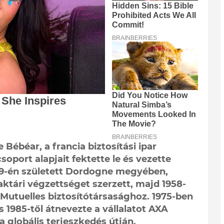
Bébéar, a francia biztosítási ipar
soport alapjait fektette le és vezette
 29-én született Dordogne megyében,
ktári végzettséget szerzett, majd 1958-
Mutuelles biztosítótársasághoz. 1975-ben
 1985-től átnevezte a vállalatot AXA
a globális terjeszkedés útján.