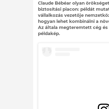
Claude Bébéar olyan örökséget
biztosítási piacon: példát mut
vállalkozás vezetője nemzetköz
hogyan lehet kombinálni a növe
Az általa megteremtett cég és
példakép.