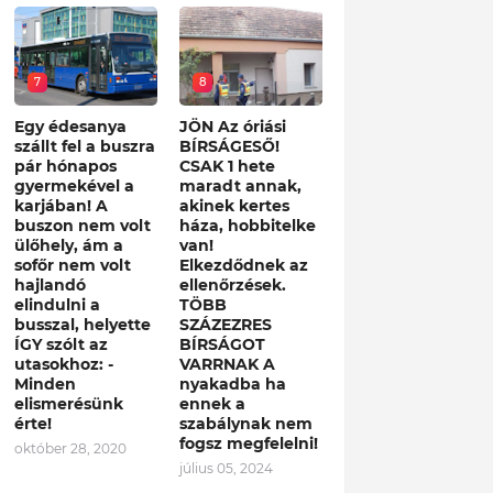
7
8
Egy édesanya
JÖN Az óriási
szállt fel a buszra
BÍRSÁGESŐ!
pár hónapos
CSAK 1 hete
gyermekével a
maradt annak,
karjában! A
akinek kertes
buszon nem volt
háza, hobbitelke
ülőhely, ám a
van!
sofőr nem volt
Elkezdődnek az
hajlandó
ellenőrzések.
elindulni a
TÖBB
busszal, helyette
SZÁZEZRES
ÍGY szólt az
BÍRSÁGOT
utasokhoz: -
VARRNAK A
Minden
nyakadba ha
elismerésünk
ennek a
érte!
szabálynak nem
fogsz megfelelni!
október 28, 2020
július 05, 2024