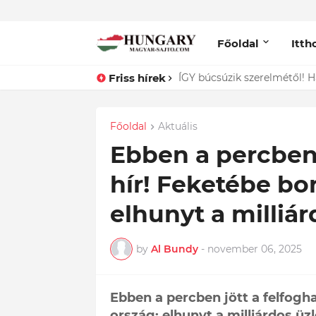
Főoldal
Itth
Friss hírek
ÍGY búcsúzik szerelmétől! Ha
Főoldal
Aktuális
Ebben a percben 
hír! Feketébe bor
elhunyt a milliá
by
Al Bundy
-
november 06, 2025
Ebben a percben jött a felfogha
ország: elhunyt a milliárdos ü