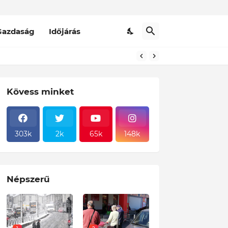
Gazdaság
Időjárás
Kövess minket
303k
2k
65k
148k
Népszerű