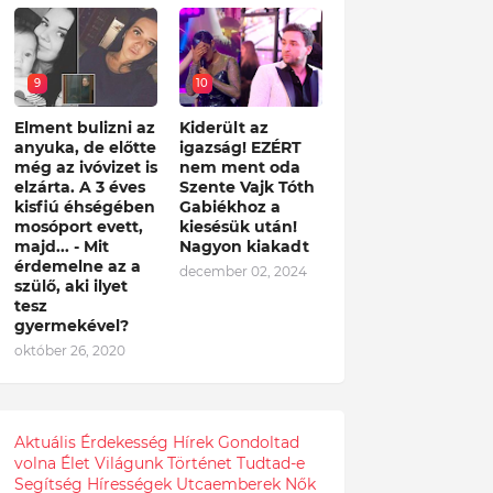
9
10
Elment bulizni az
Kiderült az
anyuka, de előtte
igazság! EZÉRT
még az ivóvizet is
nem ment oda
elzárta. A 3 éves
Szente Vajk Tóth
kisfiú éhségében
Gabiékhoz a
mosóport evett,
kiesésük után!
majd... - Mit
Nagyon kiakadt
érdemelne az a
december 02, 2024
szülő, aki ilyet
tesz
gyermekével?
október 26, 2020
Aktuális
Érdekesség
Hírek
Gondoltad
volna
Élet
Világunk
Történet
Tudtad-e
Segítség
Hírességek
Utcaemberek
Nők