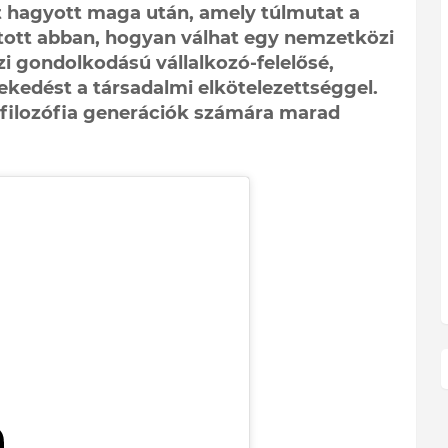
 hagyott maga után, amely túlmutat a
atott abban, hogyan válhat egy nemzetközi
i gondolkodású vállalkozó-felelősé,
kedést a társadalmi elkötelezettséggel.
 filozófia generációk számára marad