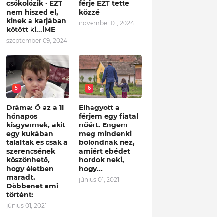
csókolózik - EZT
férje EZT tette
nem hiszed el,
közzé
kinek a karjában
november 01, 2024
kötött ki...ÍME
szeptember 09, 2024
5
6
Dráma: Ő az a 11
Elhagyott a
hónapos
férjem egy fiatal
kisgyermek, akit
nőért. Engem
egy kukában
meg mindenki
találtak és csak a
bolondnak néz,
szerencsének
amiért ebédet
köszönhető,
hordok neki,
hogy életben
hogy...
maradt.
június 01, 2021
Döbbenet ami
történt:
június 01, 2021