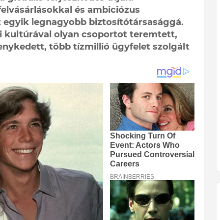
 felvásárlásokkal és ambiciózus
z egyik legnagyobb biztosítótársasággá.
ti kultúrával olyan csoportot teremtett,
ykedett, több tízmillió ügyfelet szolgált