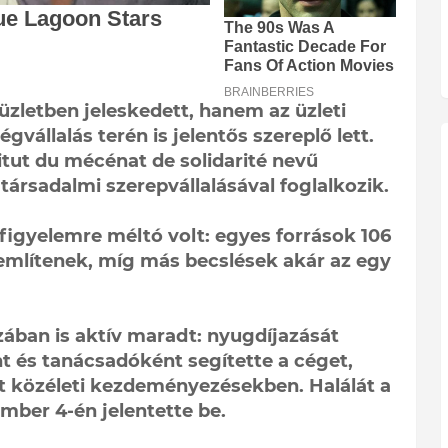
zletben jeleskedett, hanem az üzleti
égvállalás terén is jelentős szereplő lett.
itut du mécénat de solidarité nevű
 társadalmi szerepvállalásával foglalkozik.
figyelemre méltó volt: egyes források 106
 említenek, míg más becslések akár az egy
ában is aktív maradt: nyugdíjazását
nt és tanácsadóként segítette a céget,
tt közéleti kezdeményezésekben. Halálát a
mber 4-én jelentette be.