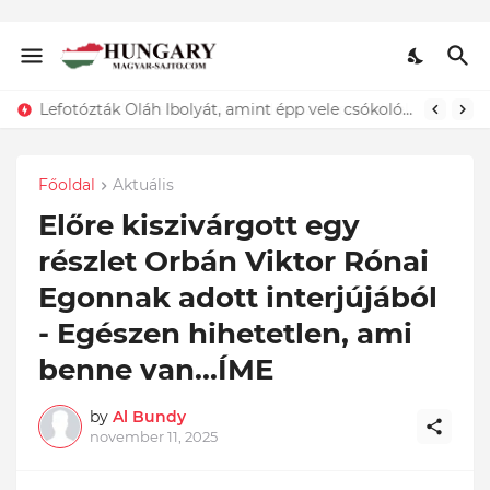
Lefotózták Oláh Ibolyát, amint épp vele csókolózik - EZT nem hiszed el, kinek a karjában kötött ki...ÍME
Főoldal
Aktuális
Előre kiszivárgott egy
részlet Orbán Viktor Rónai
Egonnak adott interjújából
- Egészen hihetetlen, ami
benne van...ÍME
by
Al Bundy
november 11, 2025