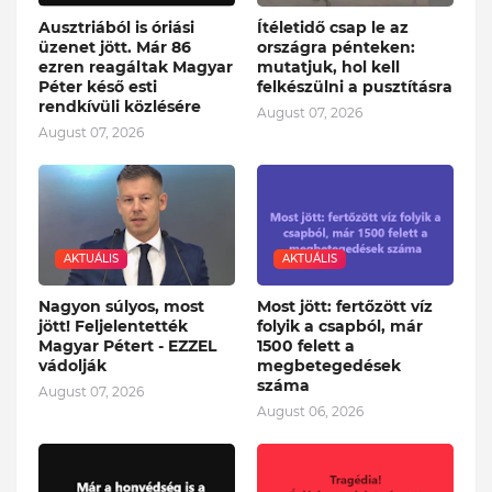
Ausztriából is óriási
Ítéletidő csap le az
üzenet jött. Már 86
országra pénteken:
ezren reagáltak Magyar
mutatjuk, hol kell
Péter késő esti
felkészülni a pusztításra
rendkívüli közlésére
August 07, 2026
August 07, 2026
AKTUÁLIS
AKTUÁLIS
Nagyon súlyos, most
Most jött: fertőzött víz
jött! Feljelentették
folyik a csapból, már
Magyar Pétert - EZZEL
1500 felett a
vádolják
megbetegedések
száma
August 07, 2026
August 06, 2026