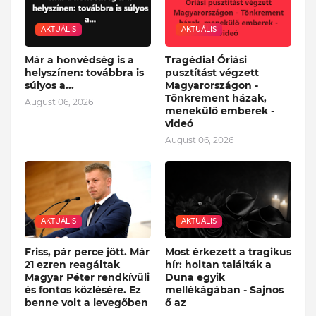
AKTUÁLIS
AKTUÁLIS
Már a honvédség is a
Tragédia! Óriási
helyszínen: továbbra is
pusztítást végzett
súlyos a...
Magyarországon -
Tönkrement házak,
August 06, 2026
menekülő emberek -
videó
August 06, 2026
AKTUÁLIS
AKTUÁLIS
Friss, pár perce jött. Már
Most érkezett a tragikus
21 ezren reagáltak
hír: holtan találták a
Magyar Péter rendkívüli
Duna egyik
és fontos közlésére. Ez
mellékágában - Sajnos
benne volt a levegőben
ő az