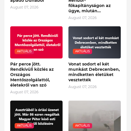
apadó Dunából
Rendőr-
főkapitányságon az
August 07, 2026
ügye, miután...
August 07, 2026
AKTUÁLIS
AKTUÁLIS
Pár perce jött.
Vonat sodort el két
Rendkívüli közlés az
munkást Debrecenben,
Országos
mindketten életüket
Mentőszolgálattól,
vesztették
életekről van szó
August 07, 2026
August 07, 2026
AKTUÁLIS
AKTUÁLIS