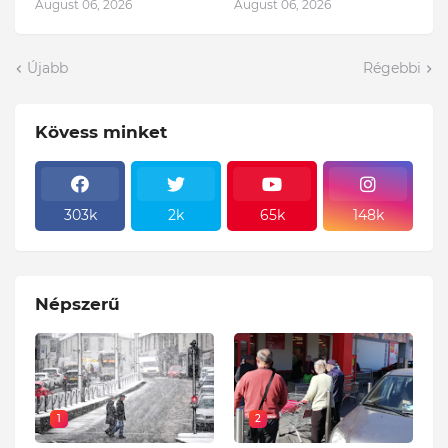
August 06, 2026
August 06, 2026
Újabb
Régebbi
Kövess minket
303k
2k
65k
148k
Népszerű
1
2