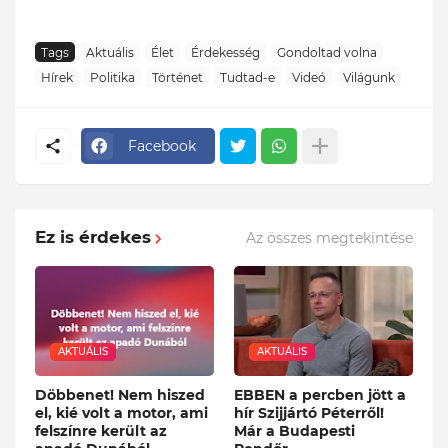
Tags
Aktuális
Élet
Érdekesség
Gondoltad volna
Hírek
Politika
Történet
Tudtad-e
Videó
Világunk
Facebook
Ez is érdekes
Az összes megtekintése
AKTUÁLIS
AKTUÁLIS
Döbbenet! Nem hiszed
EBBEN a percben jött a
el, kié volt a motor, ami
hír Szijjártó Péterről!
felszínre került az
Már a Budapesti