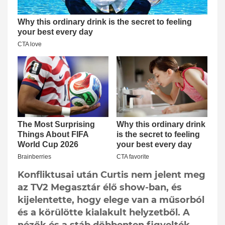
Konfliktusai után Curtis nem jelent meg
az TV2 Megasztár élő show-ban, és
kijelentette, hogy elege van a műsorból
és a körülötte kialakult helyzetből. A
nézők és a stáb döbbenten figyelték,