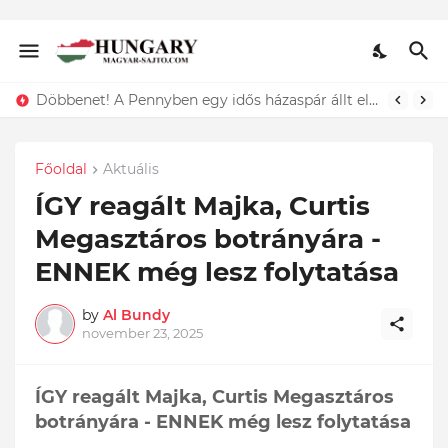
Lefotózták Oláh Ibolyát, amint épp vele csókolózik - EZT nem hiszed el, kinek a karjában kötött ki...ÍME
Főoldal
Aktuális
ÍGY reagált Majka, Curtis
Megasztáros botrányára -
ENNEK még lesz folytatása
by
Al Bundy
november 23, 2025
ÍGY reagált Majka, Curtis Megasztáros
botrányára - ENNEK még lesz folytatása