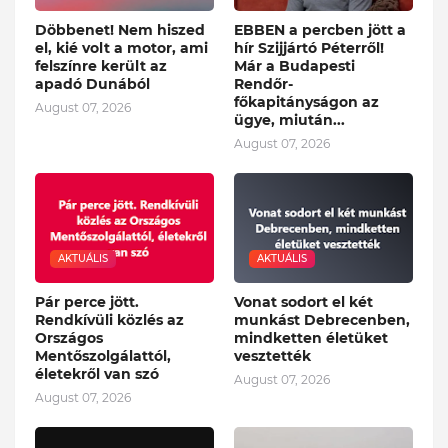
Döbbenet! Nem hiszed
EBBEN a percben jött a
el, kié volt a motor, ami
hír Szijjártó Péterről!
felszínre került az
Már a Budapesti
apadó Dunából
Rendőr-
főkapitányságon az
August 07, 2026
ügye, miután...
August 07, 2026
AKTUÁLIS
AKTUÁLIS
Pár perce jött.
Vonat sodort el két
Rendkívüli közlés az
munkást Debrecenben,
Országos
mindketten életüket
Mentőszolgálattól,
vesztették
életekről van szó
August 07, 2026
August 07, 2026