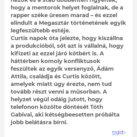
hogy a mentorok helyet foglalnak, de a
rapper széke üresen marad – és ezzel
elindult a Megasztár történetének egyik
legfeszültebb estéje.
Curtis napok óta jelezte, hogy kiszállna
a produkcióból, sőt azt is vállalná, hogy
kifizeti az ezzel járó kötbért is. A
háttérben komoly konfliktusok
feszültek az egyik versenyző, Ádám
Attila, családja és Curtis között,
amelyek miatt úgy érezte, nem tud
tovább részt venni a műsorban. A
helyzet végül odáig jutott, hogy
telefonon közölte döntését Tóth
Gabival, aki kétségbeesetten próbálta
jobb belátásra bírni.