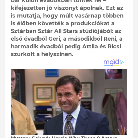
bár külön évadokban tűntek fel –
kifejezetten jó viszonyt ápolnak. Ezt az
is mutatja, hogy múlt vasárnap többen
is élőben követték a produkciókat a
Sztárban Sztár All Stars stúdiójából: az
első évadból Geri, a másodikból Reni, a
harmadik évadból pedig Attila és Ricsi
szurkolt a helyszínen.