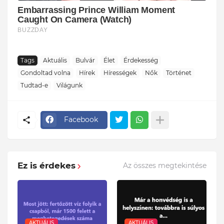
Tags
Aktuális
Bulvár
Élet
Érdekesség
Gondoltad volna
Hírek
Hírességek
Nők
Történet
Tudtad-e
Világunk
Facebook
Ez is érdekes
Az összes megtekintése
AKTUÁLIS
AKTUÁLIS