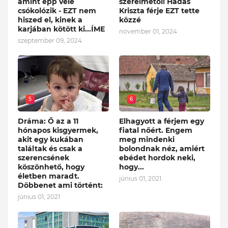
amint épp vele
szerelmétől! Hadas
csókolózik - EZT nem
Kriszta férje EZT tette
hiszed el, kinek a
közzé
karjában kötött ki...ÍME
november 01, 2024
szeptember 09, 2024
5
6
Dráma: Ő az a 11
Elhagyott a férjem egy
hónapos kisgyermek,
fiatal nőért. Engem
akit egy kukában
meg mindenki
találtak és csak a
bolondnak néz, amiért
szerencsének
ebédet hordok neki,
köszönhető, hogy
hogy...
életben maradt.
június 01, 2021
Döbbenet ami történt:
június 01, 2021