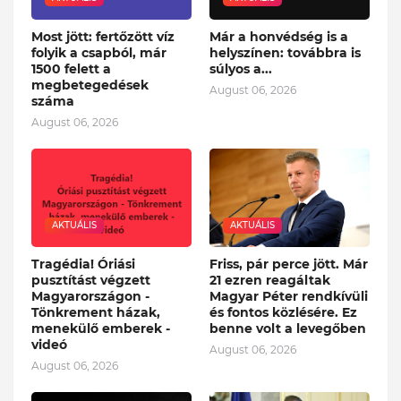
Most jött: fertőzött víz
Már a honvédség is a
folyik a csapból, már
helyszínen: továbbra is
1500 felett a
súlyos a...
megbetegedések
August 06, 2026
száma
August 06, 2026
AKTUÁLIS
AKTUÁLIS
Tragédia! Óriási
Friss, pár perce jött. Már
pusztítást végzett
21 ezren reagáltak
Magyarországon -
Magyar Péter rendkívüli
Tönkrement házak,
és fontos közlésére. Ez
menekülő emberek -
benne volt a levegőben
videó
August 06, 2026
August 06, 2026