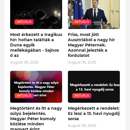
AKTUÁLIS
AKTUÁLIS
Most érkezett a tragikus
Friss, most jött
hír: holtan találták a
Ausztriából a nagy hír
Duna egyik
Magyar Péternek.
mellékágában - Sajnos
Azonnal jelezték a
ő az
fordulatot
August 06, 2026
August 06, 2026
AKTUÁLIS
AKTUÁLIS
Megtörtént és itt a nagy
Megérkezett a rendelet:
súlyú bejelentés.
Ez lesz a 13. havi nyugdíj
Magyar Péter komoly
sorsa
közlése minden
August 06, 2026
magyart érint