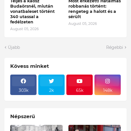
Teljes a káosz
Most érkezett! Hatalmas
Budaörsnél, miután
robbanás történt:
vonatbaleset történt
rengeteg a halott és a
340 utassal a
sérült
fedélzeten
August 05, 2026
August 05, 2026
Újabb
Régebbi
Kövess minket
303k
2k
65k
148k
Népszerű