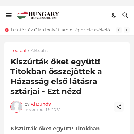
Lefotózták Oláh Ibolyát, amint épp vele csókolózik - EZT nem hiszed el, kinek a karjában kötött ki...ÍME
Főoldal
Aktuális
Kiszúrták őket együtt!
Titokban összejöttek a
Házasság első látásra
sztárjai - Ezt nézd
by
Al Bundy
november 19, 2025
Kiszúrták őket együtt! Titokban