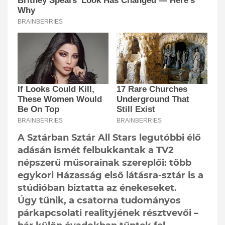
A Sztárban Sztár All Stars legutóbbi élő
adásán ismét felbukkantak a TV2
népszerű műsorainak szereplői: több
egykori Házasság első látásra-sztár is a
stúdióban biztatta az énekeseket.
Úgy tűnik, a csatorna tudományos
párkapcsolati realityjének résztvevői –