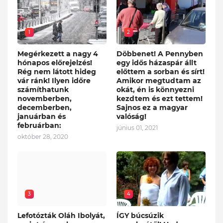
1
2
Megérkezett a nagy 4
Döbbenet! A Pennyben
hónapos előrejelzés!
egy idős házaspár állt
Rég nem látott hideg
előttem a sorban és sírt!
vár ránk! Ilyen időre
Amikor megtudtam az
számíthatunk
okát, én is könnyezni
novemberben,
kezdtem és ezt tettem!
decemberben,
Sajnos ez a magyar
januárban és
valóság!
februárban:
június 01, 2021
október 28, 2020
3
4
Lefotózták Oláh Ibolyát,
ÍGY búcsúzik