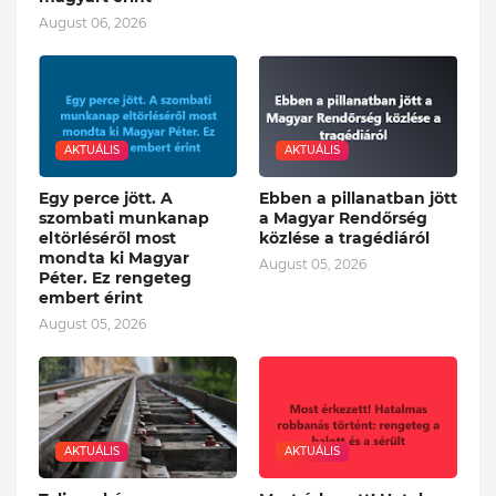
August 06, 2026
AKTUÁLIS
AKTUÁLIS
Egy perce jött. A
Ebben a pillanatban jött
szombati munkanap
a Magyar Rendőrség
eltörléséről most
közlése a tragédiáról
mondta ki Magyar
August 05, 2026
Péter. Ez rengeteg
embert érint
August 05, 2026
AKTUÁLIS
AKTUÁLIS