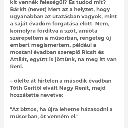
kit vennék feleségül? És tudod mit?
Bárkit (nevet) Mert az a helyzet, hogy
ugyanabban az utazásban vagyok, mint
a saját évadom forgatása előtt. Nem,
komolyra fordítva a szót, amióta
szerepeltem a műsorban, rengeteg új
embert megismertem, például a
mostani évadban szereplő Ricsit és
Attilát, együtt is jöttünk, na meg itt van
Reni.
– ölelte át hirtelen a második évadban
Tóth Geritől elvált Nagy Renit, majd
hozzátette nevetve:
"Az biztos, ha újra lehetne házasodni a
műsorban, őt venném el."