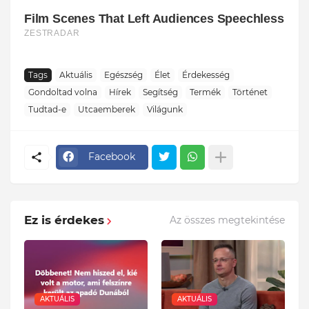
Tags
Aktuális
Egészség
Élet
Érdekesség
Gondoltad volna
Hírek
Segítség
Termék
Történet
Tudtad-e
Utcaemberek
Világunk
Facebook
Ez is érdekes
Az összes megtekintése
AKTUÁLIS
AKTUÁLIS