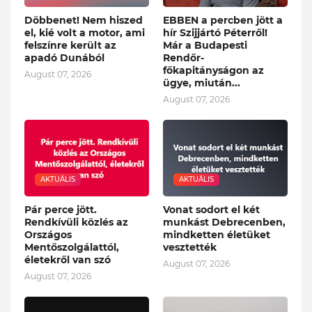
Döbbenet! Nem hiszed
EBBEN a percben jött a
el, kié volt a motor, ami
hír Szijjártó Péterről!
felszínre került az
Már a Budapesti
apadó Dunából
Rendőr-
főkapitányságon az
August 07, 2026
ügye, miután...
August 07, 2026
AKTUÁLIS
AKTUÁLIS
Pár perce jött.
Vonat sodort el két
Rendkívüli közlés az
munkást Debrecenben,
Országos
mindketten életüket
Mentőszolgálattól,
vesztették
életekről van szó
August 07, 2026
August 07, 2026