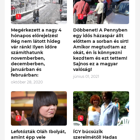
1
2
Megérkezett a nagy 4
Döbbenet! A Pennyben
hónapos előrejelzés!
egy idős házaspár állt
Rég nem látott hideg
előttem a sorban és sírt!
vár ránk! Ilyen időre
Amikor megtudtam az
számíthatunk
okát, én is könnyezni
novemberben,
kezdtem és ezt tettem!
decemberben,
Sajnos ez a magyar
januárban és
valóság!
februárban:
június 01, 2021
október 28, 2020
3
4
Lefotózták Oláh Ibolyát,
ÍGY búcsúzik
amint épp vele
szerelmétől! Hadas