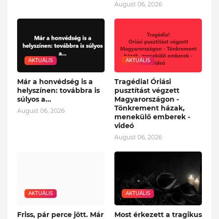
August 06, 2026
AKTUÁLIS
AKTUÁLIS
Már a honvédség is a
Tragédia! Óriási
helyszínen: továbbra is
pusztítást végzett
súlyos a...
Magyarországon -
Tönkrement házak,
August 06, 2026
menekülő emberek -
videó
August 06, 2026
AKTUÁLIS
AKTUÁLIS
Friss, pár perce jött. Már
Most érkezett a tragikus