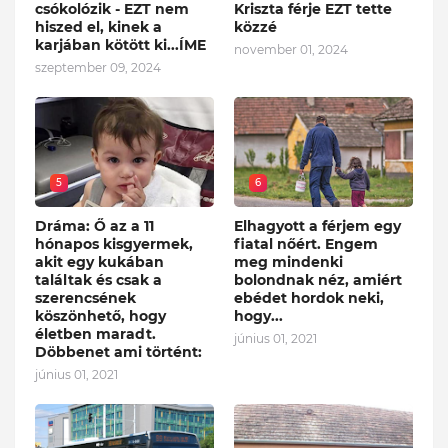
csókolózik - EZT nem
Kriszta férje EZT tette
hiszed el, kinek a
közzé
karjában kötött ki...ÍME
november 01, 2024
szeptember 09, 2024
5
6
Dráma: Ő az a 11
Elhagyott a férjem egy
hónapos kisgyermek,
fiatal nőért. Engem
akit egy kukában
meg mindenki
találtak és csak a
bolondnak néz, amiért
szerencsének
ebédet hordok neki,
köszönhető, hogy
hogy...
életben maradt.
június 01, 2021
Döbbenet ami történt:
június 01, 2021