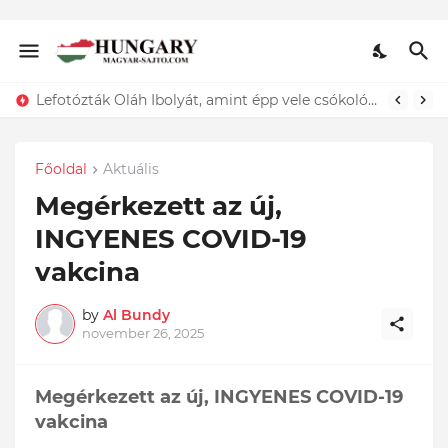
Lefotózták Oláh Ibolyát, amint épp vele csókolózik - EZT nem hiszed el, kinek a karjában kötött ki...ÍME
Főoldal
Aktuális
Megérkezett az új,
INGYENES COVID-19
vakcina
by
Al Bundy
november 26, 2025
Megérkezett az új, INGYENES COVID-19
vakcina