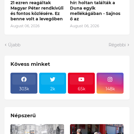
21 ezren reagáltak
hír: holtan találták a
Magyar Péter rendkívüli
Duna egyik
és fontos közlésére. Ez
mellékágában - Sajnos
benne volt a levegőben
ő az
August 06, 2026
August 06, 2026
Újabb
Régebbi
Kövess minket
303k
2k
65k
148k
Népszerű