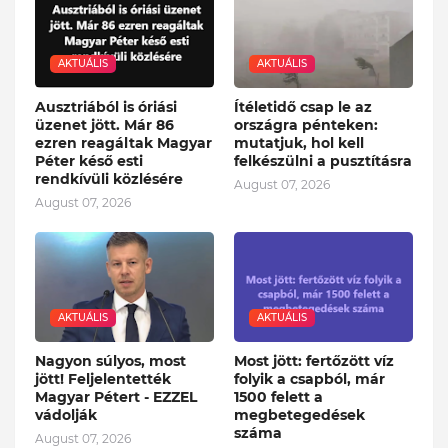
AKTUÁLIS
AKTUÁLIS
Ausztriából is óriási
Ítéletidő csap le az
üzenet jött. Már 86
országra pénteken:
ezren reagáltak Magyar
mutatjuk, hol kell
Péter késő esti
felkészülni a pusztításra
rendkívüli közlésére
August 07, 2026
August 07, 2026
AKTUÁLIS
AKTUÁLIS
Nagyon súlyos, most
Most jött: fertőzött víz
jött! Feljelentették
folyik a csapból, már
Magyar Pétert - EZZEL
1500 felett a
vádolják
megbetegedések
száma
August 07, 2026