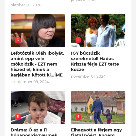
október 28, 2020
3
4
Lefotózták Oláh Ibolyát,
ÍGY búcsúzik
amint épp vele
szerelmétől! Hadas
csókolózik - EZT nem
Kriszta férje EZT tette
hiszed el, kinek a
közzé
karjában kötött ki...ÍME
november 01, 2024
szeptember 09, 2024
5
6
Dráma: Ő az a 11
Elhagyott a férjem egy
hónapos kisgyermek,
fiatal nőért. Engem