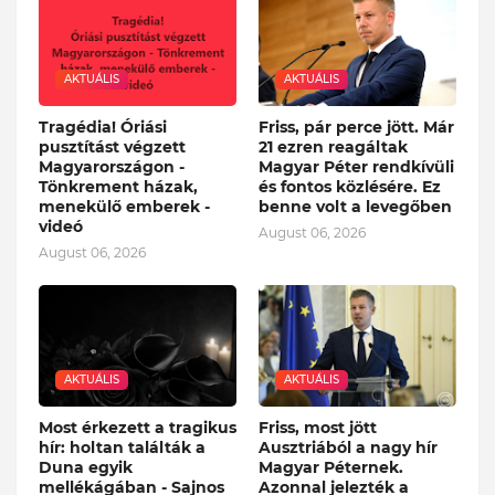
AKTUÁLIS
AKTUÁLIS
Tragédia! Óriási
Friss, pár perce jött. Már
pusztítást végzett
21 ezren reagáltak
Magyarországon -
Magyar Péter rendkívüli
Tönkrement házak,
és fontos közlésére. Ez
menekülő emberek -
benne volt a levegőben
videó
August 06, 2026
August 06, 2026
AKTUÁLIS
AKTUÁLIS
Most érkezett a tragikus
Friss, most jött
hír: holtan találták a
Ausztriából a nagy hír
Duna egyik
Magyar Péternek.
mellékágában - Sajnos
Azonnal jelezték a