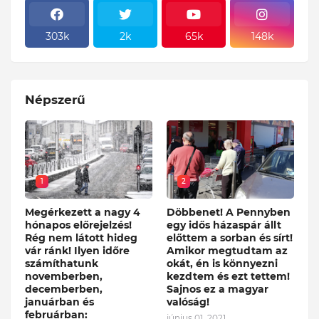
303k
2k
65k
148k
Népszerű
1
2
Megérkezett a nagy 4
Döbbenet! A Pennyben
hónapos előrejelzés!
egy idős házaspár állt
Rég nem látott hideg
előttem a sorban és sírt!
vár ránk! Ilyen időre
Amikor megtudtam az
számíthatunk
okát, én is könnyezni
novemberben,
kezdtem és ezt tettem!
decemberben,
Sajnos ez a magyar
januárban és
valóság!
februárban:
június 01, 2021