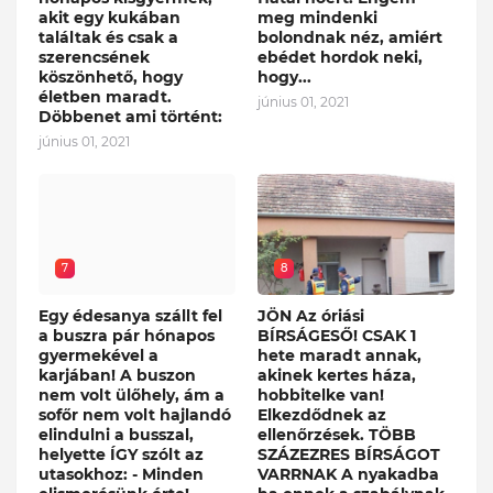
akit egy kukában
meg mindenki
találtak és csak a
bolondnak néz, amiért
szerencsének
ebédet hordok neki,
köszönhető, hogy
hogy...
életben maradt.
június 01, 2021
Döbbenet ami történt:
június 01, 2021
7
8
Egy édesanya szállt fel
JÖN Az óriási
a buszra pár hónapos
BÍRSÁGESŐ! CSAK 1
gyermekével a
hete maradt annak,
karjában! A buszon
akinek kertes háza,
nem volt ülőhely, ám a
hobbitelke van!
sofőr nem volt hajlandó
Elkezdődnek az
elindulni a busszal,
ellenőrzések. TÖBB
helyette ÍGY szólt az
SZÁZEZRES BÍRSÁGOT
utasokhoz: - Minden
VARRNAK A nyakadba