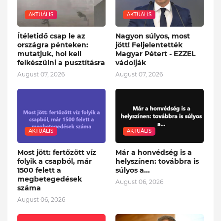
AKTUÁLIS
AKTUÁLIS
Ítéletidő csap le az
Nagyon súlyos, most
országra pénteken:
jött! Feljelentették
mutatjuk, hol kell
Magyar Pétert - EZZEL
felkészülni a pusztításra
vádolják
August 07, 2026
August 07, 2026
AKTUÁLIS
AKTUÁLIS
Most jött: fertőzött víz
Már a honvédség is a
folyik a csapból, már
helyszínen: továbbra is
1500 felett a
súlyos a...
megbetegedések
August 06, 2026
száma
August 06, 2026