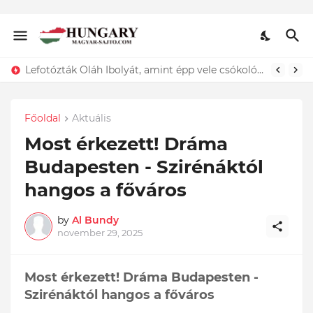
ÍGY búcsúzik szerelmétől! Hadas Kriszta férje EZT tette közzé
Lefotózták Oláh Ibolyát, amint épp vele csókolózik - EZT nem hiszed el, kinek a karjában kötött ki...ÍME
Főoldal
Aktuális
Most érkezett! Dráma
Budapesten - Szirénáktól
hangos a főváros
by
Al Bundy
november 29, 2025
Most érkezett! Dráma Budapesten -
Szirénáktól hangos a főváros