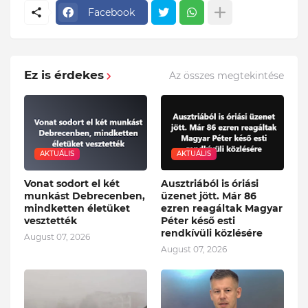
Facebook
Ez is érdekes
Az összes megtekintése
AKTUÁLIS
AKTUÁLIS
Vonat sodort el két
Ausztriából is óriási
munkást Debrecenben,
üzenet jött. Már 86
mindketten életüket
ezren reagáltak Magyar
vesztették
Péter késő esti
rendkívüli közlésére
August 07, 2026
August 07, 2026