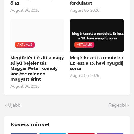
ő az
fordulatot
August 06, 2026
August 06, 2026
AKTUÁLIS
AKTUÁLIS
Megtörtént és itt a nagy
Megérkezett a rendelet:
súlyú bejelentés.
Ez lesz a 13. havi nyugdíj
Magyar Péter komoly
sorsa
közlése minden
August 06, 2026
magyart érint
August 06, 2026
Újabb
Régebbi
Kövess minket