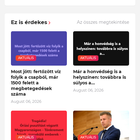
Ez is érdekes
Az összes megtekintése
AKTUÁLIS
AKTUÁLIS
Most jött: fertőzött víz
Már a honvédség is a
folyik a csapból, már
helyszínen: továbbra is
1500 felett a
súlyos a...
megbetegedések
August 06, 2026
száma
August 06, 2026
AKTUÁLIS
AKTUÁLIS