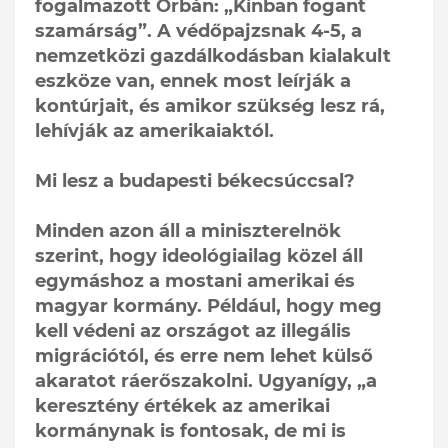
fogalmazott Orbán: „Kínban fogant
szamárság”. A védőpajzsnak 4-5, a
nemzetközi gazdálkodásban kialakult
eszköze van, ennek most leírják a
kontúrjait, és amikor szükség lesz rá,
lehívják az amerikaiaktól.
Mi lesz a budapesti békecsúccsal?
Minden azon áll a miniszterelnök
szerint, hogy ideológiailag közel áll
egymáshoz a mostani amerikai és
magyar kormány. Például, hogy meg
kell védeni az országot az illegális
migrációtól, és erre nem lehet külső
akaratot ráerőszakolni. Ugyanígy, „a
keresztény értékek az amerikai
kormánynak is fontosak, de mi is