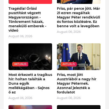
Tragédia! Óriási
Friss, pár perce jött. Már
pusztítást végzett
21 ezren reagáltak
Magyarországon -
Magyar Péter rendkívüli
Tönkrement házak,
és fontos közlésére. Ez
menekülő emberek -
benne volt a levegőben
videó
August 06, 2026
August 06, 2026
AKTUÁLIS
AKTUÁLIS
Most érkezett a tragikus
Friss, most jött
hír: holtan találták a
Ausztriából a nagy hír
Duna egyik
Magyar Péternek.
mellékágában - Sajnos
Azonnal jelezték a
ő az
fordulatot
August 06, 2026
August 06, 2026