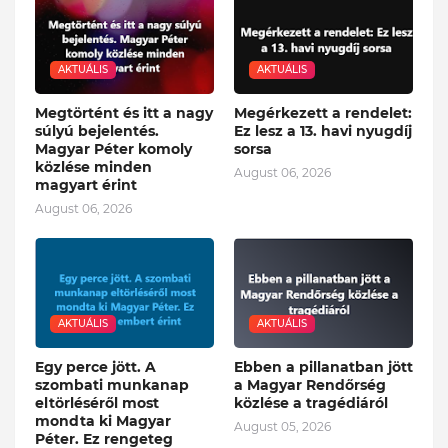
AKTUÁLIS
AKTUÁLIS
Megtörtént és itt a nagy
Megérkezett a rendelet:
súlyú bejelentés.
Ez lesz a 13. havi nyugdíj
Magyar Péter komoly
sorsa
közlése minden
August 06, 2026
magyart érint
August 06, 2026
AKTUÁLIS
AKTUÁLIS
Egy perce jött. A
Ebben a pillanatban jött
szombati munkanap
a Magyar Rendőrség
eltörléséről most
közlése a tragédiáról
mondta ki Magyar
August 05, 2026
Péter. Ez rengeteg