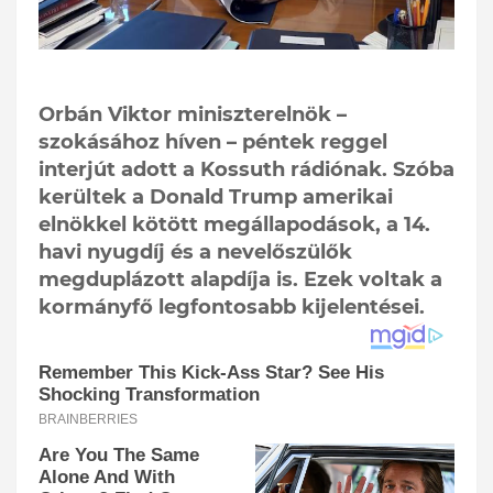
Orbán Viktor miniszterelnök –
szokásához híven – péntek reggel
interjút adott a Kossuth rádiónak. Szóba
kerültek a Donald Trump amerikai
elnökkel kötött megállapodások, a 14.
havi nyugdíj és a nevelőszülők
megduplázott alapdíja is. Ezek voltak a
kormányfő legfontosabb kijelentései.