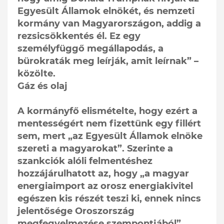
Egyesült Államok elnökét, és nemzeti
kormány van Magyarországon, addig a
rezsicsökkentés él. Ez egy
személyfüggő megállapodás, a
bürokraták meg leírják, amit leírnak” –
közölte.
Gáz és olaj
A kormányfő elismételte, hogy ezért a
mentességért nem fizettünk egy fillért
sem, mert „az Egyesült Államok elnöke
szereti a magyarokat”. Szerinte a
szankciók alóli felmentéshez
hozzájárulhatott az, hogy „a magyar
energiaimport az orosz energiakivitel
egészen kis részét teszi ki, ennek nincs
jelentősége Oroszország
megfegyelmezése szempontjából”.