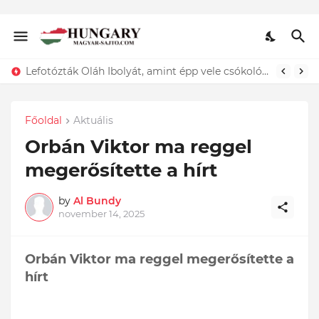
Lefotózták Oláh Ibolyát, amint épp vele csókolózik - EZT nem hiszed el, kinek a karjában kötött ki...ÍME
Főoldal
Aktuális
Orbán Viktor ma reggel
megerősítette a hírt
by
Al Bundy
november 14, 2025
Orbán Viktor ma reggel megerősítette a
hírt