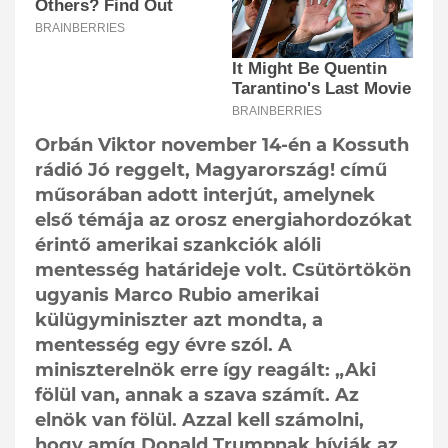
Orbán Viktor november 14-én a Kossuth
rádió Jó reggelt, Magyarország! című
műsorában adott interjút, amelynek
első témája az orosz energiahordozókat
érintő amerikai szankciók alóli
mentesség határideje volt. Csütörtökön
ugyanis Marco Rubio amerikai
külügyminiszter azt mondta, a
mentesség egy évre szól. A
miniszterelnök erre így reagált: „Aki
fölül van, annak a szava számít. Az
elnök van fölül. Azzal kell számolni,
hogy amíg Donald Trumpnak hívják az