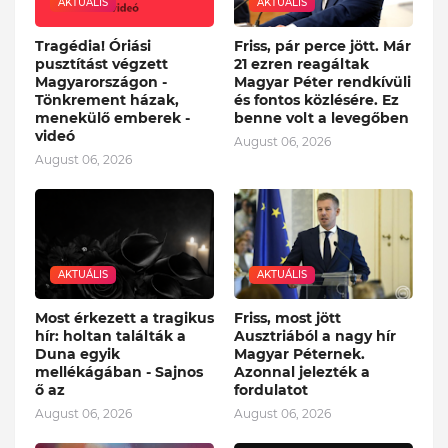
AKTUÁLIS
AKTUÁLIS
Tragédia! Óriási
Friss, pár perce jött. Már
pusztítást végzett
21 ezren reagáltak
Magyarországon -
Magyar Péter rendkívüli
Tönkrement házak,
és fontos közlésére. Ez
menekülő emberek -
benne volt a levegőben
videó
August 06, 2026
August 06, 2026
AKTUÁLIS
AKTUÁLIS
Most érkezett a tragikus
Friss, most jött
hír: holtan találták a
Ausztriából a nagy hír
Duna egyik
Magyar Péternek.
mellékágában - Sajnos
Azonnal jelezték a
ő az
fordulatot
August 06, 2026
August 06, 2026