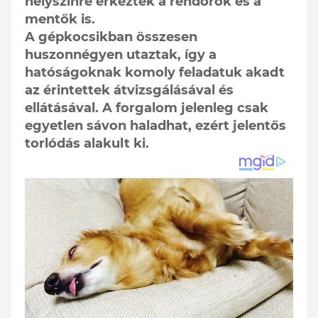
helyszínre érkeztek a rendőrök és a
mentők is.
A gépkocsikban összesen
huszonnégyen utaztak, így a
hatóságoknak komoly feladatuk akadt
az érintettek átvizsgálásával és
ellátásával. A forgalom jelenleg csak
egyetlen sávon haladhat, ezért jelentős
torlódás alakult ki.