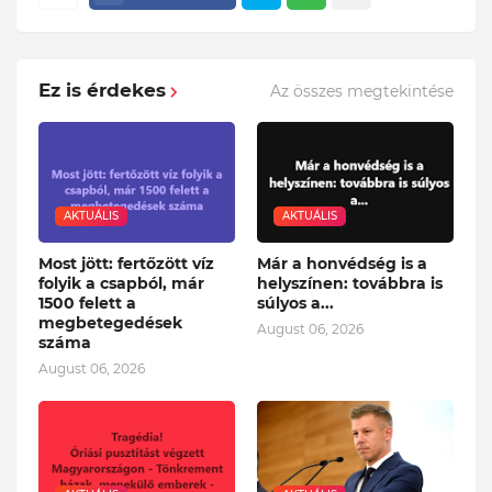
Ez is érdekes
Az összes megtekintése
AKTUÁLIS
AKTUÁLIS
Most jött: fertőzött víz
Már a honvédség is a
folyik a csapból, már
helyszínen: továbbra is
1500 felett a
súlyos a...
megbetegedések
August 06, 2026
száma
August 06, 2026