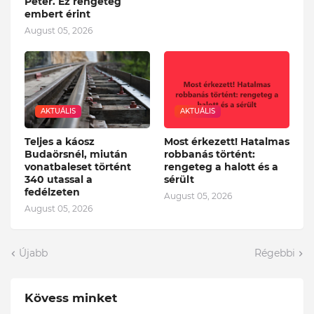
Péter. Ez rengeteg
embert érint
August 05, 2026
AKTUÁLIS
AKTUÁLIS
Teljes a káosz
Most érkezett! Hatalmas
Budaörsnél, miután
robbanás történt:
vonatbaleset történt
rengeteg a halott és a
340 utassal a
sérült
fedélzeten
August 05, 2026
August 05, 2026
Újabb
Régebbi
Kövess minket