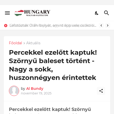
Lefotózták Oláh Ibolyát, amint épp vele csókolózik - EZT nem hiszed el, kinek a karjában kötött ki...ÍME
Főoldal
Aktuális
Percekkel ezelőtt kaptuk!
Szörnyű baleset történt -
Nagy a sokk,
huszonnégyen érintettek
by
Al Bundy
november 19, 2025
Percekkel ezelőtt kaptuk! Szörnyű