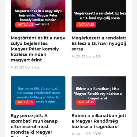
AKTUÁLIS
AKTUÁLIS
Megtörtént és itt a nagy
Megérkezett a rendelet:
súlyú bejelentés.
Ez lesz a 13. havi nyugdíj
Magyar Péter komoly
sorsa
közlése minden
August 06, 2026
magyart érint
August 06, 2026
AKTUÁLIS
AKTUÁLIS
Egy perce jött. A
Ebben a pillanatban jött
szombati munkanap
a Magyar Rendőrség
eltörléséről most
közlése a tragédiáról
mondta ki Magyar
August 05, 2026