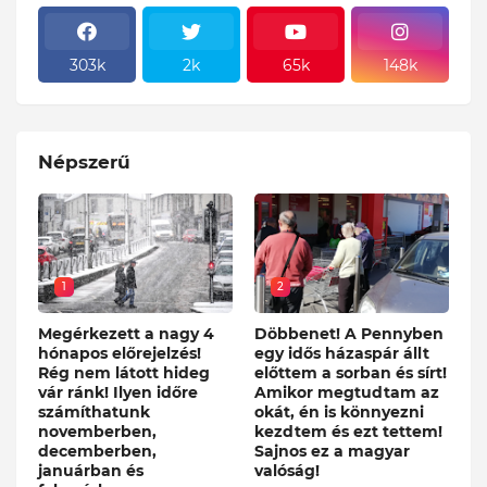
303k
2k
65k
148k
Népszerű
1
2
Megérkezett a nagy 4
Döbbenet! A Pennyben
hónapos előrejelzés!
egy idős házaspár állt
Rég nem látott hideg
előttem a sorban és sírt!
vár ránk! Ilyen időre
Amikor megtudtam az
számíthatunk
okát, én is könnyezni
novemberben,
kezdtem és ezt tettem!
decemberben,
Sajnos ez a magyar
januárban és
valóság!