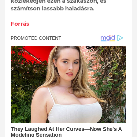
közlekedjen ezen a szakaszon, és
számítson lassabb haladásra.
Forrás