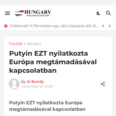
Lefotózták Oláh Ibolyát, amint épp vele csókolózik - EZT nem hiszed el, kinek a karjában kötött ki...ÍME
Főoldal
Aktuális
Putyin EZT nyilatkozta
Európa megtámadásával
kapcsolatban
by
Al Bundy
november 27, 2025
Putyin EZT nyilatkozta Európa
megtámadásával kapcsolatban