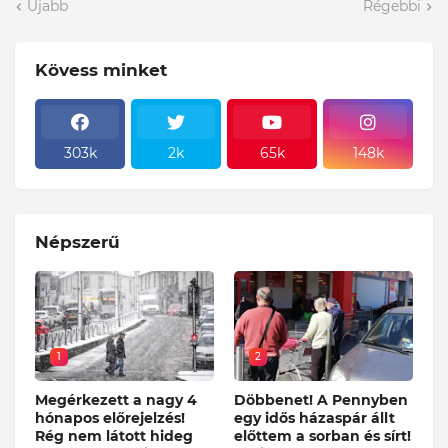
Újabb
Régebbi
Kövess minket
303k
2k
65k
148k
Népszerű
1
2
Megérkezett a nagy 4
Döbbenet! A Pennyben
hónapos előrejelzés!
egy idős házaspár állt
Rég nem látott hideg
előttem a sorban és sírt!