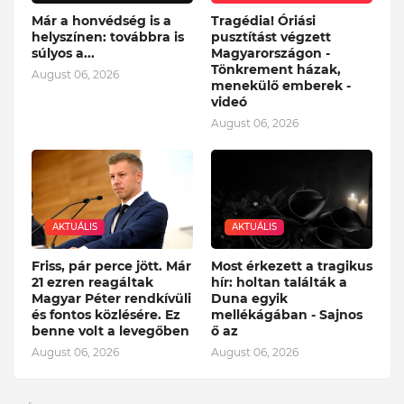
Már a honvédség is a
Tragédia! Óriási
helyszínen: továbbra is
pusztítást végzett
súlyos a...
Magyarországon -
Tönkrement házak,
August 06, 2026
menekülő emberek -
videó
August 06, 2026
AKTUÁLIS
AKTUÁLIS
Friss, pár perce jött. Már
Most érkezett a tragikus
21 ezren reagáltak
hír: holtan találták a
Magyar Péter rendkívüli
Duna egyik
és fontos közlésére. Ez
mellékágában - Sajnos
benne volt a levegőben
ő az
August 06, 2026
August 06, 2026