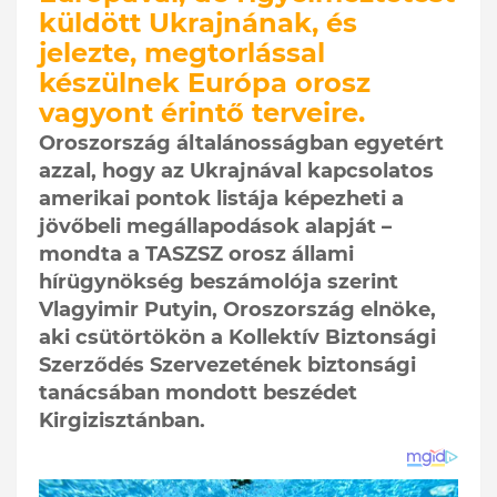
küldött Ukrajnának, és
jelezte, megtorlással
készülnek Európa orosz
vagyont érintő terveire.
Oroszország általánosságban egyetért
azzal, hogy az Ukrajnával kapcsolatos
amerikai pontok listája képezheti a
jövőbeli megállapodások alapját –
mondta a TASZSZ orosz állami
hírügynökség beszámolója szerint
Vlagyimir Putyin, Oroszország elnöke,
aki csütörtökön a Kollektív Biztonsági
Szerződés Szervezetének biztonsági
tanácsában mondott beszédet
Kirgizisztánban.