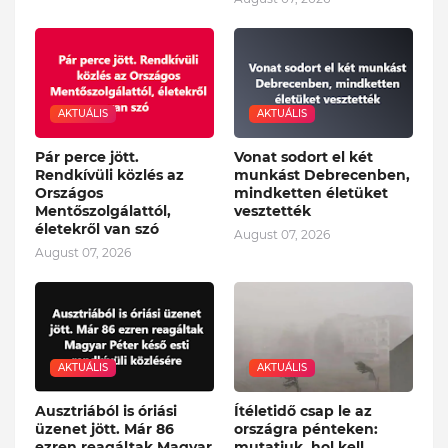
AKTUÁLIS
AKTUÁLIS
Pár perce jött.
Vonat sodort el két
Rendkívüli közlés az
munkást Debrecenben,
Országos
mindketten életüket
Mentőszolgálattól,
vesztették
életekről van szó
August 07, 2026
August 07, 2026
AKTUÁLIS
AKTUÁLIS
Ausztriából is óriási
Ítéletidő csap le az
üzenet jött. Már 86
országra pénteken:
ezren reagáltak Magyar
mutatjuk, hol kell