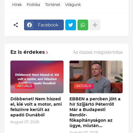
Hírek
Politika
Történet
Világunk
Facebook
Ez is érdekes
Az összes megtekintése
AKTUÁLIS
AKTUÁLIS
Döbbenet! Nem hiszed
EBBEN a percben jött a
el, kié volt a motor, ami
hír Szijjártó Péterről!
felszínre került az
Már a Budapesti
apadó Dunából
Rendőr-
főkapitányságon az
August 07, 2026
ügye, miután...
August 07, 2026