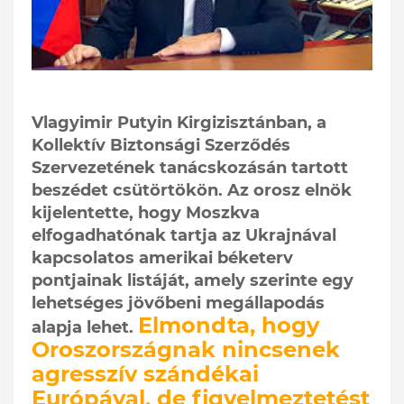
Vlagyimir Putyin Kirgizisztánban, a
Kollektív Biztonsági Szerződés
Szervezetének tanácskozásán tartott
beszédet csütörtökön. Az orosz elnök
kijelentette, hogy Moszkva
elfogadhatónak tartja az Ukrajnával
kapcsolatos amerikai béketerv
pontjainak listáját, amely szerinte egy
lehetséges jövőbeni megállapodás
Elmondta, hogy
alapja lehet.
Oroszországnak nincsenek
agresszív szándékai
Európával, de figyelmeztetést