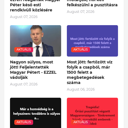
Péter késő esti
felkészülni a pusztításra
rendkívüli közlésére
August 07, 2026
August 07, 2026
AKTUÁLIS
AKTUÁLIS
Nagyon súlyos, most
Most jött: fertőzött víz
jött! Feljelentették
folyik a csapból, már
Magyar Pétert - EZZEL
1500 felett a
vádolják
megbetegedések
száma
August 07, 2026
August 06, 2026
AKTUÁLIS
AKTUÁLIS