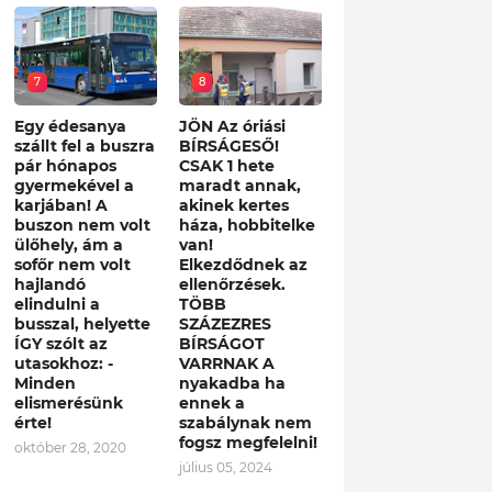
7
8
Egy édesanya
JÖN Az óriási
szállt fel a buszra
BÍRSÁGESŐ!
pár hónapos
CSAK 1 hete
gyermekével a
maradt annak,
karjában! A
akinek kertes
buszon nem volt
háza, hobbitelke
ülőhely, ám a
van!
sofőr nem volt
Elkezdődnek az
hajlandó
ellenőrzések.
elindulni a
TÖBB
busszal, helyette
SZÁZEZRES
ÍGY szólt az
BÍRSÁGOT
utasokhoz: -
VARRNAK A
Minden
nyakadba ha
elismerésünk
ennek a
érte!
szabálynak nem
fogsz megfelelni!
október 28, 2020
július 05, 2024