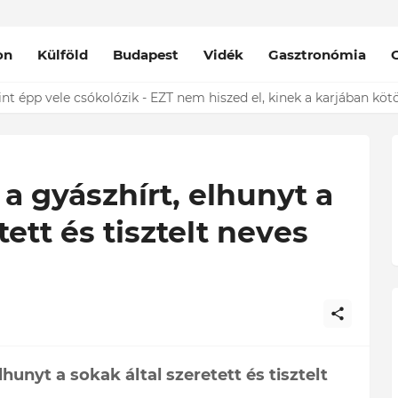
on
Külföld
Budapest
Vidék
Gasztronómia
nt épp vele csókolózik - EZT nem hiszed el, kinek a karjában kötöt
a gyászhírt, elhunyt a
tett és tisztelt neves
hunyt a sokak által szeretett és tisztelt