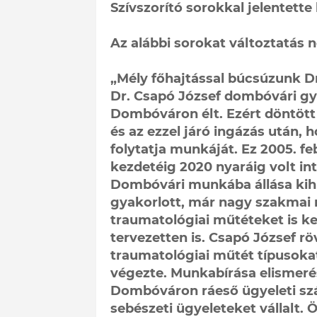
Szívszorító sorokkal jelentette 
Az alábbi sorokat változtatás n
„Mély főhajtással búcsúzunk Dr
Dr. Csapó József dombóvári gy
Dombóváron élt. Ezért döntött
és az ezzel járó ingázás után
folytatja munkáját. Ez 2005. f
kezdetéig 2020 nyaráig volt in
Dombóvári munkába állása kihí
gyakorlott, már nagy szakmai 
traumatológiai műtéteket is kel
tervezetten is. Csapó József rö
traumatológiai műtét típusoka
végezte. Munkabírása elismerés
Dombóváron ráeső ügyeleti szá
sebészeti ügyeleteket vállalt. 