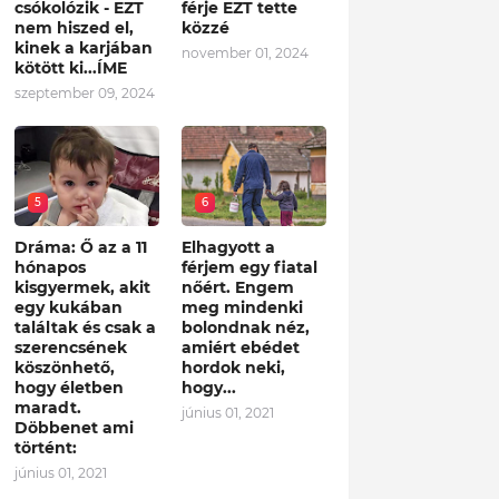
csókolózik - EZT
férje EZT tette
nem hiszed el,
közzé
kinek a karjában
november 01, 2024
kötött ki...ÍME
szeptember 09, 2024
5
6
Dráma: Ő az a 11
Elhagyott a
hónapos
férjem egy fiatal
kisgyermek, akit
nőért. Engem
egy kukában
meg mindenki
találtak és csak a
bolondnak néz,
szerencsének
amiért ebédet
köszönhető,
hordok neki,
hogy életben
hogy...
maradt.
június 01, 2021
Döbbenet ami
történt:
június 01, 2021