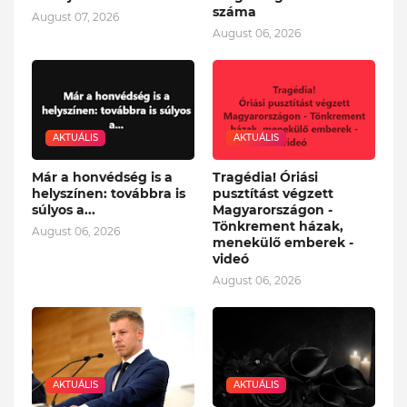
száma
August 07, 2026
August 06, 2026
AKTUÁLIS
AKTUÁLIS
Már a honvédség is a
Tragédia! Óriási
helyszínen: továbbra is
pusztítást végzett
súlyos a...
Magyarországon -
Tönkrement házak,
August 06, 2026
menekülő emberek -
videó
August 06, 2026
AKTUÁLIS
AKTUÁLIS