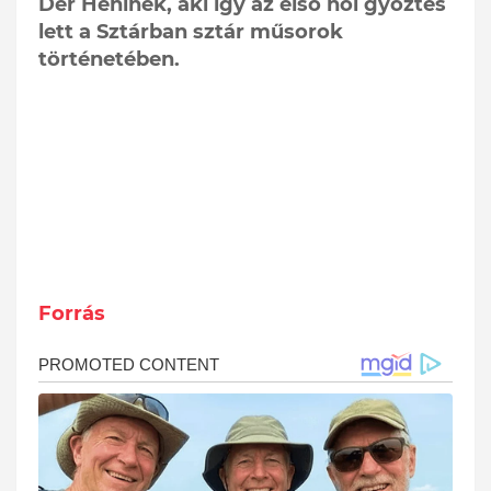
Dér Heninek, aki így az első női győztes
lett a Sztárban sztár műsorok
történetében.
Forrás