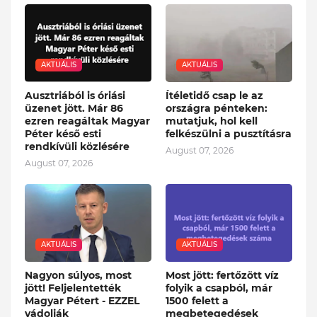
AKTUÁLIS
AKTUÁLIS
Ausztriából is óriási
Ítéletidő csap le az
üzenet jött. Már 86
országra pénteken:
ezren reagáltak Magyar
mutatjuk, hol kell
Péter késő esti
felkészülni a pusztításra
rendkívüli közlésére
August 07, 2026
August 07, 2026
AKTUÁLIS
AKTUÁLIS
Nagyon súlyos, most
Most jött: fertőzött víz
jött! Feljelentették
folyik a csapból, már
Magyar Pétert - EZZEL
1500 felett a
vádolják
megbetegedések