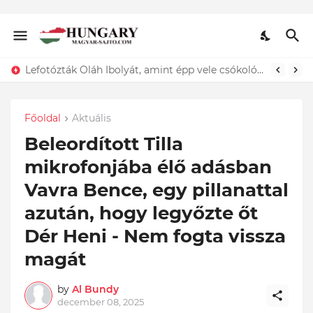
Lefotózták Oláh Ibolyát, amint épp vele csókolózik - EZT nem hiszed el, kinek a karjában kötött ki...ÍME
Főoldal
Aktuális
Beleordított Tilla
mikrofonjába élő adásban
Vavra Bence, egy pillanattal
azután, hogy legyőzte őt
Dér Heni - Nem fogta vissza
magát
by
Al Bundy
december 08, 2025