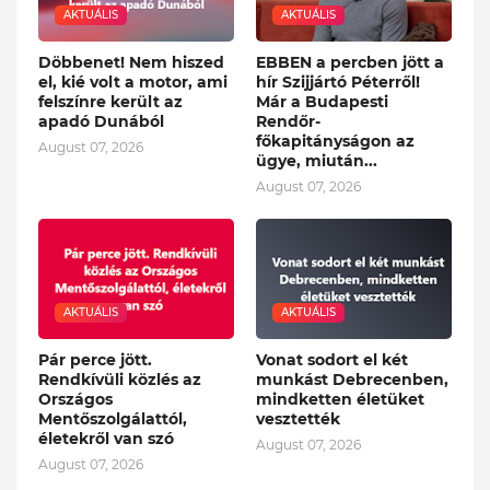
AKTUÁLIS
AKTUÁLIS
Döbbenet! Nem hiszed
EBBEN a percben jött a
el, kié volt a motor, ami
hír Szijjártó Péterről!
felszínre került az
Már a Budapesti
apadó Dunából
Rendőr-
főkapitányságon az
August 07, 2026
ügye, miután...
August 07, 2026
AKTUÁLIS
AKTUÁLIS
Pár perce jött.
Vonat sodort el két
Rendkívüli közlés az
munkást Debrecenben,
Országos
mindketten életüket
Mentőszolgálattól,
vesztették
életekről van szó
August 07, 2026
August 07, 2026