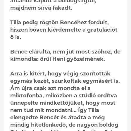
arcához kapott a boldogságtól,
majdnem sírva fakadt.
Tilla pedig rögtön Bencéhez fordult,
hiszen bőven kiérdemelte a gratulációt
ő is.
Bence elárulta, nem jut most szóhoz, de
kimondta: örül Heni győzelmének.
Arra is kitért, hogy végig szorították
egymás kezét, szurkoltak egymásért is.
Ám újra csak azt mondta el a
mikrofonba, miközben a stúdió ordítva
ünnepelte mindkettőjüket, hogy most
nem tud mit mondatni... Így Tilla
elengedte Bencét és átadta a még
mindig hitetlenkedő, de nagyon boldog