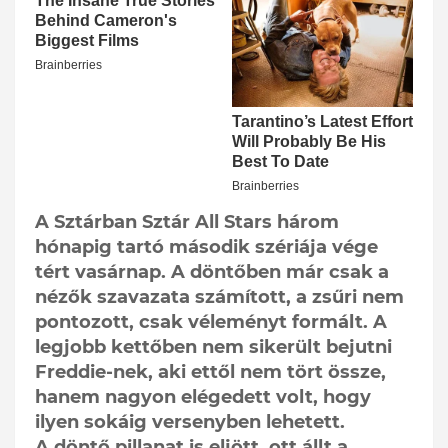
A Sztárban Sztár All Stars három
hónapig tartó második szériája vége
tért vasárnap. A döntőben már csak a
nézők szavazata számított, a zsűri nem
pontozott, csak véleményt formált. A
legjobb kettőben nem sikerült bejutni
Freddie-nek, aki ettől nem tört össze,
hanem nagyon elégedett volt, hogy
ilyen sokáig versenyben lehetett.
A döntő pillanat is eljött, ott állt a