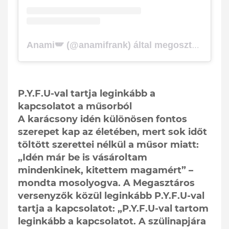
Anami🪽 (@anamifrank) által megosztott bejegyzés
P.Y.F.U-val tartja leginkább a
kapcsolatot a műsorból
A karácsony idén különösen fontos
szerepet kap az életében, mert sok időt
töltött szerettei nélkül a műsor miatt:
„Idén már be is vásároltam
mindenkinek, kitettem magamért” –
mondta mosolyogva. A Megasztáros
versenyzők közül leginkább P.Y.F.U-val
tartja a kapcsolatot: „P.Y.F.U-val tartom
leginkább a kapcsolatot. A szülinapjára