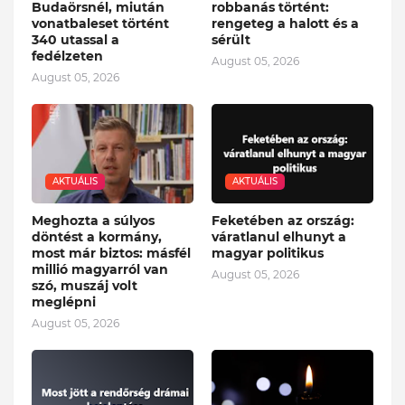
Budaörsnél, miután
robbanás történt:
vonatbaleset történt
rengeteg a halott és a
340 utassal a
sérült
fedélzeten
August 05, 2026
August 05, 2026
AKTUÁLIS
AKTUÁLIS
Meghozta a súlyos
Feketében az ország:
döntést a kormány,
váratlanul elhunyt a
most már biztos: másfél
magyar politikus
millió magyarról van
August 05, 2026
szó, muszáj volt
meglépni
August 05, 2026