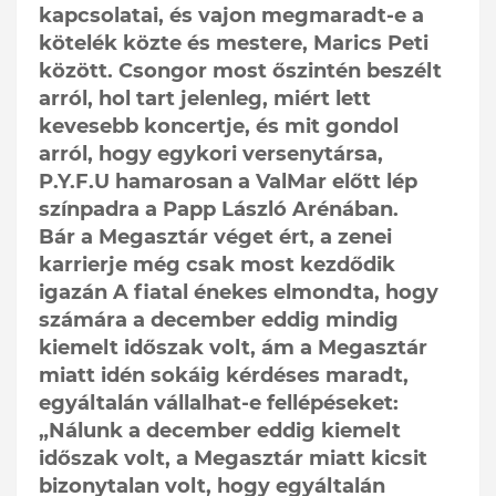
kapcsolatai, és vajon megmaradt-e a
kötelék közte és mestere, Marics Peti
között. Csongor most őszintén beszélt
arról, hol tart jelenleg, miért lett
kevesebb koncertje, és mit gondol
arról, hogy egykori versenytársa,
P.Y.F.U hamarosan a ValMar előtt lép
színpadra a Papp László Arénában.
Bár a Megasztár véget ért, a zenei
karrierje még csak most kezdődik
igazán A fiatal énekes elmondta, hogy
számára a december eddig mindig
kiemelt időszak volt, ám a Megasztár
miatt idén sokáig kérdéses maradt,
egyáltalán vállalhat-e fellépéseket:
„Nálunk a december eddig kiemelt
időszak volt, a Megasztár miatt kicsit
bizonytalan volt, hogy egyáltalán