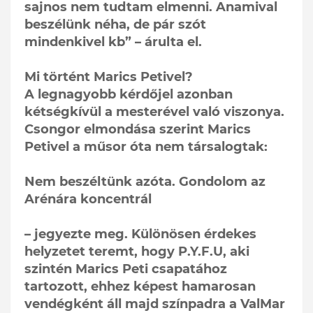
sajnos nem tudtam elmenni. Anamival
beszélünk néha, de pár szót
mindenkivel kb” – árulta el.
Mi történt Marics Petivel?
A legnagyobb kérdőjel azonban
kétségkívül a mesterével való viszonya.
Csongor elmondása szerint Marics
Petivel a műsor óta nem társalogtak:
Nem beszéltünk azóta. Gondolom az
Arénára koncentrál
– jegyezte meg. Különösen érdekes
helyzetet teremt, hogy P.Y.F.U, aki
szintén Marics Peti csapatához
tartozott, ehhez képest hamarosan
vendégként áll majd színpadra a ValMar