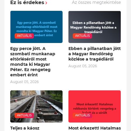
Ez is érdekes
Az összes megtekintése
AKTUÁLIS
AKTUÁLIS
Egy perce jött. A
Ebben a pillanatban jött
szombati munkanap
a Magyar Rendőrség
eltörléséről most
közlése a tragédiáról
mondta ki Magyar
August 05, 2026
Péter. Ez rengeteg
embert érint
August 05, 2026
AKTUÁLIS
AKTUÁLIS
Teljes a káosz
Most érkezett! Hatalmas