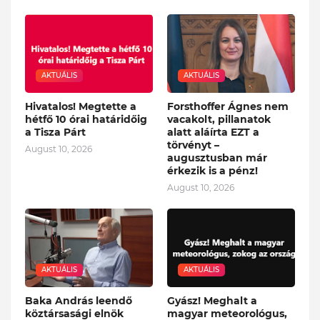
AKTUÁLIS
AKTUÁLIS
Hivatalos! Megtette a
Forsthoffer Ágnes nem
hétfő 10 órai határidőig
vacakolt, pillanatok
a Tisza Párt
alatt aláírta EZT a
törvényt –
August 10, 2026
augusztusban már
érkezik is a pénz!
August 10, 2026
AKTUÁLIS
AKTUÁLIS
Baka András leendő
Gyász! Meghalt a
köztársasági elnök
magyar meteorológus,