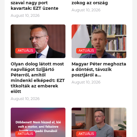
szavai nagy port
zokog az ország
kavartak: EZT üzente
August 10, 2026
August 10, 2026
AKTUÁLIS
AKTUÁLIS
Olyan dolog látott most
Magyar Péter meghozta
napvilágot Szijjártó
a döntést, távozik
Péterről, amitől
posztjáról a...
mindenki elképedt: EZT
August 10, 2026
titkolták az emberek
előtt
August 10, 2026
AKTUÁLIS
AKTUÁLIS