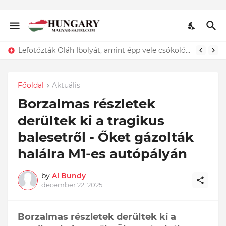
Lefotózták Oláh Ibolyát, amint épp vele csókolózik - EZT nem hiszed el, kinek a karjában kötött ki...ÍME
Főoldal
Aktuális
Borzalmas részletek
derültek ki a tragikus
balesetről - Őket gázolták
halálra M1-es autópályán
by
Al Bundy
december 22, 2025
Borzalmas részletek derültek ki a