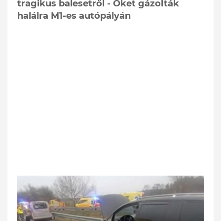
tragikus balesetről - Őket gázolták
halálra M1-es autópályán