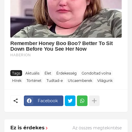
Tags
Aktuális
Élet
Érdekesség
Gondoltad volna
Hírek
Történet
Tudtad-e
Utcaemberek
Világunk
Facebook
Ez is érdekes
Az összes megtekintése