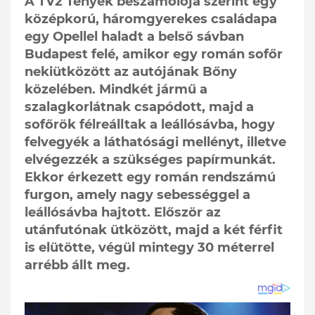
A TV2 Tények beszámolója szerint egy
középkorú, háromgyerekes családapa
egy Opellel haladt a belső sávban
Budapest felé, amikor egy román sofőr
nekiütközött az autójának Bőny
közelében. Mindkét jármű a
szalagkorlátnak csapódott, majd a
sofőrök félreálltak a leállósávba, hogy
felvegyék a láthatósági mellényt, illetve
elvégezzék a szükséges papírmunkát.
Ekkor érkezett egy román rendszámú
furgon, amely nagy sebességgel a
leállósávba hajtott. Először az
utánfutónak ütközött, majd a két férfit
is elütötte, végül mintegy 30 méterrel
arrébb állt meg.