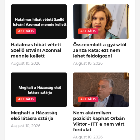
AKTUÁLIS
AKTUÁLIS
Hatalmas hibát vétett
Összeomlott a gyásztól
Szellő István! Azonnal
Janza Kata: ezt nem
mennie kellett
lehet feldolgozni
August 10, 2026
August 10, 2026
AKTUÁLIS
AKTUÁLIS
Meghalt a Házasság
Nem akármilyen
első látásra sztárja
pozíciót kaphat Orbán
Viktor - ITT a nem várt
August 10, 2026
fordulat
August 10, 2026