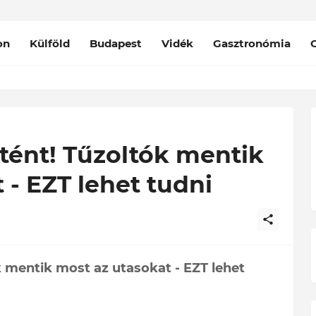
on
Külföld
Budapest
Vidék
Gasztronómia
rtént! Tűzoltók mentik
 - EZT lehet tudni
k mentik most az utasokat - EZT lehet