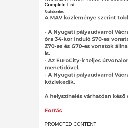
A MÁV közleménye szerint több 
- A Nyugati pályaudvarról Vácra
óra 34-kor induló S70-es vonat
Z70-es és G70-es vonatok állna
is.
- Az EuroCity-k teljes útvona
menetidővel.
- A Nyugati pályaudvarról Vácr
közlekedik.
A helyszínelés várhatóan késő e
Forrás