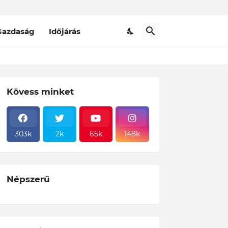
Gazdaság
Időjárás
Kövess minket
303k
2k
65k
148k
Népszerű