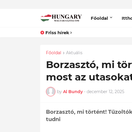
Főoldal
Itth
Friss hírek
Főoldal
Aktuális
Borzasztó, mi tö
most az utasokat
by
Al Bundy
-
december 12, 2025
Borzasztó, mi történt! Tűzoltó
tudni