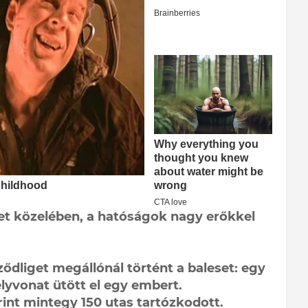
et közelében, a hatóságok nagy erőkkel
ződliget megállónál történt a baleset: egy
lyvonat ütött el egy embert.
int mintegy 150 utas tartózkodott.