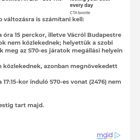
változásra is számítani kell:
 óra 15 perckor, illetve Vácról Budapestre
ok nem közlekednek; helyettük a szobi
k meg az S70-es járatok megállási helyein
lon közlekednek, azonban megnövekedett
a 17:15-kor induló S70-es vonat (2476) nem
stig tart majd.