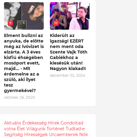
9
10
Elment bulizni az
Kiderült az
anyuka, de előtte
igazság! EZÉRT
még az ivóvizet is
nem ment oda
elzárta. A 3 éves
Szente Vajk Tóth
kisfiú éhségében
Gabiékhoz a
mosóport evett,
kiesésük után!
majd... - Mit
Nagyon kiakadt
érdemelne az a
december 02, 2024
szülő, aki ilyet
tesz
gyermekével?
október 26, 2020
Aktuális
Érdekesség
Hírek
Gondoltad
volna
Élet
Világunk
Történet
Tudtad-e
Segítség
Hírességek
Utcaemberek
Nők