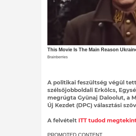
A politikai feszültség végül tet
szélsőjobboldali Erkölcs, Egysé
megrúgta Gyünaj Daloolut, a 
Új Kezdet (DPC) választási szöv
A felvételt
ITT tudod megtekint