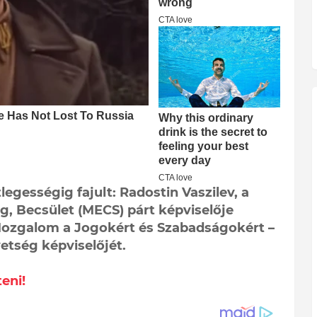
tlegességig fajult: Radostin Vaszilev, a
g, Becsület (MECS) párt képviselője
Mozgalom a Jogokért és Szabadságokért –
etség képviselőjét.
eni!