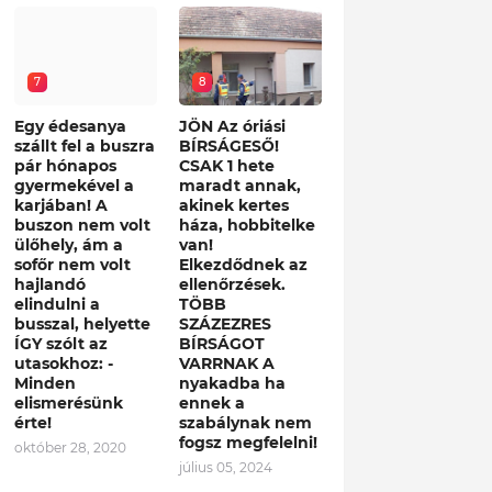
7
8
Egy édesanya
JÖN Az óriási
szállt fel a buszra
BÍRSÁGESŐ!
pár hónapos
CSAK 1 hete
gyermekével a
maradt annak,
karjában! A
akinek kertes
buszon nem volt
háza, hobbitelke
ülőhely, ám a
van!
sofőr nem volt
Elkezdődnek az
hajlandó
ellenőrzések.
elindulni a
TÖBB
busszal, helyette
SZÁZEZRES
ÍGY szólt az
BÍRSÁGOT
utasokhoz: -
VARRNAK A
Minden
nyakadba ha
elismerésünk
ennek a
érte!
szabálynak nem
fogsz megfelelni!
október 28, 2020
július 05, 2024