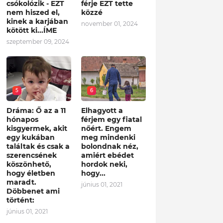
csókolózik - EZT
férje EZT tette
nem hiszed el,
közzé
kinek a karjában
november 01, 2024
kötött ki...ÍME
szeptember 09, 2024
5
6
Dráma: Ő az a 11
Elhagyott a
hónapos
férjem egy fiatal
kisgyermek, akit
nőért. Engem
egy kukában
meg mindenki
találtak és csak a
bolondnak néz,
szerencsének
amiért ebédet
köszönhető,
hordok neki,
hogy életben
hogy...
maradt.
június 01, 2021
Döbbenet ami
történt:
június 01, 2021