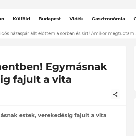
on
Külföld
Budapest
Vidék
Gasztronómia
nt épp vele csókolózik - EZT nem hiszed el, kinek a karjában kötöt
amentben! Egymásnak
g fajult a vita
nak estek, verekedésig fajult a vita