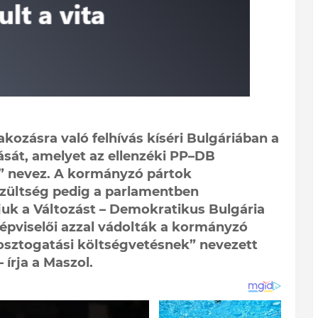
ltakozásra való felhívás kíséri Bulgáriában a
ását, amelyet az ellenzéki PP–DB
” nevez. A kormányzó pártok
eszültség pedig a parlamentben
tjuk a Változást – Demokratikus Bulgária
épviselői azzal vádolták a kormányzó
fosztogatási költségvetésnek” nevezett
 írja a Maszol.