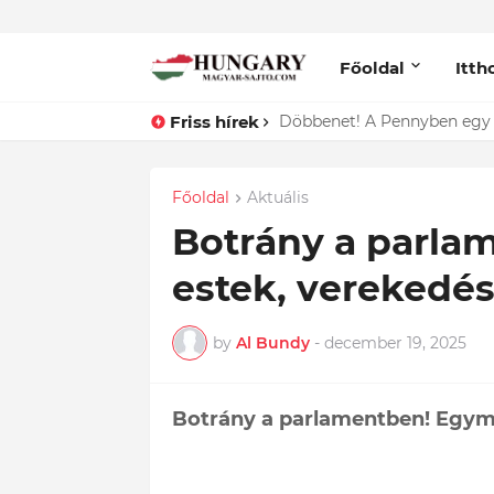
Főoldal
Itth
Friss hírek
Lefotózták Oláh Ibolyát, ami
Főoldal
Aktuális
Botrány a parl
estek, verekedési
by
Al Bundy
-
december 19, 2025
Botrány a parlamentben! Egymás