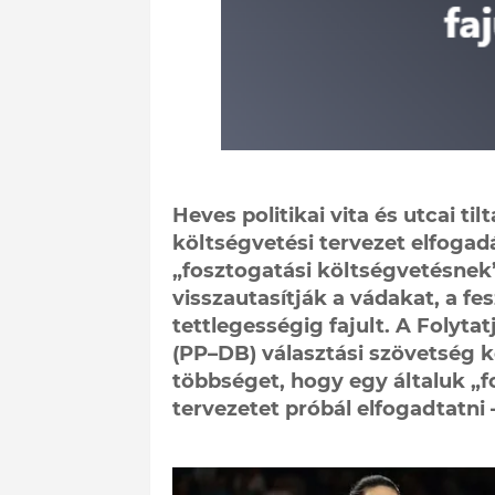
Heves politikai vita és utcai ti
költségvetési tervezet elfogad
„fosztogatási költségvetésnek
visszautasítják a vádakat, a f
tettlegességig fajult. A Folyta
(PP–DB) választási szövetség k
többséget, hogy egy általuk „
tervezetet próbál elfogadtatni –