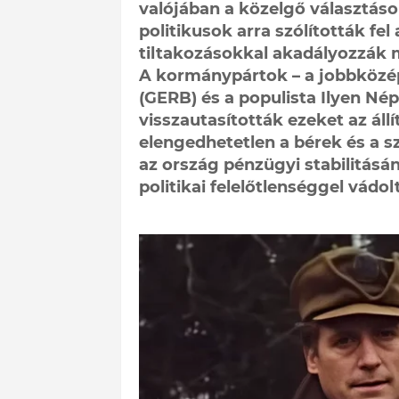
valójában a közelgő választások
politikusok arra szólították fe
tiltakozásokkal akadályozzák 
A kormánypártok – a jobbközép
(GERB) és a populista Ilyen Nép
visszautasították ezeket az áll
elengedhetetlen a bérek és a sz
az ország pénzügyi stabilitás
politikai felelőtlenséggel vádol