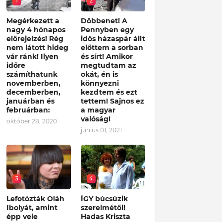
1
2
Megérkezett a
Döbbenet! A
nagy 4 hónapos
Pennyben egy
előrejelzés! Rég
idős házaspár állt
nem látott hideg
előttem a sorban
vár ránk! Ilyen
és sírt! Amikor
időre
megtudtam az
számíthatunk
okát, én is
novemberben,
könnyezni
decemberben,
kezdtem és ezt
januárban és
tettem! Sajnos ez
februárban:
a magyar
valóság!
október 28, 2020
június 01, 2021
3
4
Lefotózták Oláh
ÍGY búcsúzik
Ibolyát, amint
szerelmétől!
épp vele
Hadas Kriszta