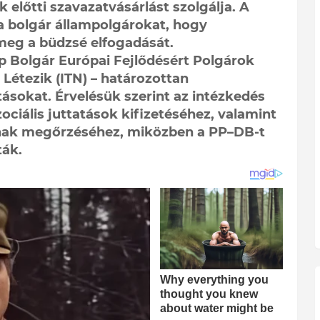
 előtti szavazatvásárlást szolgálja. A
l a bolgár állampolgárokat, hogy
meg a büdzsé elfogadását.
 Bolgár Európai Fejlődésért Polgárok
 Létezik (ITN) – határozottan
ításokat. Érvelésük szerint az intézkedés
ociális juttatások kifizetéséhez, valamint
ának megőrzéséhez, miközben a PP–DB-t
ták.