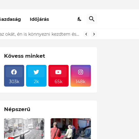
Gazdaság
Időjárás
t ki...ÍME
Kövess minket
303k
2k
65k
148k
Népszerű