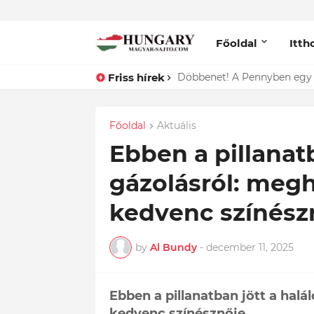
Főoldal
Itth
Friss hírek
Lefotózták Oláh Ibolyát, ami
Főoldal
Aktuális
Ebben a pillanatb
gázolásról: meg
kedvenc színész
by
Al Bundy
-
december 11, 2025
Ebben a pillanatban jött a hal
kedvenc színésznője