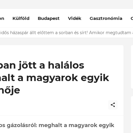
on
Külföld
Budapest
Vidék
Gasztronómia
nt épp vele csókolózik - EZT nem hiszed el, kinek a karjában kötöt
an jött a halálos
halt a magyarok egyik
nője
álos gázolásról: meghalt a magyarok egyik