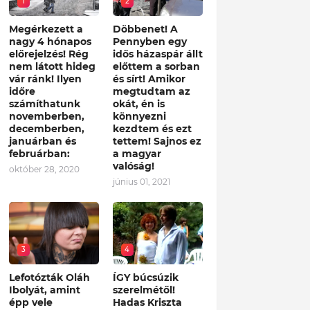
1
2
Megérkezett a
Döbbenet! A
nagy 4 hónapos
Pennyben egy
előrejelzés! Rég
idős házaspár állt
nem látott hideg
előttem a sorban
vár ránk! Ilyen
és sírt! Amikor
időre
megtudtam az
számíthatunk
okát, én is
novemberben,
könnyezni
decemberben,
kezdtem és ezt
januárban és
tettem! Sajnos ez
februárban:
a magyar
valóság!
október 28, 2020
június 01, 2021
3
4
Lefotózták Oláh
ÍGY búcsúzik
Ibolyát, amint
szerelmétől!
épp vele
Hadas Kriszta