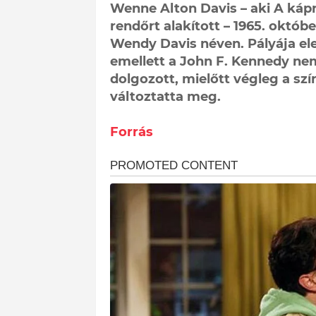
Wenne Alton Davis – aki A káp
rendőrt alakított – 1965. októb
Wendy Davis néven. Pályája ele
emellett a John F. Kennedy nem
dolgozott, mielőtt végleg a szí
változtatta meg.
Forrás