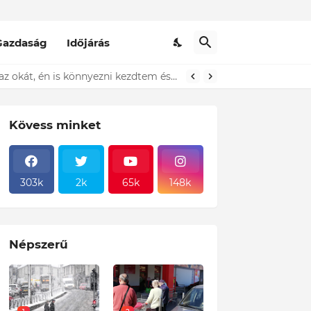
Gazdaság
Időjárás
t ki...ÍME
Kövess minket
303k
2k
65k
148k
Népszerű