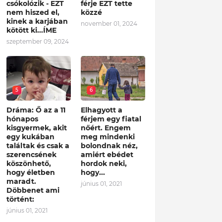
csókolózik - EZT
férje EZT tette
nem hiszed el,
közzé
kinek a karjában
november 01, 2024
kötött ki...ÍME
szeptember 09, 2024
5
6
Dráma: Ő az a 11
Elhagyott a
hónapos
férjem egy fiatal
kisgyermek, akit
nőért. Engem
egy kukában
meg mindenki
találtak és csak a
bolondnak néz,
szerencsének
amiért ebédet
köszönhető,
hordok neki,
hogy életben
hogy...
maradt.
június 01, 2021
Döbbenet ami
történt:
június 01, 2021