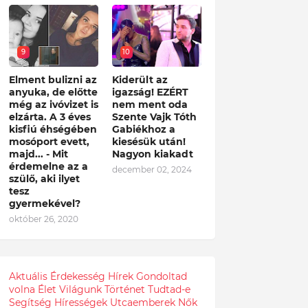
9
10
Elment bulizni az
Kiderült az
anyuka, de előtte
igazság! EZÉRT
még az ivóvizet is
nem ment oda
elzárta. A 3 éves
Szente Vajk Tóth
kisfiú éhségében
Gabiékhoz a
mosóport evett,
kiesésük után!
majd... - Mit
Nagyon kiakadt
érdemelne az a
december 02, 2024
szülő, aki ilyet
tesz
gyermekével?
október 26, 2020
Aktuális
Érdekesség
Hírek
Gondoltad
volna
Élet
Világunk
Történet
Tudtad-e
Segítség
Hírességek
Utcaemberek
Nők