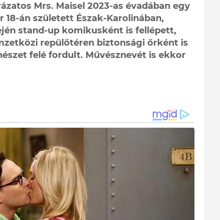
rázatos Mrs. Maisel 2023-as évadában egy
er 18-án született Észak-Karolinában,
jén stand-up komikusként is fellépett,
zetközi repülőtéren biztonsági őrként is
nészet felé fordult. Művésznevét is ekkor