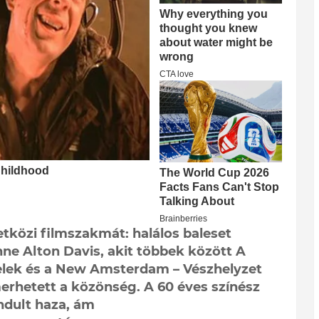
tközi filmszakmát: halálos baleset
ne Alton Davis, akit többek között A
jelek és a New Amsterdam – Vészhelyzet
rhetett a közönség. A 60 éves színész
ndult haza, ám