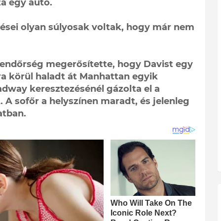
a egy autó.
ülései olyan súlyosak voltak, hogy már nem
rendőrség megerősítette, hogy Davist egy
ra körül haladt át Manhattan egyik
adway keresztezésénél gázolta el a
 A sofőr a helyszínen maradt, és jelenleg
atban.