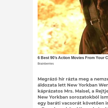
Megrázó hír rázta meg a nemze
áldozata lett New Yorkban Wen
káprázatos Mrs. Maisel, a Rejt
New Yorkban sorozatokból isme
egy baráti vacsorát követően i