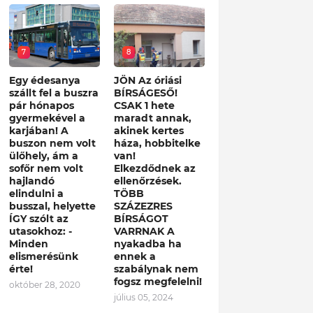
7
8
Egy édesanya
JÖN Az óriási
szállt fel a buszra
BÍRSÁGESŐ!
pár hónapos
CSAK 1 hete
gyermekével a
maradt annak,
karjában! A
akinek kertes
buszon nem volt
háza, hobbitelke
ülőhely, ám a
van!
sofőr nem volt
Elkezdődnek az
hajlandó
ellenőrzések.
elindulni a
TÖBB
busszal, helyette
SZÁZEZRES
ÍGY szólt az
BÍRSÁGOT
utasokhoz: -
VARRNAK A
Minden
nyakadba ha
elismerésünk
ennek a
érte!
szabálynak nem
fogsz megfelelni!
október 28, 2020
július 05, 2024