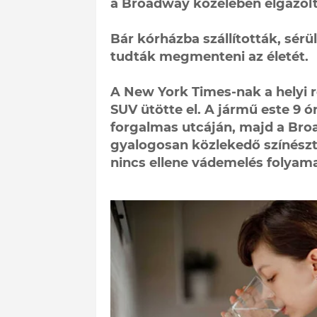
a Broadway közelében elgázolt
Bár kórházba szállították, sér
tudták megmenteni az életét.
A New York Times-nak a helyi 
SUV ütötte el. A jármű este 9 ó
forgalmas utcáján, majd a Bro
gyalogosan közlekedő színészt.
nincs ellene vádemelés folyam