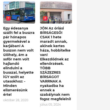
7
8
Egy édesanya
JÖN Az óriási
szállt fel a buszra
BÍRSÁGESŐ!
pár hónapos
CSAK 1 hete
gyermekével a
maradt annak,
karjában! A
akinek kertes
buszon nem volt
háza, hobbitelke
ülőhely, ám a
van!
sofőr nem volt
Elkezdődnek az
hajlandó
ellenőrzések.
elindulni a
TÖBB
busszal, helyette
SZÁZEZRES
ÍGY szólt az
BÍRSÁGOT
utasokhoz: -
VARRNAK A
Minden
nyakadba ha
elismerésünk
ennek a
érte!
szabálynak nem
fogsz megfelelni!
október 28, 2020
július 05, 2024