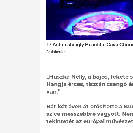
„Huszka Nelly, a bájos, feket
Hangja érces, tisztán csengő é
van.”
Bár két éven át erősítette a Bud
szíve messzebbre vágyott. Nem
tekintetét az európai művészet 