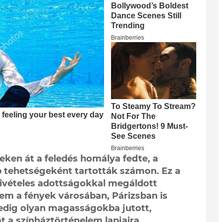
eken át a feledés homálya fedte, a
b tehetségeként tartották számon. Ez a
kivételes adottságokkal megáldott
em a fények városában, Párizsban is
 pedig olyan magasságokba jutott,
 a színháztörténelem lapjaira.