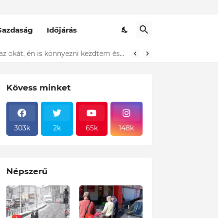
Gazdaság
Időjárás
t ki...ÍME
Kövess minket
303k
2k
65k
148k
Népszerű