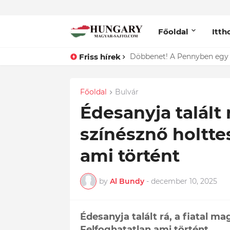
Főoldal
Itth
Friss hírek
Lefotózták Oláh Ibolyát, ami
Főoldal
Bulvár
Édesanyja talált 
színésznő holtte
ami történt
by
Al Bundy
-
december 10, 2025
Édesanyja talált rá, a fiatal ma
Felfoghatatlan ami történt