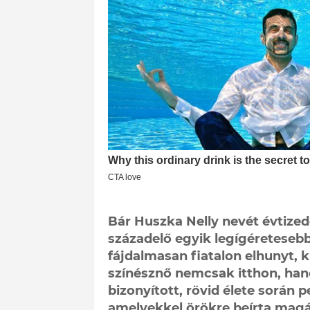
Bár Huszka Nelly nevét évtized
századelő egyik legígéreteseb
fájdalmasan fiatalon elhunyt, 
színésznő nemcsak itthon, han
bizonyított, rövid élete során
amelyekkel örökre beírta magát