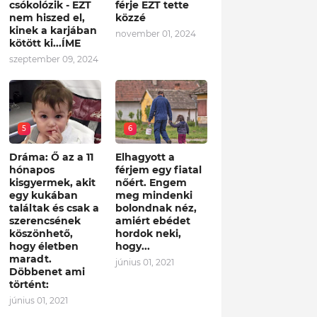
csókolózik - EZT
férje EZT tette
nem hiszed el,
közzé
kinek a karjában
november 01, 2024
kötött ki...ÍME
szeptember 09, 2024
5
6
Dráma: Ő az a 11
Elhagyott a
hónapos
férjem egy fiatal
kisgyermek, akit
nőért. Engem
egy kukában
meg mindenki
találtak és csak a
bolondnak néz,
szerencsének
amiért ebédet
köszönhető,
hordok neki,
hogy életben
hogy...
maradt.
június 01, 2021
Döbbenet ami
történt:
június 01, 2021