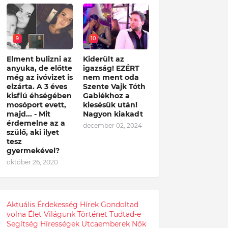
9
10
Elment bulizni az
Kiderült az
anyuka, de előtte
igazság! EZÉRT
még az ivóvizet is
nem ment oda
elzárta. A 3 éves
Szente Vajk Tóth
kisfiú éhségében
Gabiékhoz a
mosóport evett,
kiesésük után!
majd... - Mit
Nagyon kiakadt
érdemelne az a
december 02, 2024
szülő, aki ilyet
tesz
gyermekével?
október 26, 2020
Aktuális
Érdekesség
Hírek
Gondoltad
volna
Élet
Világunk
Történet
Tudtad-e
Segítség
Hírességek
Utcaemberek
Nők