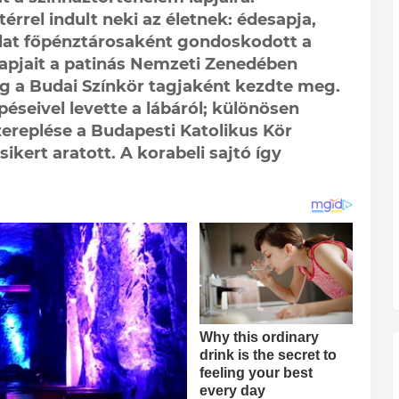
érrel indult neki az életnek: édesapja,
alat főpénztárosaként gondoskodott a
lapjait a patinás Nemzeti Zenedében
dig a Budai Színkör tagjaként kezdte meg.
éseivel levette a lábáról; különösen
ereplése a Budapesti Katolikus Kör
ikert aratott. A korabeli sajtó így