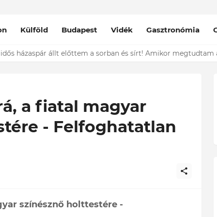
on
Külföld
Budapest
Vidék
Gasztronómia
nt épp vele csókolózik - EZT nem hiszed el, kinek a karjában kötöt
rá, a fiatal magyar
stére - Felfoghatatlan
gyar színésznő holttestére -