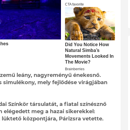
e szemű leány, nagyreményű énekesnő.
s simulékony, mely fejlődése virágjában
ai Színkör társulatát, a fiatal színésznő
 elégedett meg a hazai sikerekkel:
lüktető központjára, Párizsra vetette.