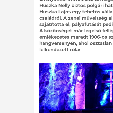
Huszka Nelly biztos polgári hátt
Huszka Lajos egy tehetős váll
családról. A zenei műveltség a
sajátította el, pályafutását pe
A közönséget már legelső fellép
emlékezetes maradt 1906-os sz
hangversenyén, ahol osztatlan s
lelkendezett róla: