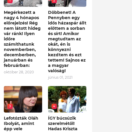
1
2
Megérkezett a
Döbbenet! A
nagy 4 hónapos
Pennyben egy
előrejelzés! Rég
idős házaspár állt
nem látott hideg
előttem a sorban
vár ránk! Ilyen
és sírt! Amikor
időre
megtudtam az
számíthatunk
okát, én is
novemberben,
könnyezni
decemberben,
kezdtem és ezt
januárban és
tettem! Sajnos ez
februárban:
a magyar
valóság!
október 28, 2020
június 01, 2021
3
4
Lefotózták Oláh
ÍGY búcsúzik
Ibolyát, amint
szerelmétől!
épp vele
Hadas Kriszta