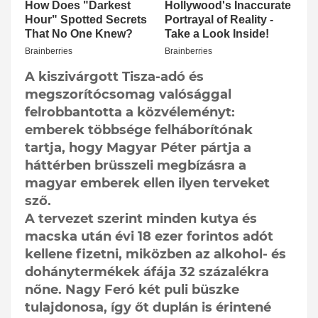
A kiszivárgott Tisza-adó és
megszorítócsomag valósággal
felrobbantotta a közvéleményt:
emberek többsége felháborítónak
tartja, hogy Magyar Péter pártja a
háttérben brüsszeli megbízásra a
magyar emberek ellen ilyen terveket
sző.
A tervezet szerint minden kutya és
macska után évi 18 ezer forintos adót
kellene fizetni, miközben az alkohol- és
dohánytermékek áfája 32 százalékra
nőne. Nagy Feró két puli büszke
tulajdonosa, így őt duplán is érintené