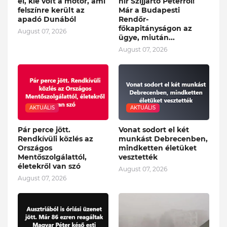
el, kié volt a motor, ami
hír Szijjártó Péterről!
felszínre került az
Már a Budapesti
apadó Dunából
Rendőr-
főkapitányságon az
August 07, 2026
ügye, miután...
August 07, 2026
AKTUÁLIS
AKTUÁLIS
Pár perce jött.
Vonat sodort el két
Rendkívüli közlés az
munkást Debrecenben,
Országos
mindketten életüket
Mentőszolgálattól,
vesztették
életekről van szó
August 07, 2026
August 07, 2026