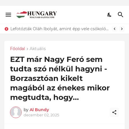
Lefotózták Oláh Ibolyát, amint épp vele csókolózik - EZT nem hiszed el, kinek a karjában kötött ki...ÍME
Főoldal
Aktuális
EZT már Nagy Feró sem
tudta szó nélkül hagyni -
Borzasztóan kikelt
magából az énekes mikor
megtudta, hogy...
by
Al Bundy
december 02, 2025