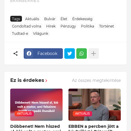
Tags
Aktuális
Bulvár
Élet
Érdekesség
Gondoltad volna
Hírek
Pénzügy
Politika
Történet
Tudtad-e
Világunk
Facebook
Ez is érdekes
Az összes megtekintése
AKTUÁLIS
AKTUÁLIS
Döbbenet! Nem hiszed
EBBEN a percben jött a