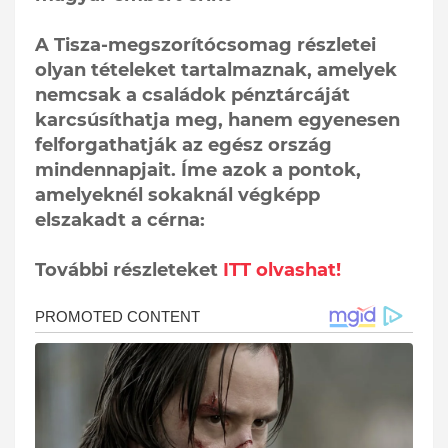
A Tisza-megszorítócsomag részletei
olyan tételeket tartalmaznak, amelyek
nemcsak a családok pénztárcáját
karcsúsíthatja meg, hanem egyenesen
felforgathatják az egész ország
mindennapjait. Íme azok a pontok,
amelyeknél sokaknál végképp
elszakadt a cérna:
További részleteket
ITT olvashat!