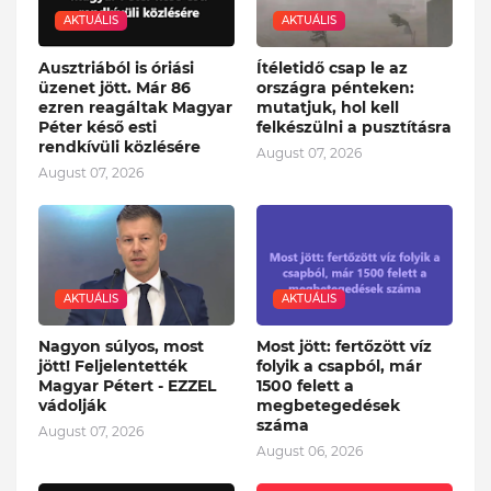
AKTUÁLIS
AKTUÁLIS
Ausztriából is óriási
Ítéletidő csap le az
üzenet jött. Már 86
országra pénteken:
ezren reagáltak Magyar
mutatjuk, hol kell
Péter késő esti
felkészülni a pusztításra
rendkívüli közlésére
August 07, 2026
August 07, 2026
AKTUÁLIS
AKTUÁLIS
Nagyon súlyos, most
Most jött: fertőzött víz
jött! Feljelentették
folyik a csapból, már
Magyar Pétert - EZZEL
1500 felett a
vádolják
megbetegedések
száma
August 07, 2026
August 06, 2026