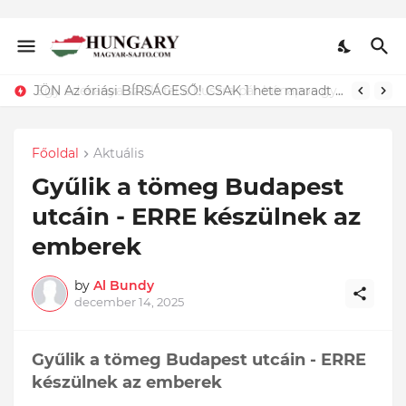
JÖN Az óriási BÍRSÁGESŐ! CSAK 1 hete maradt annak, akinek kertes háza, hobbitelke van! Elkezdődnek az ellenőrzések. TÖBB SZÁZEZRES BÍRSÁGOT VARRNAK A nyakadba ha ennek a szabálynak nem fogsz megfelelni!
Főoldal
Aktuális
Gyűlik a tömeg Budapest
utcáin - ERRE készülnek az
emberek
by
Al Bundy
december 14, 2025
Gyűlik a tömeg Budapest utcáin - ERRE
készülnek az emberek