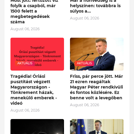
Most jött: fertőzött víz
Már a honvédség is a
folyik a csapból, már
helyszínen: továbbra is
1500 felett a
súlyos a...
megbetegedések
August 06, 2026
száma
August 06, 2026
AKTUÁLIS
AKTUÁLIS
Tragédia! Óriási
Friss, pár perce jött. Már
pusztítást végzett
21 ezren reagáltak
Magyarországon -
Magyar Péter rendkívüli
Tönkrement házak,
és fontos közlésére. Ez
menekülő emberek -
benne volt a levegőben
videó
August 06, 2026
August 06, 2026