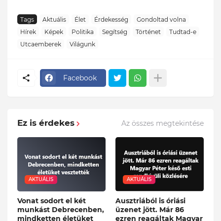
Tags
Aktuális
Élet
Érdekesség
Gondoltad volna
Hírek
Képek
Politika
Segítség
Történet
Tudtad-e
Utcaemberek
Világunk
Facebook
Ez is érdekes
Az összes megtekintése
AKTUÁLIS
AKTUÁLIS
Vonat sodort el két
Ausztriából is óriási
munkást Debrecenben,
üzenet jött. Már 86
mindketten életüket
ezren reagáltak Magyar