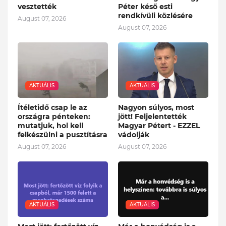
vesztették
Péter késő esti
rendkívüli közlésére
August 07, 2026
August 07, 2026
AKTUÁLIS
AKTUÁLIS
Ítéletidő csap le az
Nagyon súlyos, most
országra pénteken:
jött! Feljelentették
mutatjuk, hol kell
Magyar Pétert - EZZEL
felkészülni a pusztításra
vádolják
August 07, 2026
August 07, 2026
AKTUÁLIS
AKTUÁLIS