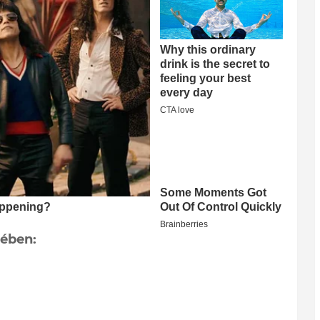
sében: