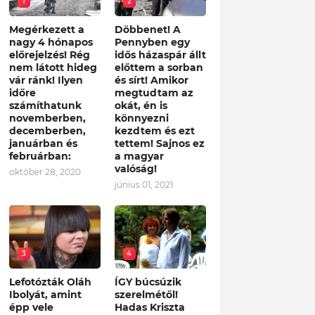
1
2
Megérkezett a
Döbbenet! A
nagy 4 hónapos
Pennyben egy
előrejelzés! Rég
idős házaspár állt
nem látott hideg
előttem a sorban
vár ránk! Ilyen
és sírt! Amikor
időre
megtudtam az
számíthatunk
okát, én is
novemberben,
könnyezni
decemberben,
kezdtem és ezt
januárban és
tettem! Sajnos ez
februárban:
a magyar
valóság!
október 28, 2020
június 01, 2021
3
4
Lefotózták Oláh
ÍGY búcsúzik
Ibolyát, amint
szerelmétől!
épp vele
Hadas Kriszta