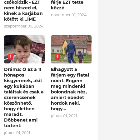
csókolózik - EZT
férje EZT tette
nem hiszed el,
közzé
kinek a karjában
november 01, 2024
kötött ki...ÍME
szeptember 09, 2024
5
6
Dráma: Ő az a 11
Elhagyott a
hónapos
férjem egy fiatal
kisgyermek, akit
nőért. Engem
egy kukában
meg mindenki
találtak és csak a
bolondnak néz,
szerencsének
amiért ebédet
köszönhető,
hordok neki,
hogy életben
hogy...
maradt.
június 01, 2021
Döbbenet ami
történt:
június 01, 2021