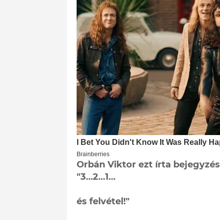
Orbán Viktor ezt írta bejegyzé
"3…2…1…
és felvétel!"