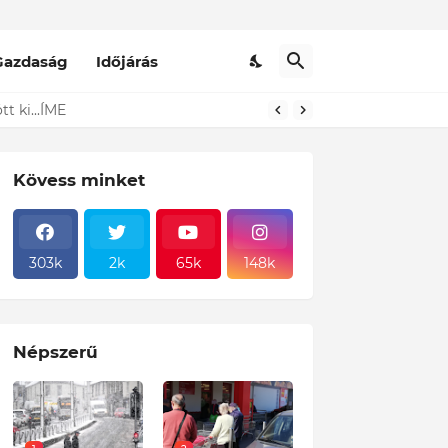
Gazdaság
Időjárás
t ki...ÍME
Kövess minket
303k
2k
65k
148k
Népszerű