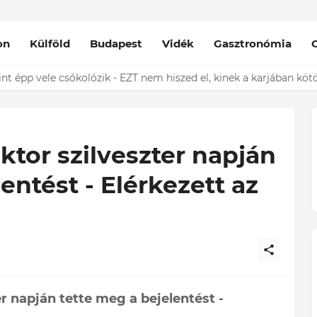
on
Külföld
Budapest
Vidék
Gasztronómia
nt épp vele csókolózik - EZT nem hiszed el, kinek a karjában kötöt
ktor szilveszter napján
entést - Elérkezett az
er napján tette meg a bejelentést -