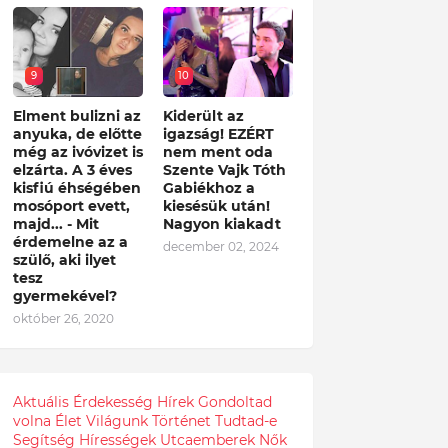
9
10
Elment bulizni az
Kiderült az
anyuka, de előtte
igazság! EZÉRT
még az ivóvizet is
nem ment oda
elzárta. A 3 éves
Szente Vajk Tóth
kisfiú éhségében
Gabiékhoz a
mosóport evett,
kiesésük után!
majd... - Mit
Nagyon kiakadt
érdemelne az a
december 02, 2024
szülő, aki ilyet
tesz
gyermekével?
október 26, 2020
Aktuális
Érdekesség
Hírek
Gondoltad
volna
Élet
Világunk
Történet
Tudtad-e
Segítség
Hírességek
Utcaemberek
Nők