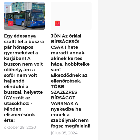
7
8
Egy édesanya
JÖN Az óriási
szállt fel a buszra
BÍRSÁGESŐ!
pár hónapos
CSAK 1 hete
gyermekével a
maradt annak,
karjában! A
akinek kertes
buszon nem volt
háza, hobbitelke
ülőhely, ám a
van!
sofőr nem volt
Elkezdődnek az
hajlandó
ellenőrzések.
elindulni a
TÖBB
busszal, helyette
SZÁZEZRES
ÍGY szólt az
BÍRSÁGOT
utasokhoz: -
VARRNAK A
Minden
nyakadba ha
elismerésünk
ennek a
érte!
szabálynak nem
fogsz megfelelni!
október 28, 2020
július 05, 2024