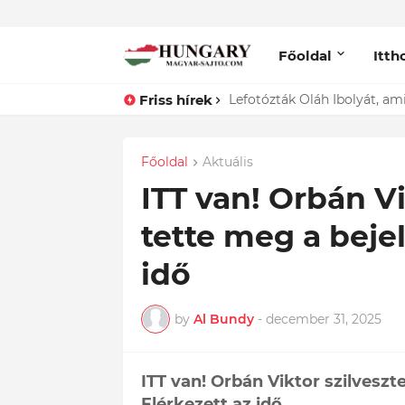
Főoldal
Itth
Friss hírek
Lefotózták Oláh Ibolyát, ami
Főoldal
Aktuális
ITT van! Orbán Vi
tette meg a bejel
idő
by
Al Bundy
-
december 31, 2025
ITT van! Orbán Viktor szilveszt
Elérkezett az idő