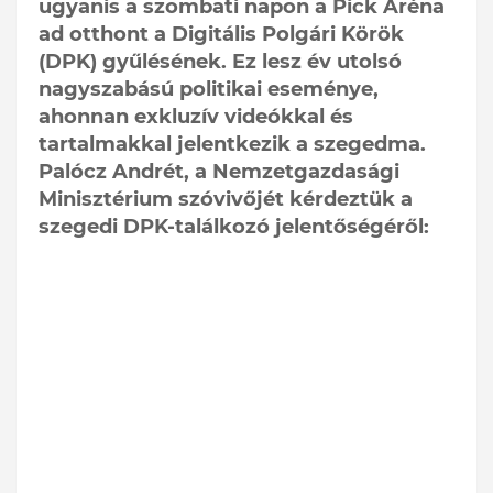
ugyanis a szombati napon a Pick Aréna
ad otthont a Digitális Polgári Körök
(DPK) gyűlésének. Ez lesz év utolsó
nagyszabású politikai eseménye,
ahonnan exkluzív videókkal és
tartalmakkal jelentkezik a szegedma.
Palócz Andrét, a Nemzetgazdasági
Minisztérium szóvivőjét kérdeztük a
szegedi DPK-találkozó jelentőségéről: