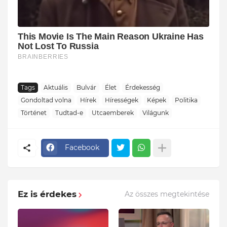
Tags
Aktuális
Bulvár
Élet
Érdekesség
Gondoltad volna
Hírek
Hírességek
Képek
Politika
Történet
Tudtad-e
Utcaemberek
Világunk
Facebook
Ez is érdekes
Az összes megtekintése