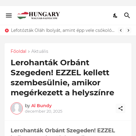
ÍGY búcsúzik szerelmétől! Hadas Kriszta férje EZT tette közzé
Főoldal
Aktuális
Lerohanták Orbánt
Szegeden! EZZEL kellett
szembesülnie, amikor
megérkezett a helyszínre
by
Al Bundy
december 20, 2025
Lerohanták Orbánt Szegeden! EZZEL