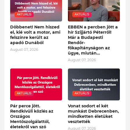
AKTUÁLIS
AKTUÁLIS
Döbbenet! Nem hiszed
EBBEN a percben jött a
el, kié volt a motor, ami
hír Szijjártó Péterről!
felszínre került az
Már a Budapesti
apadó Dunából
Rendőr-
főkapitányságon az
August 07, 2026
ügye, miután...
August 07, 2026
AKTUÁLIS
AKTUÁLIS
Pár perce jött.
Vonat sodort el két
Rendkívüli közlés az
munkást Debrecenben,
Országos
mindketten életüket
Mentőszolgálattól,
vesztették
életekről van szó
August 07, 2026