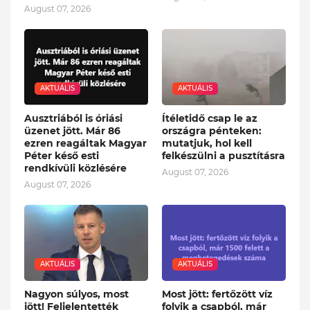
August 07, 2026
AKTUÁLIS
AKTUÁLIS
Ausztriából is óriási
Ítéletidő csap le az
üzenet jött. Már 86
országra pénteken:
ezren reagáltak Magyar
mutatjuk, hol kell
Péter késő esti
felkészülni a pusztításra
rendkívüli közlésére
August 07, 2026
August 07, 2026
AKTUÁLIS
AKTUÁLIS
Nagyon súlyos, most
Most jött: fertőzött víz
jött! Feljelentették
folyik a csapból, már