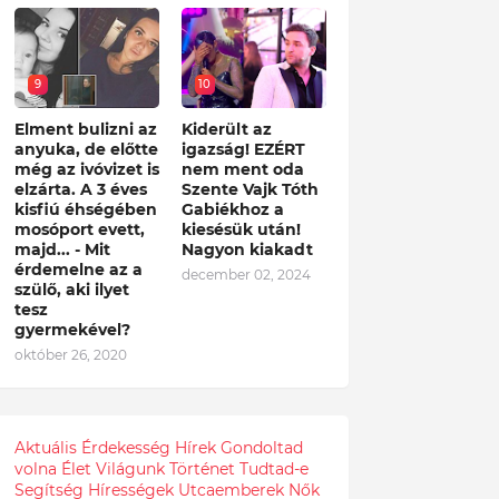
9
10
Elment bulizni az
Kiderült az
anyuka, de előtte
igazság! EZÉRT
még az ivóvizet is
nem ment oda
elzárta. A 3 éves
Szente Vajk Tóth
kisfiú éhségében
Gabiékhoz a
mosóport evett,
kiesésük után!
majd... - Mit
Nagyon kiakadt
érdemelne az a
december 02, 2024
szülő, aki ilyet
tesz
gyermekével?
október 26, 2020
Aktuális
Érdekesség
Hírek
Gondoltad
volna
Élet
Világunk
Történet
Tudtad-e
Segítség
Hírességek
Utcaemberek
Nők