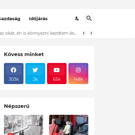
Gazdaság
Időjárás
t ki...ÍME
Kövess minket
303k
2k
65k
148k
Népszerű