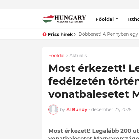
Főoldal
Itth
Friss hírek
Lefotózták Oláh Ibolyát, ami
Főoldal
Aktuális
Most érkezett! L
fedélzetén törté
vonatbalesetet 
by
Al Bundy
-
december 27, 2025
Most érkezett! Legalább 200 ut
vonatbalesetet Magyarország