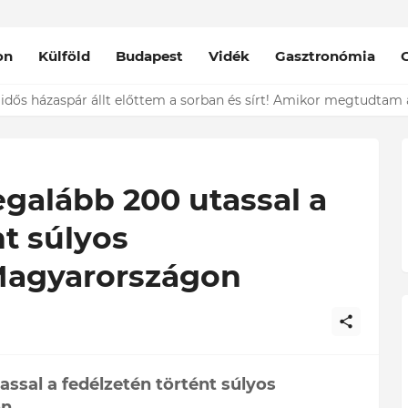
on
Külföld
Budapest
Vidék
Gasztronómia
nt épp vele csókolózik - EZT nem hiszed el, kinek a karjában kötöt
egalább 200 utassal a
nt súlyos
Magyarországon
assal a fedélzetén történt súlyos
on