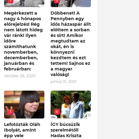
1
2
Megérkezett a
Döbbenet! A
nagy 4 hónapos
Pennyben egy
előrejelzés! Rég
idős házaspár állt
nem látott hideg
előttem a sorban
vár ránk! Ilyen
és sírt! Amikor
időre
megtudtam az
számíthatunk
okát, én is
novemberben,
könnyezni
decemberben,
kezdtem és ezt
januárban és
tettem! Sajnos ez
februárban:
a magyar
valóság!
október 28, 2020
június 01, 2021
3
4
Lefotózták Oláh
ÍGY búcsúzik
Ibolyát, amint
szerelmétől!
épp vele
Hadas Kriszta