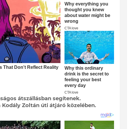
nságos átszállásban segítenek.
 Kodály Zoltán úti átjáró közelében.