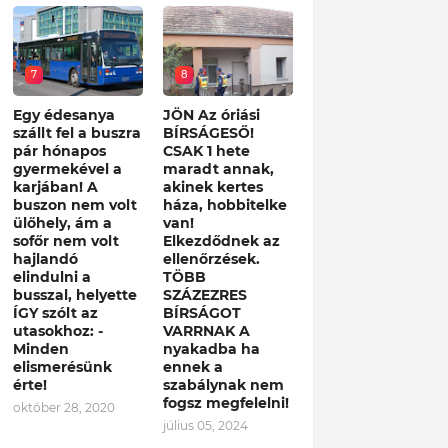
7
8
Egy édesanya
JÖN Az óriási
szállt fel a buszra
BÍRSÁGESŐ!
pár hónapos
CSAK 1 hete
gyermekével a
maradt annak,
karjában! A
akinek kertes
buszon nem volt
háza, hobbitelke
ülőhely, ám a
van!
sofőr nem volt
Elkezdődnek az
hajlandó
ellenőrzések.
elindulni a
TÖBB
busszal, helyette
SZÁZEZRES
ÍGY szólt az
BÍRSÁGOT
utasokhoz: -
VARRNAK A
Minden
nyakadba ha
elismerésünk
ennek a
érte!
szabálynak nem
fogsz megfelelni!
október 28, 2020
július 05, 2024