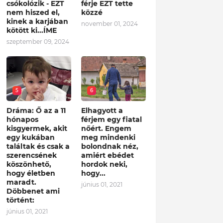
csókolózik - EZT
férje EZT tette
nem hiszed el,
közzé
kinek a karjában
november 01, 2024
kötött ki...ÍME
szeptember 09, 2024
5
6
Dráma: Ő az a 11
Elhagyott a
hónapos
férjem egy fiatal
kisgyermek, akit
nőért. Engem
egy kukában
meg mindenki
találtak és csak a
bolondnak néz,
szerencsének
amiért ebédet
köszönhető,
hordok neki,
hogy életben
hogy...
maradt.
június 01, 2021
Döbbenet ami
történt:
június 01, 2021