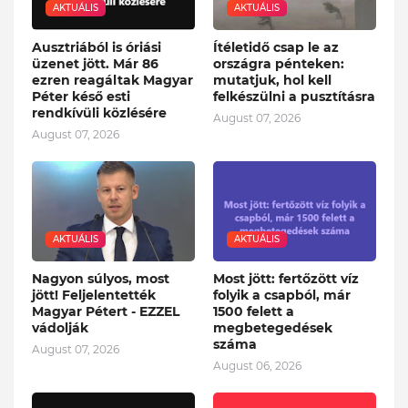
AKTUÁLIS
AKTUÁLIS
Ausztriából is óriási
Ítéletidő csap le az
üzenet jött. Már 86
országra pénteken:
ezren reagáltak Magyar
mutatjuk, hol kell
Péter késő esti
felkészülni a pusztításra
rendkívüli közlésére
August 07, 2026
August 07, 2026
AKTUÁLIS
AKTUÁLIS
Nagyon súlyos, most
Most jött: fertőzött víz
jött! Feljelentették
folyik a csapból, már
Magyar Pétert - EZZEL
1500 felett a
vádolják
megbetegedések
száma
August 07, 2026
August 06, 2026