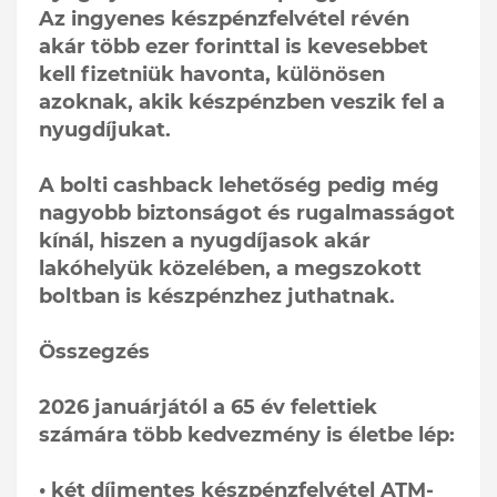
Az ingyenes készpénzfelvétel révén
akár több ezer forinttal is kevesebbet
kell fizetniük havonta, különösen
azoknak, akik készpénzben veszik fel a
nyugdíjukat.
A bolti cashback lehetőség pedig még
nagyobb biztonságot és rugalmasságot
kínál, hiszen a nyugdíjasok akár
lakóhelyük közelében, a megszokott
boltban is készpénzhez juthatnak.
Összegzés
2026 januárjától a 65 év felettiek
számára több kedvezmény is életbe lép:
• két díjmentes készpénzfelvétel ATM-