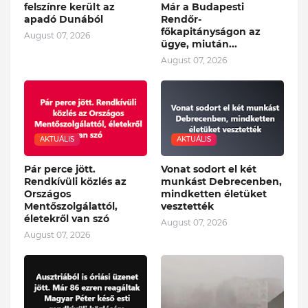
felszínre került az
Már a Budapesti
apadó Dunából
Rendőr-
főkapitányságon az
August 07, 2026
ügye, miután...
August 07, 2026
AKTUÁLIS
AKTUÁLIS
Pár perce jött.
Vonat sodort el két
Rendkívüli közlés az
munkást Debrecenben,
Országos
mindketten életüket
Mentőszolgálattól,
vesztették
életekről van szó
August 07, 2026
August 07, 2026