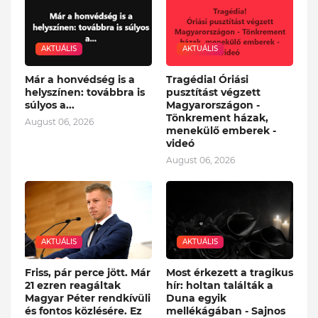
AKTUÁLIS
AKTUÁLIS
Már a honvédség is a
Tragédia! Óriási
helyszínen: továbbra is
pusztítást végzett
súlyos a...
Magyarországon -
Tönkrement házak,
August 06, 2026
menekülő emberek -
videó
August 06, 2026
AKTUÁLIS
AKTUÁLIS
Friss, pár perce jött. Már
Most érkezett a tragikus
21 ezren reagáltak
hír: holtan találták a
Magyar Péter rendkívüli
Duna egyik
és fontos közlésére. Ez
mellékágában - Sajnos