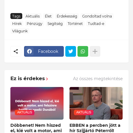
Tags
Aktuális
Élet
Érdekesség
Gondoltad volna
Hírek
Pénzügy
Segítség
Történet
Tudtad-e
Világunk
Facebook
Ez is érdekes
Az összes megtekintése
AKTUÁLIS
AKTUÁLIS
Döbbenet! Nem hiszed
EBBEN a percben jött a
el, kié volt a motor, ami
hír Szijjártó Péterről!