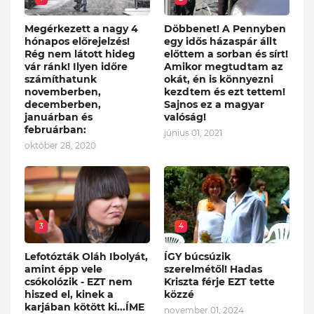
Megérkezett a nagy 4
Döbbenet! A Pennyben
hónapos előrejelzés!
egy idős házaspár állt
Rég nem látott hideg
előttem a sorban és sírt!
vár ránk! Ilyen időre
Amikor megtudtam az
számíthatunk
okát, én is könnyezni
novemberben,
kezdtem és ezt tettem!
decemberben,
Sajnos ez a magyar
januárban és
valóság!
februárban:
június 01, 2021
október 28, 2020
3
4
Lefotózták Oláh Ibolyát,
ÍGY búcsúzik
amint épp vele
szerelmétől! Hadas
csókolózik - EZT nem
Kriszta férje EZT tette
hiszed el, kinek a
közzé
karjában kötött ki...ÍME
november 01, 2024