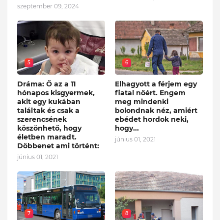
szeptember 09, 2024
5
6
Dráma: Ő az a 11
Elhagyott a férjem egy
hónapos kisgyermek,
fiatal nőért. Engem
akit egy kukában
meg mindenki
találtak és csak a
bolondnak néz, amiért
szerencsének
ebédet hordok neki,
köszönhető, hogy
hogy...
életben maradt.
június 01, 2021
Döbbenet ami történt:
június 01, 2021
7
8