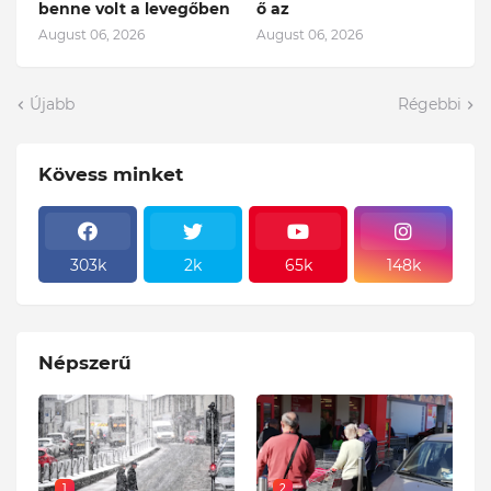
benne volt a levegőben
ő az
August 06, 2026
August 06, 2026
Újabb
Régebbi
Kövess minket
303k
2k
65k
148k
Népszerű
1
2