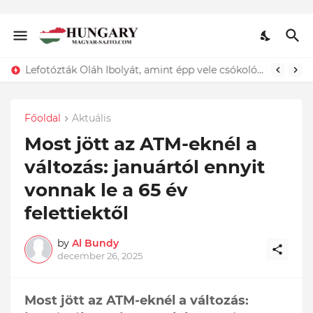
Lefotózták Oláh Ibolyát, amint épp vele csókolózik - EZT nem hiszed el, kinek a karjában kötött ki...ÍME
Főoldal
Aktuális
Most jött az ATM-eknél a
változás: januártól ennyit
vonnak le a 65 év
felettiektől
by
Al Bundy
december 26, 2025
Most jött az ATM-eknél a változás: