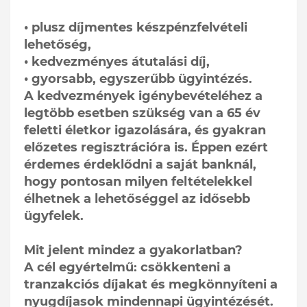
• plusz díjmentes készpénzfelvételi
lehetőség,
• kedvezményes átutalási díj,
• gyorsabb, egyszerűbb ügyintézés.
A kedvezmények igénybevételéhez a
legtöbb esetben szükség van a 65 év
feletti életkor igazolására, és gyakran
előzetes regisztrációra is. Éppen ezért
érdemes érdeklődni a saját banknál,
hogy pontosan milyen feltételekkel
élhetnek a lehetőséggel az idősebb
ügyfelek.
Mit jelent mindez a gyakorlatban?
A cél egyértelmű: csökkenteni a
tranzakciós díjakat és megkönnyíteni a
nyugdíjasok mindennapi ügyintézését.