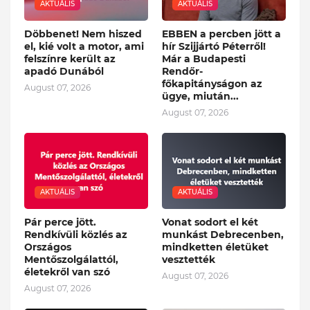
AKTUÁLIS
AKTUÁLIS
Döbbenet! Nem hiszed
EBBEN a percben jött a
el, kié volt a motor, ami
hír Szijjártó Péterről!
felszínre került az
Már a Budapesti
apadó Dunából
Rendőr-
főkapitányságon az
August 07, 2026
ügye, miután...
August 07, 2026
AKTUÁLIS
AKTUÁLIS
Pár perce jött.
Vonat sodort el két
Rendkívüli közlés az
munkást Debrecenben,
Országos
mindketten életüket
Mentőszolgálattól,
vesztették
életekről van szó
August 07, 2026
August 07, 2026