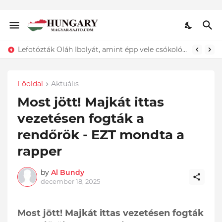
Lefotózták Oláh Ibolyát, amint épp vele csókolózik - EZT nem hiszed el, kinek a karjában kötött ki...ÍME
Főoldal
Aktuális
Most jött! Majkát ittas
vezetésen fogták a
rendőrök - EZT mondta a
rapper
by
Al Bundy
december 18, 2025
Most jött! Majkát ittas vezetésen fogták