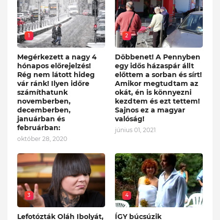
1
2
Megérkezett a nagy 4
Döbbenet! A Pennyben
hónapos előrejelzés!
egy idős házaspár állt
Rég nem látott hideg
előttem a sorban és sírt!
vár ránk! Ilyen időre
Amikor megtudtam az
számíthatunk
okát, én is könnyezni
novemberben,
kezdtem és ezt tettem!
decemberben,
Sajnos ez a magyar
januárban és
valóság!
februárban:
június 01, 2021
október 28, 2020
3
4
Lefotózták Oláh Ibolyát,
ÍGY búcsúzik