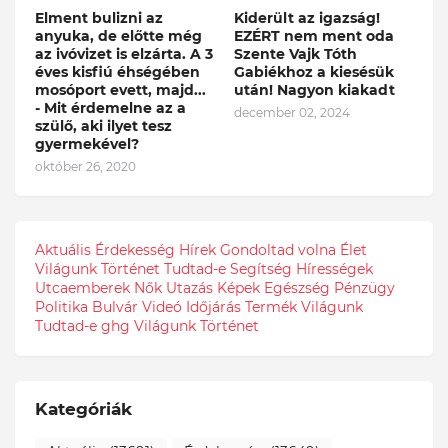
Elment bulizni az
Kiderült az igazság!
anyuka, de előtte még
EZÉRT nem ment oda
az ivóvizet is elzárta. A 3
Szente Vajk Tóth
éves kisfiú éhségében
Gabiékhoz a kiesésük
mosóport evett, majd...
után! Nagyon kiakadt
- Mit érdemelne az a
december 02, 2024
szülő, aki ilyet tesz
gyermekével?
október 26, 2020
Aktuális
Érdekesség
Hírek
Gondoltad volna
Élet
Világunk
Történet
Tudtad-e
Segítség
Hírességek
Utcaemberek
Nők
Utazás
Képek
Egészség
Pénzügy
Politika
Bulvár
Videó
Időjárás
Termék
Világunk
Tudtad-e
ghg
Világunk Történet
Kategóriák