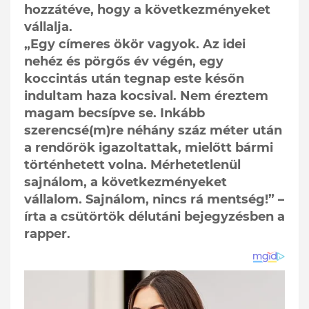
hozzátéve, hogy a következményeket
vállalja.
„Egy címeres ökör vagyok. Az idei
nehéz és pörgős év végén, egy
koccintás után tegnap este későn
indultam haza kocsival. Nem éreztem
magam becsípve se. Inkább
szerencsé(m)re néhány száz méter után
a rendőrök igazoltattak, mielőtt bármi
történhetett volna. Mérhetetlenül
sajnálom, a következményeket
vállalom. Sajnálom, nincs rá mentség!” –
írta a csütörtök délutáni bejegyzésben a
rapper.