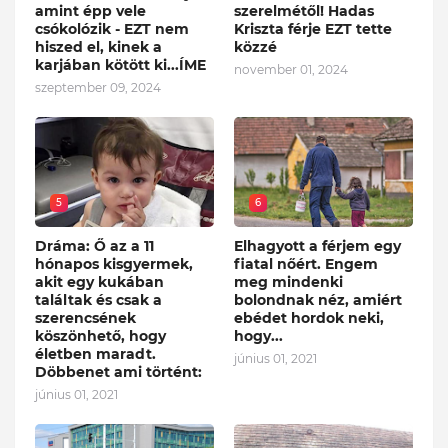
amint épp vele
szerelmétől! Hadas
csókolózik - EZT nem
Kriszta férje EZT tette
hiszed el, kinek a
közzé
karjában kötött ki...ÍME
november 01, 2024
szeptember 09, 2024
5
6
Dráma: Ő az a 11
Elhagyott a férjem egy
hónapos kisgyermek,
fiatal nőért. Engem
akit egy kukában
meg mindenki
találtak és csak a
bolondnak néz, amiért
szerencsének
ebédet hordok neki,
köszönhető, hogy
hogy...
életben maradt.
június 01, 2021
Döbbenet ami történt:
június 01, 2021