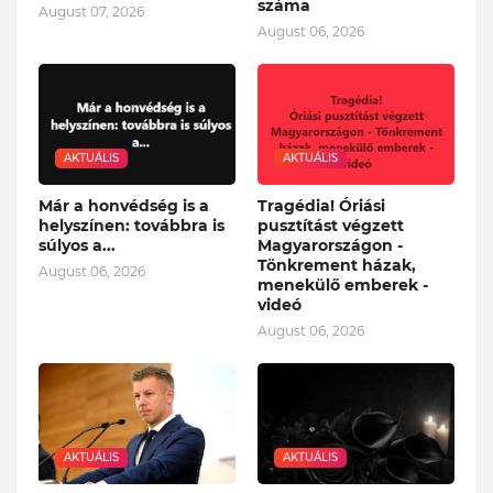
száma
August 07, 2026
August 06, 2026
AKTUÁLIS
AKTUÁLIS
Már a honvédség is a
Tragédia! Óriási
helyszínen: továbbra is
pusztítást végzett
súlyos a...
Magyarországon -
Tönkrement házak,
August 06, 2026
menekülő emberek -
videó
August 06, 2026
AKTUÁLIS
AKTUÁLIS