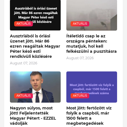
AKTUÁLIS
AKTUÁLIS
Ausztriából is óriási
Ítéletidő csap le az
üzenet jött. Már 86
országra pénteken:
ezren reagáltak Magyar
mutatjuk, hol kell
Péter késő esti
felkészülni a pusztításra
rendkívüli közlésére
August 07, 2026
August 07, 2026
AKTUÁLIS
AKTUÁLIS
Nagyon súlyos, most
Most jött: fertőzött víz
jött! Feljelentették
folyik a csapból, már
Magyar Pétert - EZZEL
1500 felett a
vádolják
megbetegedések