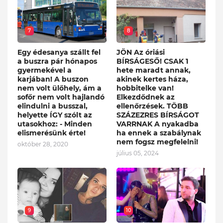
7
8
Egy édesanya szállt fel
JÖN Az óriási
a buszra pár hónapos
BÍRSÁGESŐ! CSAK 1
gyermekével a
hete maradt annak,
karjában! A buszon
akinek kertes háza,
nem volt ülőhely, ám a
hobbitelke van!
sofőr nem volt hajlandó
Elkezdődnek az
elindulni a busszal,
ellenőrzések. TÖBB
helyette ÍGY szólt az
SZÁZEZRES BÍRSÁGOT
utasokhoz: - Minden
VARRNAK A nyakadba
elismerésünk érte!
ha ennek a szabálynak
nem fogsz megfelelni!
október 28, 2020
július 05, 2024
9
10