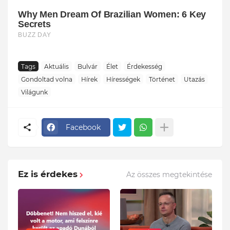
Tags
Aktuális
Bulvár
Élet
Érdekesség
Gondoltad volna
Hírek
Hírességek
Történet
Utazás
Világunk
Facebook
Ez is érdekes
Az összes megtekintése