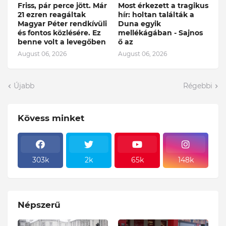
Friss, pár perce jött. Már
Most érkezett a tragikus
21 ezren reagáltak
hír: holtan találták a
Magyar Péter rendkívüli
Duna egyik
és fontos közlésére. Ez
mellékágában - Sajnos
benne volt a levegőben
ő az
August 06, 2026
August 06, 2026
Újabb
Régebbi
Kövess minket
303k
2k
65k
148k
Népszerű