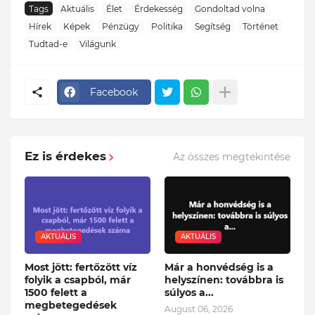
Tags
Aktuális
Élet
Érdekesség
Gondoltad volna
Hírek
Képek
Pénzügy
Politika
Segítség
Történet
Tudtad-e
Világunk
Facebook
Ez is érdekes
Az összes megtekintése
AKTUÁLIS
AKTUÁLIS
Most jött: fertőzött víz
Már a honvédség is a
folyik a csapból, már
helyszínen: továbbra is
1500 felett a
súlyos a...
megbetegedések
August 06, 2026