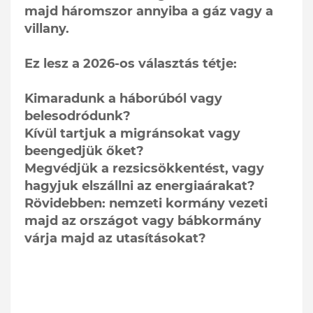
majd háromszor annyiba a gáz vagy a
villany.
Ez lesz a 2026-os választás tétje:
Kimaradunk a háborúból vagy
belesodródunk?
Kívül tartjuk a migránsokat vagy
beengedjük őket?
Megvédjük a rezsicsökkentést, vagy
hagyjuk elszállni az energiaárakat?
Rövidebben: nemzeti kormány vezeti
majd az országot vagy bábkormány
várja majd az utasításokat?