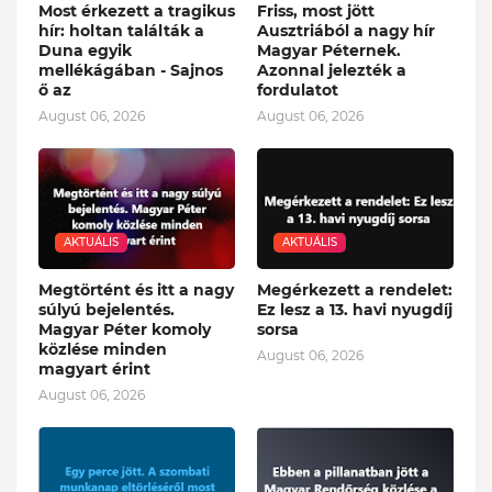
Most érkezett a tragikus
Friss, most jött
hír: holtan találták a
Ausztriából a nagy hír
Duna egyik
Magyar Péternek.
mellékágában - Sajnos
Azonnal jelezték a
ő az
fordulatot
August 06, 2026
August 06, 2026
AKTUÁLIS
AKTUÁLIS
Megtörtént és itt a nagy
Megérkezett a rendelet:
súlyú bejelentés.
Ez lesz a 13. havi nyugdíj
Magyar Péter komoly
sorsa
közlése minden
August 06, 2026
magyart érint
August 06, 2026