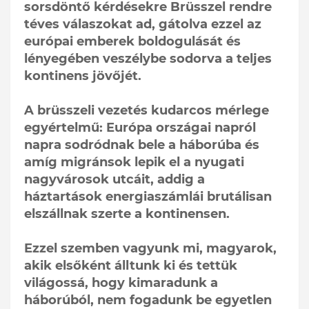
sorsdöntő kérdésekre Brüsszel rendre
téves válaszokat ad, gátolva ezzel az
európai emberek boldogulását és
lényegében veszélybe sodorva a teljes
kontinens jövőjét.
A brüsszeli vezetés kudarcos mérlege
egyértelmű: Európa országai napról
napra sodródnak bele a háborúba és
amíg migránsok lepik el a nyugati
nagyvárosok utcáit, addig a
háztartások energiaszámlái brutálisan
elszállnak szerte a kontinensen.
Ezzel szemben vagyunk mi, magyarok,
akik elsőként álltunk ki és tettük
világossá, hogy kimaradunk a
háborúból, nem fogadunk be egyetlen