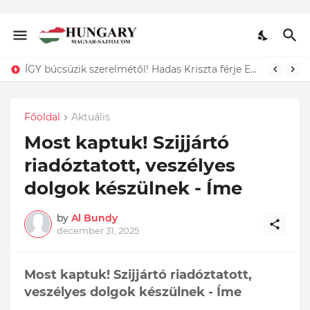
Dráma: Ő az a 11 hónapos kisgyermek, akit egy kukában találtak és csak a szerencsének köszönhető, hogy életben maradt. Döbbenet ami történt:
Főoldal
Aktuális
Most kaptuk! Szijjártó
riadóztatott, veszélyes
dolgok készülnek - Íme
by
Al Bundy
december 31, 2025
Most kaptuk! Szijjártó riadóztatott,
veszélyes dolgok készülnek - Íme