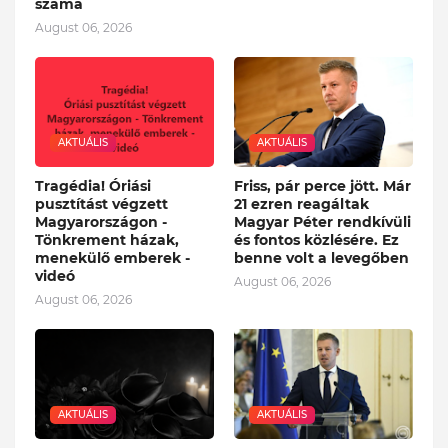
száma
August 06, 2026
AKTUÁLIS
AKTUÁLIS
Tragédia! Óriási
Friss, pár perce jött. Már
pusztítást végzett
21 ezren reagáltak
Magyarországon -
Magyar Péter rendkívüli
Tönkrement házak,
és fontos közlésére. Ez
menekülő emberek -
benne volt a levegőben
videó
August 06, 2026
August 06, 2026
AKTUÁLIS
AKTUÁLIS