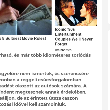
árható, és már több kilométeres torlódás
egyelőre nem ismertek, és szerencsére
Azonban a reggeli csúcsforgalomban
akadást okozott az autósok számára. A
mindent megtesznek annak érdekében,
álljon, de az érintett útszakaszon
zási idővel kell számolniuk.