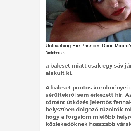
a baleset miatt csak egy sáv j
alakult ki.
A baleset pontos körülményei 
sérültekről sem érkezett hír. 
történt ütközés jelentős fenn
helyszínen dolgozó tűzoltók 
hogy a forgalom mielőbb helyre
közlekedőknek hosszabb várako