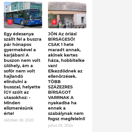
7
8
Egy édesanya
JÖN Az óriási
szállt fel a buszra
BÍRSÁGESŐ!
pár hónapos
CSAK 1 hete
gyermekével a
maradt annak,
karjában! A
akinek kertes
buszon nem volt
háza, hobbitelke
ülőhely, ám a
van!
sofőr nem volt
Elkezdődnek az
hajlandó
ellenőrzések.
elindulni a
TÖBB
busszal, helyette
SZÁZEZRES
ÍGY szólt az
BÍRSÁGOT
utasokhoz: -
VARRNAK A
Minden
nyakadba ha
elismerésünk
ennek a
érte!
szabálynak nem
fogsz megfelelni!
október 28, 2020
július 05, 2024