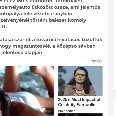
leset az M0-s autóúton, Törökbálint
személyautó ütközött össze, ami jelentős
utópálya felé vezető irányban.
szelvényénél történt baleset komoly
tt.
tása szerint a fővárosi hivatásos tűzoltók
, hogy megszüntessék a középső sávban
 jelentése alapján