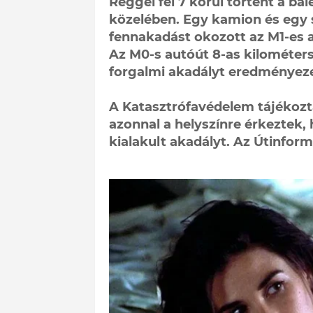
Reggel fél 7 körül történt a ba
közelében. Egy kamion és egy 
fennakadást okozott az M1-es a
Az M0-s autóút 8-as kilométer
forgalmi akadályt eredményeze
A Katasztrófavédelem tájékozta
azonnal a helyszínre érkeztek
kialakult akadályt. Az Útinform