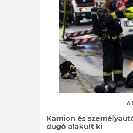
A 
Kamion és személyautó 
dugó alakult ki