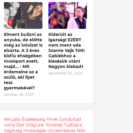
9
10
Elment bulizni az
Kiderült az
anyuka, de előtte
igazság! EZÉRT
még az ivóvizet is
nem ment oda
elzárta. A 3 éves
Szente Vajk Tóth
kisfiú éhségében
Gabiékhoz a
mosóport evett,
kiesésük után!
majd... - Mit
Nagyon kiakadt
érdemelne az a
december 02, 2024
szülő, aki ilyet
tesz
gyermekével?
október 26, 2020
Aktuális
Érdekesség
Hírek
Gondoltad
volna
Élet
Világunk
Történet
Tudtad-e
Segítség
Hírességek
Utcaemberek
Nők