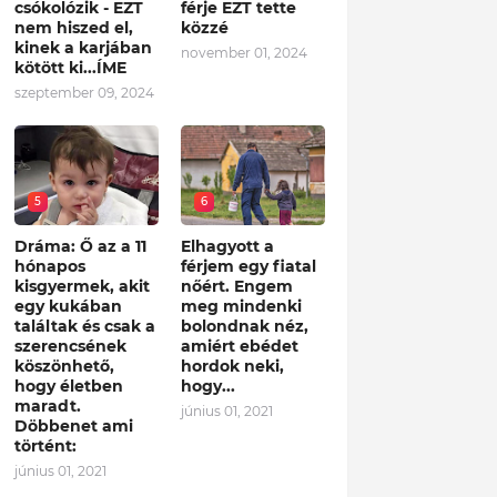
csókolózik - EZT
férje EZT tette
nem hiszed el,
közzé
kinek a karjában
november 01, 2024
kötött ki...ÍME
szeptember 09, 2024
5
6
Dráma: Ő az a 11
Elhagyott a
hónapos
férjem egy fiatal
kisgyermek, akit
nőért. Engem
egy kukában
meg mindenki
találtak és csak a
bolondnak néz,
szerencsének
amiért ebédet
köszönhető,
hordok neki,
hogy életben
hogy...
maradt.
június 01, 2021
Döbbenet ami
történt:
június 01, 2021