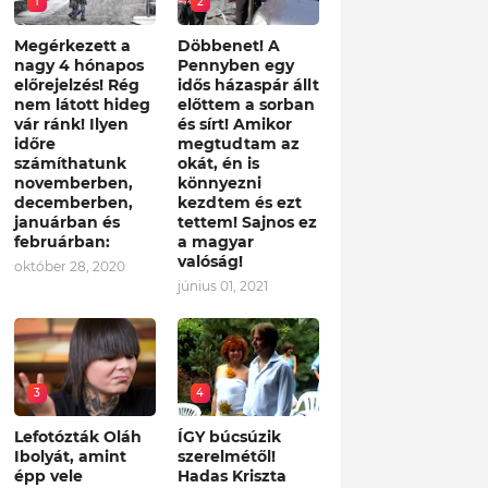
1
2
Megérkezett a
Döbbenet! A
nagy 4 hónapos
Pennyben egy
előrejelzés! Rég
idős házaspár állt
nem látott hideg
előttem a sorban
vár ránk! Ilyen
és sírt! Amikor
időre
megtudtam az
számíthatunk
okát, én is
novemberben,
könnyezni
decemberben,
kezdtem és ezt
januárban és
tettem! Sajnos ez
februárban:
a magyar
valóság!
október 28, 2020
június 01, 2021
3
4
Lefotózták Oláh
ÍGY búcsúzik
Ibolyát, amint
szerelmétől!
épp vele
Hadas Kriszta