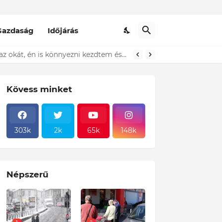
Gazdaság
Időjárás
t ki...ÍME
Kövess minket
303k
2k
65k
148k
Népszerű