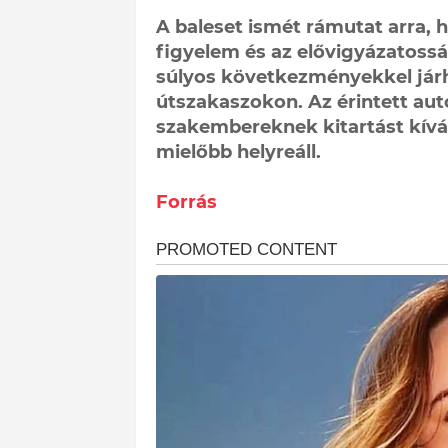
A baleset ismét rámutat arra,
figyelem és az elővigyázatosság
súlyos következményekkel járh
útszakaszokon. Az érintett au
szakembereknek kitartást kívá
mielőbb helyreáll.
Forrás