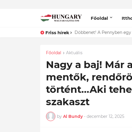
Főoldal
Itth
Friss hírek
Lefotózták Oláh Ibolyát, ami
Főoldal
Aktuális
Nagy a baj! Már a
mentők, rendőrö
történt...Aki tehe
szakaszt
by
Al Bundy
-
december 12, 2025