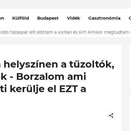
on
Külföld
Budapest
Vidék
Gasztronómia
nt épp vele csókolózik - EZT nem hiszed el, kinek a karjában kötöt
 helyszínen a tűzoltók,
k - Borzalom ami
ti kerülje el EZT a