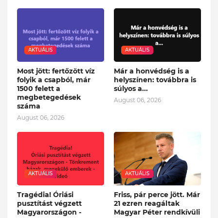
AKTUÁLIS
AKTUÁLIS
Most jött: fertőzött víz
Már a honvédség is a
folyik a csapból, már
helyszínen: továbbra is
1500 felett a
súlyos a...
megbetegedések
August 06, 2026
száma
August 06, 2026
AKTUÁLIS
AKTUÁLIS
Tragédia! Óriási
Friss, pár perce jött. Már
pusztítást végzett
21 ezren reagáltak
Magyarországon -
Magyar Péter rendkívüli