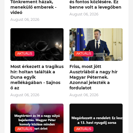
Tönkrement házak,
és fontos közlésére. Ez
menekülő emberek -
benne volt a levegőben
videó
August 06, 2026
August 06, 2026
AKTUÁLIS
AKTUÁLIS
Most érkezett a tragikus
Friss, most jött
hír: holtan találták a
Ausztriából a nagy hír
Duna egyik
Magyar Péternek.
mellékágában - Sajnos
Azonnal jelezték a
ő az
fordulatot
August 06, 2026
August 06, 2026
AKTUÁLIS
AKTUÁLIS