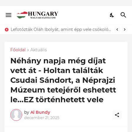
Lefotózták Oláh Ibolyát, amint épp vele csókolózik - EZT nem hiszed el, kinek a karjában kötött ki...ÍME
Főoldal
Aktuális
Néhány napja még díjat
vett át - Holtan találták
Csudai Sándort, a Néprajzi
Múzeum tetejéről eshetett
le...EZ történhetett vele
by
Al Bundy
december 21, 2025