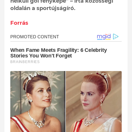
nélküli gól fényképe” – írta közösségi
oldalán a sportújságíró.
Forrás