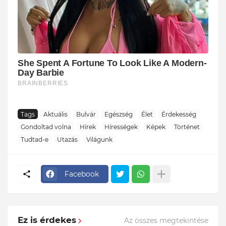
Tags
Aktuális
Bulvár
Egészség
Élet
Érdekesség
Gondoltad volna
Hírek
Hírességek
Képek
Történet
Tudtad-e
Utazás
Világunk
Facebook
Ez is érdekes
Az összes megtekintése