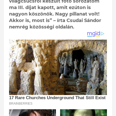
világcsúcsról készült fotó sorozatom
ma III. díjat kapott, amit ezúton is
nagyon köszönök. Nagy pillanat volt!
Akkor is, most is” – írta Csudai Sándor
nemrég közösségi oldalán.