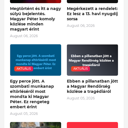
Megtörtént és itt a nagy
Megérkezett a rendelet:
súlyú bejelentés.
Ez lesz a 13. havi nyugdíj
Magyar Péter komoly
sorsa
közlése minden
August 06, 2026
magyart érint
August 06, 2026
AKTUÁLIS
AKTUÁLIS
Egy perce jött. A
Ebben a pillanatban jött
szombati munkanap
a Magyar Rendőrség
eltörléséről most
közlése a tragédiáról
mondta ki Magyar
August 05, 2026
Péter. Ez rengeteg
embert érint
August 05, 2026