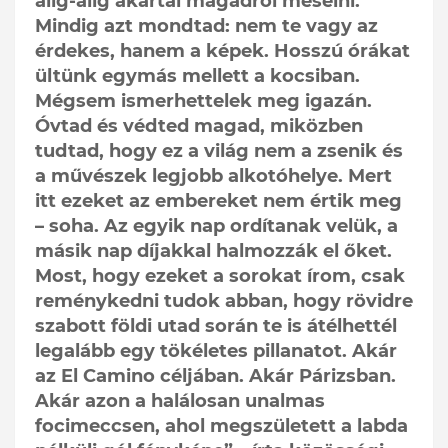
alig-alig akartál magadról mesélni.
Mindig azt mondtad: nem te vagy az
érdekes, hanem a képek. Hosszú órákat
ültünk egymás mellett a kocsiban.
Mégsem ismerhettelek meg igazán.
Óvtad és védted magad, miközben
tudtad, hogy ez a világ nem a zsenik és
a művészek legjobb alkotóhelye. Mert
itt ezeket az embereket nem értik meg
– soha. Az egyik nap ordítanak velük, a
másik nap díjakkal halmozzák el őket.
Most, hogy ezeket a sorokat írom, csak
reménykedni tudok abban, hogy rövidre
szabott földi utad során te is átélhettél
legalább egy tökéletes pillanatot. Akár
az El Camino céljában. Akár Párizsban.
Akár azon a halálosan unalmas
focimeccsen, ahol megszületett a labda