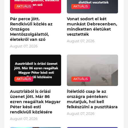
AKTUÁLIS
AKTUÁLIS
Pár perce jött.
Vonat sodort el két
Rendkívüli közlés az
munkást Debrecenben,
Országos
mindketten életüket
Mentőszolgálattól,
vesztették
életekről van szó
August 07, 2026
August 07, 2026
AKTUÁLIS
AKTUÁLIS
Ausztriából is óriási
Ítéletidő csap le az
üzenet jött. Már 86
országra pénteken:
ezren reagáltak Magyar
mutatjuk, hol kell
Péter késő esti
felkészülni a pusztításra
rendkívüli közlésére
August 07, 2026
August 07, 2026