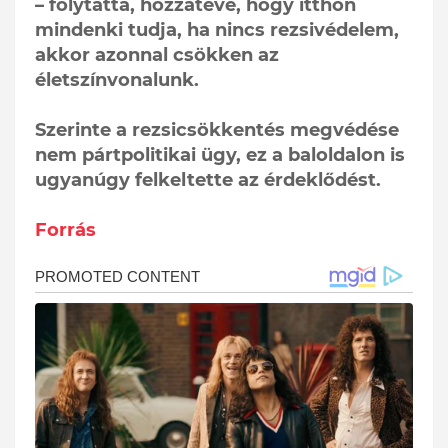
– folytatta, hozzátéve, hogy itthon
mindenki tudja, ha nincs rezsivédelem,
akkor azonnal csökken az
életszínvonalunk.
Szerinte a rezsicsökkentés megvédése
nem pártpolitikai ügy, ez a baloldalon is
ugyanúgy felkeltette az érdeklődést.
Forrás