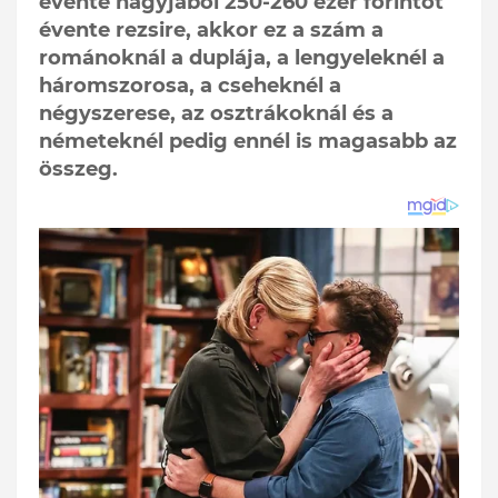
évente nagyjából 250-260 ezer forintot
évente rezsire, akkor ez a szám a
románoknál a duplája, a lengyeleknél a
háromszorosa, a cseheknél a
négyszerese, az osztrákoknál és a
németeknél pedig ennél is magasabb az
összeg.