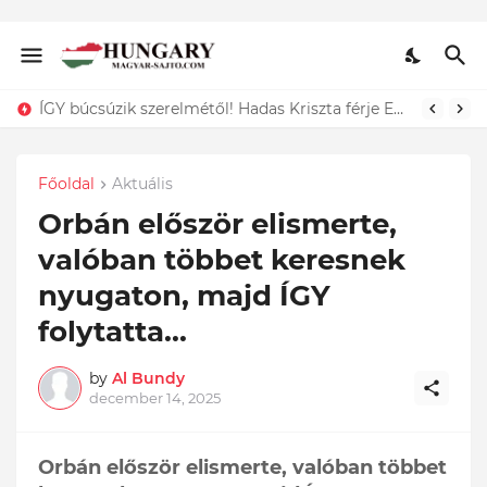
ÍGY búcsúzik szerelmétől! Hadas Kriszta férje EZT tette közzé
Dráma: Ő az a 11 hónapos kisgyermek, akit egy kukában találtak és csak a szerencsének köszönhető, hogy életben maradt. Döbbenet ami történt:
Főoldal
Aktuális
Orbán először elismerte,
valóban többet keresnek
nyugaton, majd ÍGY
folytatta...
by
Al Bundy
december 14, 2025
Orbán először elismerte, valóban többet