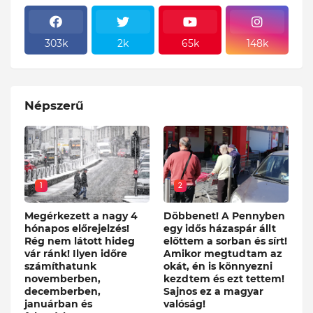
303k
2k
65k
148k
Népszerű
1
2
Megérkezett a nagy 4
Döbbenet! A Pennyben
hónapos előrejelzés!
egy idős házaspár állt
Rég nem látott hideg
előttem a sorban és sírt!
vár ránk! Ilyen időre
Amikor megtudtam az
számíthatunk
okát, én is könnyezni
novemberben,
kezdtem és ezt tettem!
decemberben,
Sajnos ez a magyar
januárban és
valóság!