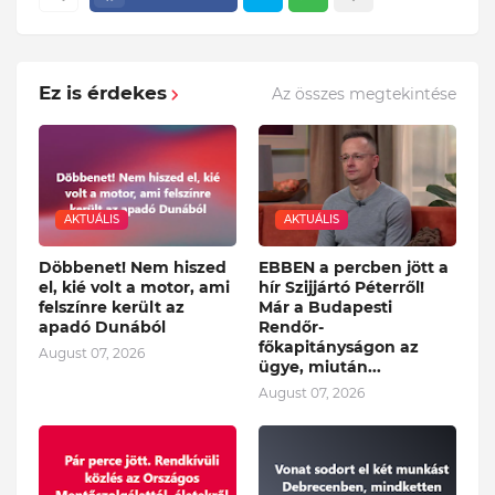
Ez is érdekes
Az összes megtekintése
AKTUÁLIS
AKTUÁLIS
Döbbenet! Nem hiszed
EBBEN a percben jött a
el, kié volt a motor, ami
hír Szijjártó Péterről!
felszínre került az
Már a Budapesti
apadó Dunából
Rendőr-
főkapitányságon az
August 07, 2026
ügye, miután...
August 07, 2026