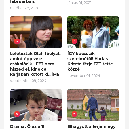
februárban:
június 01, 2021
október 28, 2020
3
4
Lefotózták Oláh Ibolyát,
ÍGY búcsúzik
amint épp vele
szerelmétől! Hadas
csókolózik - EZT nem
Kriszta férje EZT tette
hiszed el, kinek a
közzé
karjában kötött ki...ÍME
november 01, 2024
szeptember 09, 2024
5
6
Dráma: Ő az a 11
Elhagyott a férjem egy