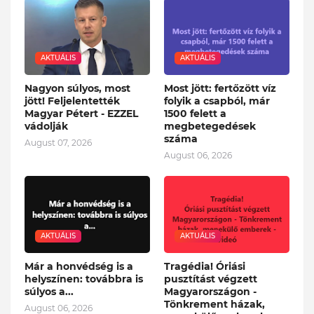
AKTUÁLIS
AKTUÁLIS
Nagyon súlyos, most
Most jött: fertőzött víz
jött! Feljelentették
folyik a csapból, már
Magyar Pétert - EZZEL
1500 felett a
vádolják
megbetegedések
száma
August 07, 2026
August 06, 2026
AKTUÁLIS
AKTUÁLIS
Már a honvédség is a
Tragédia! Óriási
helyszínen: továbbra is
pusztítást végzett
súlyos a...
Magyarországon -
Tönkrement házak,
August 06, 2026