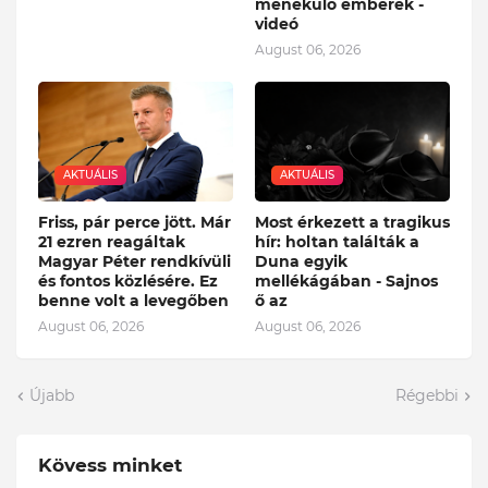
menekülő emberek -
videó
August 06, 2026
AKTUÁLIS
AKTUÁLIS
Friss, pár perce jött. Már
Most érkezett a tragikus
21 ezren reagáltak
hír: holtan találták a
Magyar Péter rendkívüli
Duna egyik
és fontos közlésére. Ez
mellékágában - Sajnos
benne volt a levegőben
ő az
August 06, 2026
August 06, 2026
Újabb
Régebbi
Kövess minket