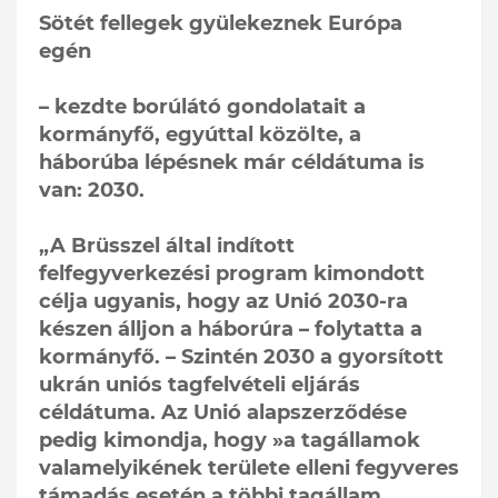
Sötét fellegek gyülekeznek Európa
egén
– kezdte borúlátó gondolatait a
kormányfő, egyúttal közölte, a
háborúba lépésnek már céldátuma is
van: 2030.
„A Brüsszel által indított
felfegyverkezési program kimondott
célja ugyanis, hogy az Unió 2030-ra
készen álljon a háborúra – folytatta a
kormányfő. – Szintén 2030 a gyorsított
ukrán uniós tagfelvételi eljárás
céldátuma. Az Unió alapszerződése
pedig kimondja, hogy »a tagállamok
valamelyikének területe elleni fegyveres
támadás esetén a többi tagállam