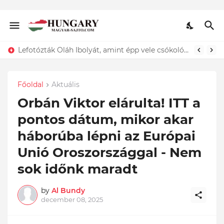
Lefotózták Oláh Ibolyát, amint épp vele csókolózik - EZT nem hiszed el, kinek a karjában kötött ki...ÍME
Főoldal
Aktuális
Orbán Viktor elárulta! ITT a
pontos dátum, mikor akar
háborúba lépni az Európai
Unió Oroszországgal - Nem
sok időnk maradt
by
Al Bundy
december 08, 2025