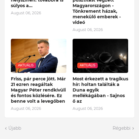
helyszínen: továbbra is
pusztítást végzett
súlyos a...
Magyarországon -
Tönkrement házak,
August 06, 2026
menekülő emberek -
videó
August 06, 2026
AKTUÁLIS
AKTUÁLIS
Friss, pár perce jött. Már
Most érkezett a tragikus
21 ezren reagáltak
hír: holtan találták a
Magyar Péter rendkívüli
Duna egyik
és fontos közlésére. Ez
mellékágában - Sajnos
benne volt a levegőben
ő az
August 06, 2026
August 06, 2026
Újabb
Régebbi