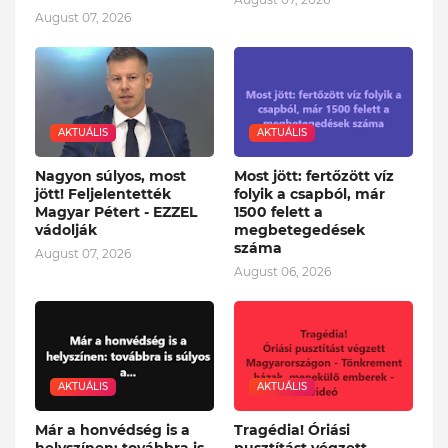
August 07, 2026
AKTUÁLIS
AKTUÁLIS
Nagyon súlyos, most
Most jött: fertőzött víz
jött! Feljelentették
folyik a csapból, már
Magyar Pétert - EZZEL
1500 felett a
vádolják
megbetegedések
száma
August 07, 2026
August 06, 2026
AKTUÁLIS
AKTUÁLIS
Már a honvédség is a
Tragédia! Óriási