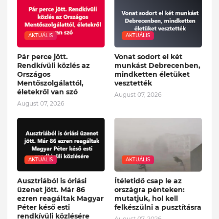
AKTUÁLIS
AKTUÁLIS
Pár perce jött.
Vonat sodort el két
Rendkívüli közlés az
munkást Debrecenben,
Országos
mindketten életüket
Mentőszolgálattól,
vesztették
életekről van szó
August 07, 2026
August 07, 2026
AKTUÁLIS
AKTUÁLIS
Ausztriából is óriási
Ítéletidő csap le az
üzenet jött. Már 86
országra pénteken:
ezren reagáltak Magyar
mutatjuk, hol kell
Péter késő esti
felkészülni a pusztításra
rendkívüli közlésére
August 07, 2026