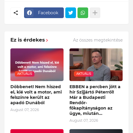
Facebook
Ez is érdekes
Az összes megtekintése
AKTUÁLIS
AKTUÁLIS
Döbbenet! Nem hiszed
EBBEN a percben jött a
el, kié volt a motor, ami
hír Szijjártó Péterről!
felszínre került az
Már a Budapesti
apadó Dunából
Rendőr-
főkapitányságon az
August 07, 2026
ügye, miután...
August 07, 2026