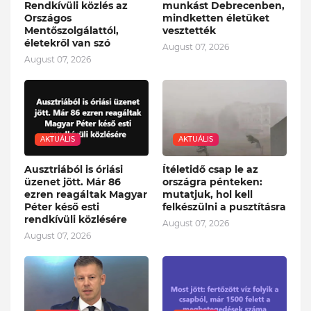
Rendkívüli közlés az
munkást Debrecenben,
Országos
mindketten életüket
Mentőszolgálattól,
vesztették
életekről van szó
August 07, 2026
August 07, 2026
AKTUÁLIS
AKTUÁLIS
Ausztriából is óriási
Ítéletidő csap le az
üzenet jött. Már 86
országra pénteken:
ezren reagáltak Magyar
mutatjuk, hol kell
Péter késő esti
felkészülni a pusztításra
rendkívüli közlésére
August 07, 2026
August 07, 2026