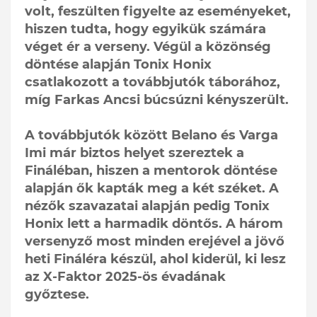
volt, feszülten figyelte az eseményeket,
hiszen tudta, hogy egyikük számára
véget ér a verseny. Végül a közönség
döntése alapján Tonix Honix
csatlakozott a továbbjutók táborához,
míg Farkas Ancsi búcsúzni kényszerült.
A továbbjutók között Belano és Varga
Imi már biztos helyet szereztek a
Fináléban, hiszen a mentorok döntése
alapján ők kapták meg a két széket. A
nézők szavazatai alapján pedig Tonix
Honix lett a harmadik döntős. A három
versenyző most minden erejével a jövő
heti Fináléra készül, ahol kiderül, ki lesz
az X-Faktor 2025-ös évadának
győztese.