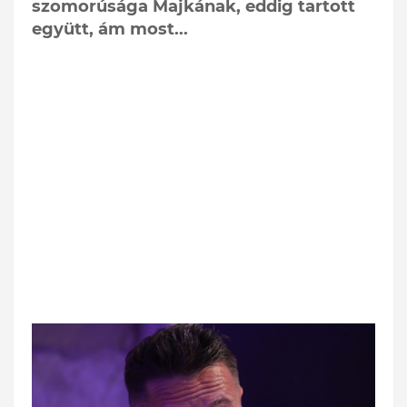
szomorúsága Majkának, eddig tartott
együtt, ám most...