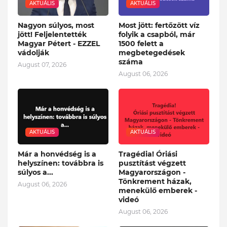
AKTUÁLIS
AKTUÁLIS
Nagyon súlyos, most
Most jött: fertőzött víz
jött! Feljelentették
folyik a csapból, már
Magyar Pétert - EZZEL
1500 felett a
vádolják
megbetegedések
száma
August 07, 2026
August 06, 2026
AKTUÁLIS
AKTUÁLIS
Már a honvédség is a
Tragédia! Óriási
helyszínen: továbbra is
pusztítást végzett
súlyos a...
Magyarországon -
Tönkrement házak,
August 06, 2026
menekülő emberek -
videó
August 06, 2026