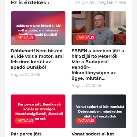
Ez is érdekes
Az összes megtekintése
AKTUÁLIS
AKTUÁLIS
Döbbenet! Nem hiszed
EBBEN a percben jött a
el, kié volt a motor, ami
hír Szijjártó Péterről!
felszínre került az
Már a Budapesti
apadó Dunából
Rendőr-
főkapitányságon az
August 07, 2026
ügye, miután...
August 07, 2026
AKTUÁLIS
AKTUÁLIS
Pár perce jött.
Vonat sodort el két