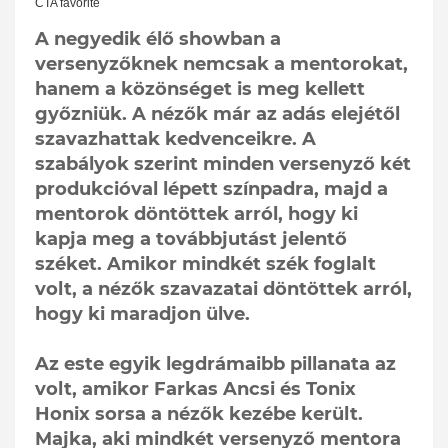
A negyedik élő showban a
versenyzőknek nemcsak a mentorokat,
hanem a közönséget is meg kellett
győzniük. A nézők már az adás elejétől
szavazhattak kedvenceikre. A
szabályok szerint minden versenyző két
produkcióval lépett színpadra, majd a
mentorok döntöttek arról, hogy ki
kapja meg a továbbjutást jelentő
széket. Amikor mindkét szék foglalt
volt, a nézők szavazatai döntöttek arról,
hogy ki maradjon ülve.
Az este egyik legdrámaibb pillanata az
volt, amikor Farkas Ancsi és Tonix
Honix sorsa a nézők kezébe került.
Majka, aki mindkét versenyző mentora