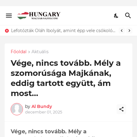
Lefotózták Oláh Ibolyát, amint épp vele csókolózik - EZT nem hiszed el, kinek a karjában kötött ki...ÍME
Főoldal
Aktuális
Vége, nincs tovább. Mély a
szomorúsága Majkának,
eddig tartott együtt, ám
most...
by
Al Bundy
december 01, 2025
Vége, nincs tovább. Mély a