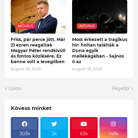
AKTUÁLIS
AKTUÁLIS
Friss, pár perce jött. Már
Most érkezett a tragikus
21 ezren reagáltak
hír: holtan találták a
Magyar Péter rendkívüli
Duna egyik
és fontos közlésére. Ez
mellékágában - Sajnos
benne volt a levegőben
ő az
August 06, 2026
August 06, 2026
Újabb
Régebbi
Kövess minket
303k
2k
65k
148k