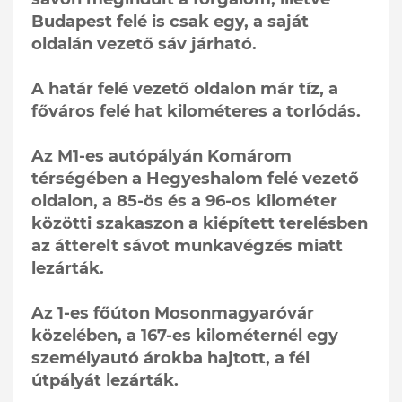
Budapest felé is csak egy, a saját
oldalán vezető sáv járható.
A határ felé vezető oldalon már tíz, a
főváros felé hat kilométeres a torlódás.
Az M1-es autópályán Komárom
térségében a Hegyeshalom felé vezető
oldalon, a 85-ös és a 96-os kilométer
közötti szakaszon a kiépített terelésben
az átterelt sávot munkavégzés miatt
lezárták.
Az 1-es főúton Mosonmagyaróvár
közelében, a 167-es kilométernél egy
személyautó árokba hajtott, a fél
útpályát lezárták.