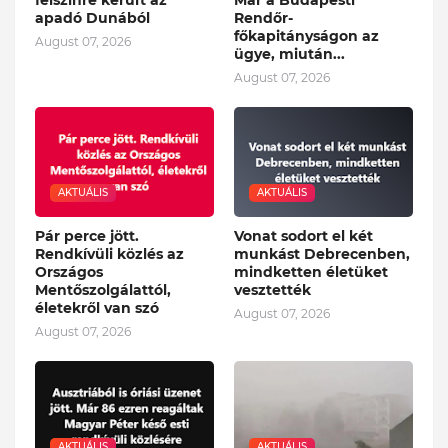
felszínre került az
Már a Budapesti
apadó Dunából
Rendőr-
főkapitányságon az
August 07, 2026
ügye, miután...
August 07, 2026
AKTUÁLIS
AKTUÁLIS
Pár perce jött.
Vonat sodort el két
Rendkívüli közlés az
munkást Debrecenben,
Országos
mindketten életüket
Mentőszolgálattól,
vesztették
életekről van szó
August 07, 2026
August 07, 2026
AKTUÁLIS
AKTUÁLIS