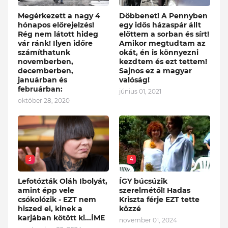
Megérkezett a nagy 4
Döbbenet! A Pennyben
hónapos előrejelzés!
egy idős házaspár állt
Rég nem látott hideg
előttem a sorban és sírt!
vár ránk! Ilyen időre
Amikor megtudtam az
számíthatunk
okát, én is könnyezni
novemberben,
kezdtem és ezt tettem!
decemberben,
Sajnos ez a magyar
januárban és
valóság!
februárban:
június 01, 2021
október 28, 2020
3
4
Lefotózták Oláh Ibolyát,
ÍGY búcsúzik
amint épp vele
szerelmétől! Hadas
csókolózik - EZT nem
Kriszta férje EZT tette
hiszed el, kinek a
közzé
karjában kötött ki...ÍME
november 01, 2024