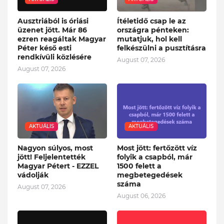
Ausztriából is óriási
Ítéletidő csap le az
üzenet jött. Már 86
országra pénteken:
ezren reagáltak Magyar
mutatjuk, hol kell
Péter késő esti
felkészülni a pusztításra
rendkívüli közlésére
August 07, 2026
August 07, 2026
AKTUÁLIS
AKTUÁLIS
Nagyon súlyos, most
Most jött: fertőzött víz
jött! Feljelentették
folyik a csapból, már
Magyar Pétert - EZZEL
1500 felett a
vádolják
megbetegedések
száma
August 07, 2026
August 06, 2026