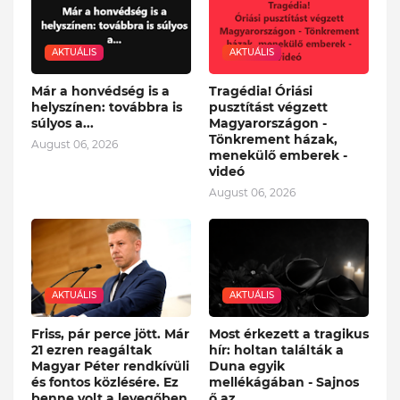
AKTUÁLIS
AKTUÁLIS
Már a honvédség is a
Tragédia! Óriási
helyszínen: továbbra is
pusztítást végzett
súlyos a...
Magyarországon -
Tönkrement házak,
August 06, 2026
menekülő emberek -
videó
August 06, 2026
AKTUÁLIS
AKTUÁLIS
Friss, pár perce jött. Már
Most érkezett a tragikus
21 ezren reagáltak
hír: holtan találták a
Magyar Péter rendkívüli
Duna egyik
és fontos közlésére. Ez
mellékágában - Sajnos
benne volt a levegőben
ő az