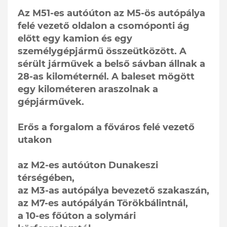
Az M51-es autóúton az M5-ös autópálya
felé vezető oldalon a csomóponti ág
előtt egy kamion és egy
személygépjármű összeütközött. A
sérült járművek a belső sávban állnak a
28-as kilométernél. A baleset mögött
egy kilométeren araszolnak a
gépjárművek.
Erős a forgalom a főváros felé vezető
utakon
az M2-es autóúton Dunakeszi
térségében,
az M3-as autópálya bevezető szakaszán,
az M7-es autópályán Törökbálintnál,
a 10-es főúton a solymári