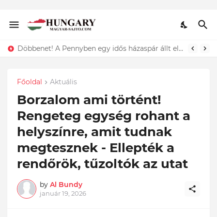
Lefotózták Oláh Ibolyát, amint épp vele csókolózik - EZT nem hiszed el, kinek a karjában kötött ki...ÍME
Főoldal
Aktuális
Borzalom ami történt!
Rengeteg egység rohant a
helyszínre, amit tudnak
megtesznek - Ellepték a
rendőrök, tűzoltók az utat
by
Al Bundy
január 19, 2026