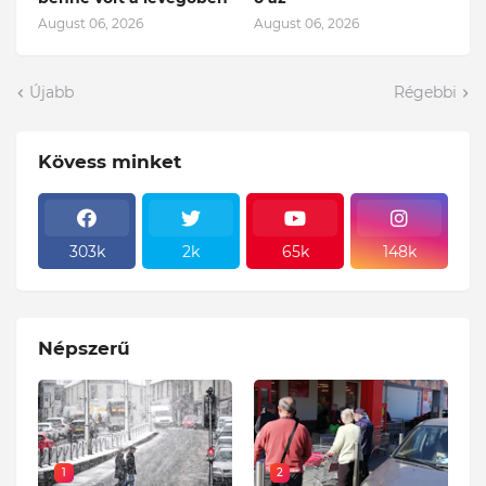
August 06, 2026
August 06, 2026
Újabb
Régebbi
Kövess minket
303k
2k
65k
148k
Népszerű
1
2