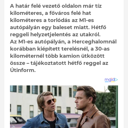
A határ felé vezető oldalon már tíz
kilométeres, a főváros felé hat
kilométeres a torlódás az M1-es
autópályán egy baleset miatt. Hétfő
reggeli helyzetjelentés az utakról.
Az M1-es autópályán, a Herceghalomnál
korábban kiépített terelésnél, a 30-as
kilométernél több kamion ütközött
össze – tájékoztatott hétfő reggel az
Útinform.