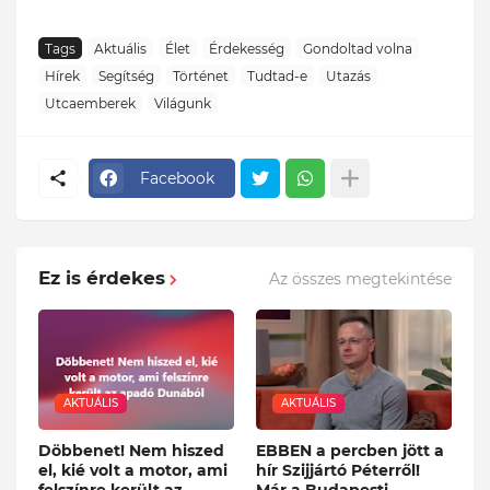
Tags
Aktuális
Élet
Érdekesség
Gondoltad volna
Hírek
Segítség
Történet
Tudtad-e
Utazás
Utcaemberek
Világunk
Facebook
Ez is érdekes
Az összes megtekintése
AKTUÁLIS
AKTUÁLIS
Döbbenet! Nem hiszed
EBBEN a percben jött a
el, kié volt a motor, ami
hír Szijjártó Péterről!