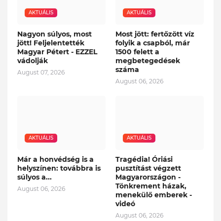
AKTUÁLIS
AKTUÁLIS
Nagyon súlyos, most
Most jött: fertőzött víz
jött! Feljelentették
folyik a csapból, már
Magyar Pétert - EZZEL
1500 felett a
vádolják
megbetegedések
száma
August 07, 2026
August 06, 2026
AKTUÁLIS
AKTUÁLIS
Már a honvédség is a
Tragédia! Óriási
helyszínen: továbbra is
pusztítást végzett
súlyos a...
Magyarországon -
Tönkrement házak,
August 06, 2026
menekülő emberek -
videó
August 06, 2026