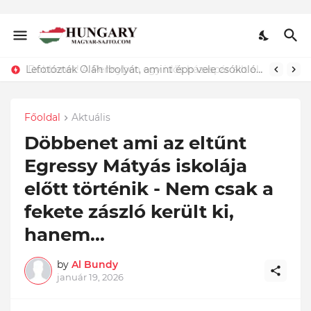
Lefotózták Oláh Ibolyát, amint épp vele csókolózik - EZT nem hiszed el, kinek a karjában kötött ki...ÍME
Főoldal
Aktuális
Döbbenet ami az eltűnt
Egressy Mátyás iskolája
előtt történik - Nem csak a
fekete zászló került ki,
hanem...
by
Al Bundy
január 19, 2026