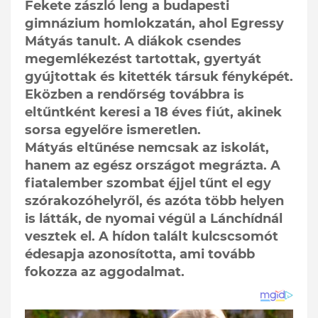
Fekete zászló leng a budapesti
gimnázium homlokzatán, ahol Egressy
Mátyás tanult. A diákok csendes
megemlékezést tartottak, gyertyát
gyújtottak és kitették társuk fényképét.
Eközben a rendőrség továbbra is
eltűntként keresi a 18 éves fiút, akinek
sorsa egyelőre ismeretlen.
Mátyás eltűnése nemcsak az iskolát,
hanem az egész országot megrázta. A
fiatalember szombat éjjel tűnt el egy
szórakozóhelyről, és azóta több helyen
is látták, de nyomai végül a Lánchídnál
vesztek el. A hídon talált kulcscsomót
édesapja azonosította, ami tovább
fokozza az aggodalmat.