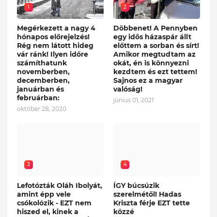
1
2
Megérkezett a nagy 4
Döbbenet! A Pennyben
hónapos előrejelzés!
egy idős házaspár állt
Rég nem látott hideg
előttem a sorban és sírt!
vár ránk! Ilyen időre
Amikor megtudtam az
számíthatunk
okát, én is könnyezni
novemberben,
kezdtem és ezt tettem!
decemberben,
Sajnos ez a magyar
januárban és
valóság!
februárban:
június 01, 2021
október 28, 2020
3
4
Lefotózták Oláh Ibolyát,
ÍGY búcsúzik
amint épp vele
szerelmétől! Hadas
csókolózik - EZT nem
Kriszta férje EZT tette
hiszed el, kinek a
közzé