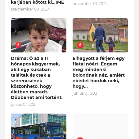
karjában kötött ki...ÍME
november 01, 2024
szeptember 09, 2024
5
6
Dráma: Ő az a 11
Elhagyott a férjem egy
hónapos kisgyermek,
fiatal nőért. Engem
akit egy kukában
meg mindenki
találtak és csak a
bolondnak néz, amiért
szerencsének
ebédet hordok neki,
köszönhető, hogy
hogy...
életben maradt.
június 01, 2021
Döbbenet ami történt:
június 01, 2021