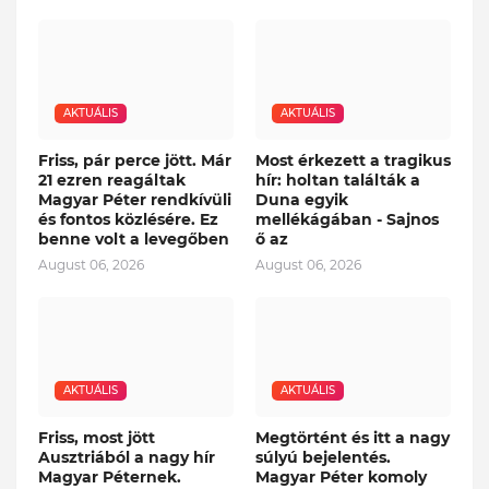
AKTUÁLIS
AKTUÁLIS
Friss, pár perce jött. Már
Most érkezett a tragikus
21 ezren reagáltak
hír: holtan találták a
Magyar Péter rendkívüli
Duna egyik
és fontos közlésére. Ez
mellékágában - Sajnos
benne volt a levegőben
ő az
August 06, 2026
August 06, 2026
AKTUÁLIS
AKTUÁLIS
Friss, most jött
Megtörtént és itt a nagy
Ausztriából a nagy hír
súlyú bejelentés.
Magyar Péternek.
Magyar Péter komoly