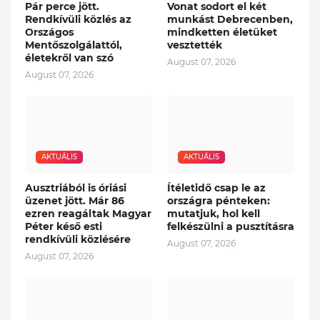
Pár perce jött.
Vonat sodort el két
Rendkívüli közlés az
munkást Debrecenben,
Országos
mindketten életüket
Mentőszolgálattól,
vesztették
életekről van szó
August 07, 2026
August 07, 2026
AKTUÁLIS
AKTUÁLIS
Ausztriából is óriási
Ítéletidő csap le az
üzenet jött. Már 86
országra pénteken:
ezren reagáltak Magyar
mutatjuk, hol kell
Péter késő esti
felkészülni a pusztításra
rendkívüli közlésére
August 07, 2026
August 07, 2026