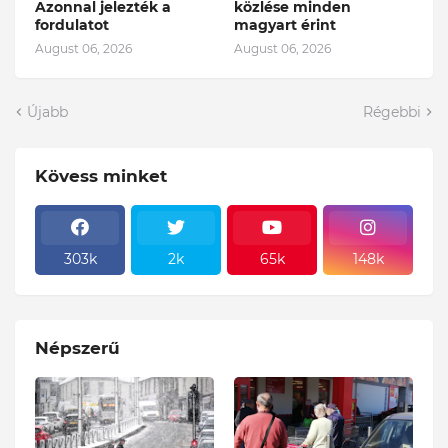
Azonnal jelezték a
közlése minden
fordulatot
magyart érint
August 06, 2026
August 06, 2026
Újabb
Régebbi
Kövess minket
303k
2k
65k
148k
Népszerű