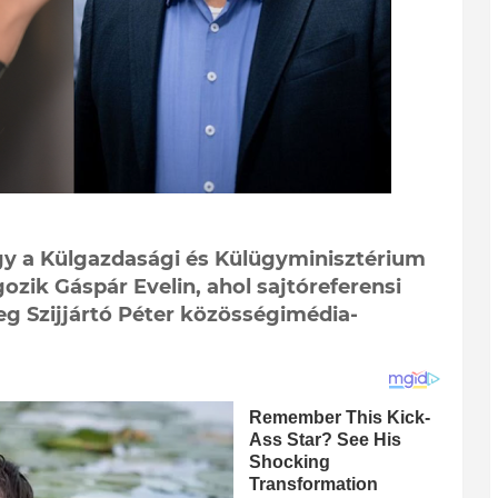
 a Külgazdasági és Külügyminisztérium
ik Gáspár Evelin, ahol sajtóreferensi
leg Szijjártó Péter közösségimédia-