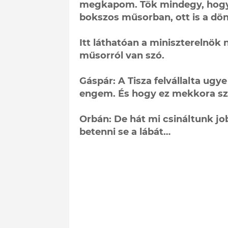
megkapom. Tök mindegy, hogy 
bokszos műsorban, ott is a dön
Itt láthatóan a miniszterelnök
műsorról van szó.
Gáspár: A Tisza felvállalta ug
engem. És hogy ez mekkora sz
Orbán: De hát mi csináltunk jo
betenni se a lábát…