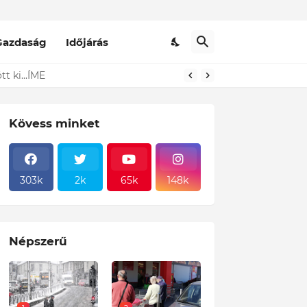
Gazdaság
Időjárás
Kövess minket
303k
2k
65k
148k
Népszerű