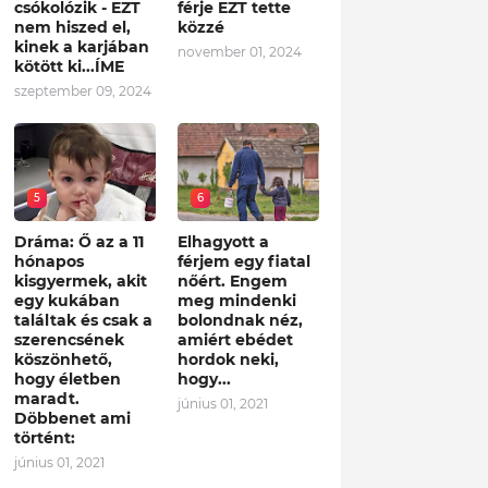
csókolózik - EZT
férje EZT tette
nem hiszed el,
közzé
kinek a karjában
november 01, 2024
kötött ki...ÍME
szeptember 09, 2024
5
6
Dráma: Ő az a 11
Elhagyott a
hónapos
férjem egy fiatal
kisgyermek, akit
nőért. Engem
egy kukában
meg mindenki
találtak és csak a
bolondnak néz,
szerencsének
amiért ebédet
köszönhető,
hordok neki,
hogy életben
hogy...
maradt.
június 01, 2021
Döbbenet ami
történt:
június 01, 2021