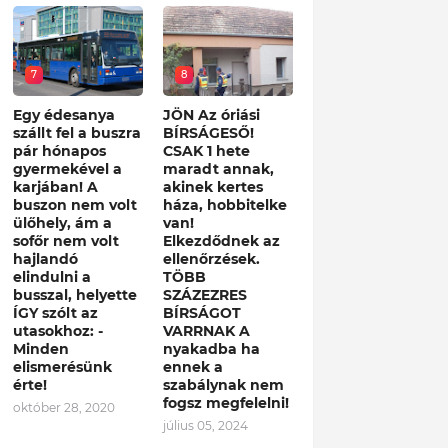
7
8
Egy édesanya
JÖN Az óriási
szállt fel a buszra
BÍRSÁGESŐ!
pár hónapos
CSAK 1 hete
gyermekével a
maradt annak,
karjában! A
akinek kertes
buszon nem volt
háza, hobbitelke
ülőhely, ám a
van!
sofőr nem volt
Elkezdődnek az
hajlandó
ellenőrzések.
elindulni a
TÖBB
busszal, helyette
SZÁZEZRES
ÍGY szólt az
BÍRSÁGOT
utasokhoz: -
VARRNAK A
Minden
nyakadba ha
elismerésünk
ennek a
érte!
szabálynak nem
fogsz megfelelni!
október 28, 2020
július 05, 2024