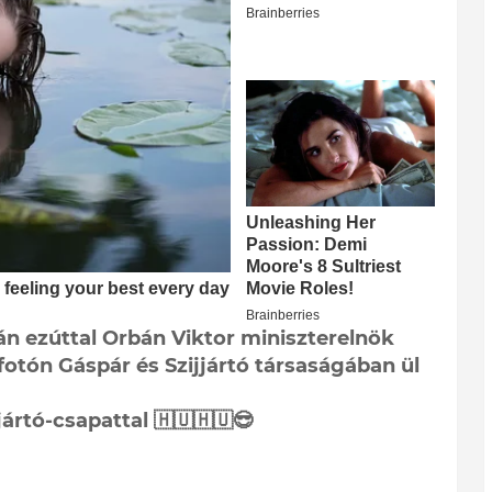
án ezúttal Orbán Viktor miniszterelnök
fotón Gáspár és Szijjártó társaságában ül
jártó-csapattal 🇭🇺🇭🇺😎