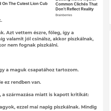
.
k. Azt vettem észre, főleg, így a
g valamit jól csinálsz, akkor piszkálnak,
kor nem fognak piszkálni.
hogy a maguk csapatához tartozom.
de ez rendben van.
, a származása miatt is kapott kritikát:
agyok, ezzel mai napig piszkálnak. Mindig