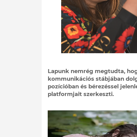
Lapunk nemrég megtudta, hogy
kommunikációs stábjában dolgoz
pozícióban és bérezéssel jelen
platformjait szerkeszti.