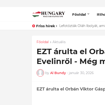
Főoldal
Itth
Friss hírek
ÍGY búcsúzik szerelmétől! Ha
Főoldal
Aktuális
EZT árulta el Or
Evelinről - Még 
by
Al Bundy
-
január 30, 2026
EZT árulta el Orbán Viktor Gás