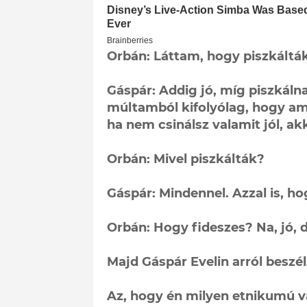
Orbán: Láttam, hogy piszkálták
Gáspár: Addig jó, míg piszkálna
múltamból kifolyólag, hogy amí
ha nem csinálsz valamit jól, ak
Orbán: Mivel piszkálták?
Gáspár: Mindennel. Azzal is, 
Orbán: Hogy fideszes? Na, jó, 
Majd Gáspár Evelin arról beszél
Az, hogy én milyen etnikumú v