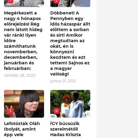
1
2
Megérkezett a
Döbbenet! A
nagy 4 hónapos
Pennyben egy
előrejelzés! Rég
idős házaspár állt
nem látott hideg
előttem a sorban
vár ránk! Ilyen
és sírt! Amikor
időre
megtudtam az
számíthatunk
okát, én is
novemberben,
könnyezni
decemberben,
kezdtem és ezt
januárban és
tettem! Sajnos ez
februárban:
a magyar
valóság!
október 28, 2020
június 01, 2021
3
4
Lefotózták Oláh
ÍGY búcsúzik
Ibolyát, amint
szerelmétől!
épp vele
Hadas Kriszta