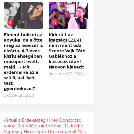
9
10
Elment bulizni az
Kiderült az
anyuka, de előtte
igazság! EZÉRT
még az ivóvizet is
nem ment oda
elzárta. A 3 éves
Szente Vajk Tóth
kisfiú éhségében
Gabiékhoz a
mosóport evett,
kiesésük után!
majd... - Mit
Nagyon kiakadt
érdemelne az a
december 02, 2024
szülő, aki ilyet
tesz
gyermekével?
október 26, 2020
Aktuális
Érdekesség
Hírek
Gondoltad
volna
Élet
Világunk
Történet
Tudtad-e
Segítség
Hírességek
Utcaemberek
Nők