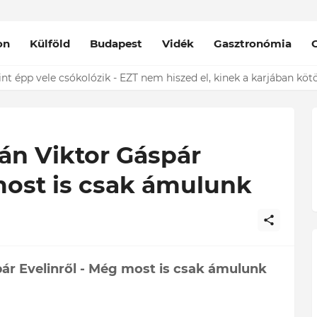
on
Külföld
Budapest
Vidék
Gasztronómia
das Kriszta férje EZT tette közzé
bán Viktor Gáspár
most is csak ámulunk
pár Evelinről - Még most is csak ámulunk