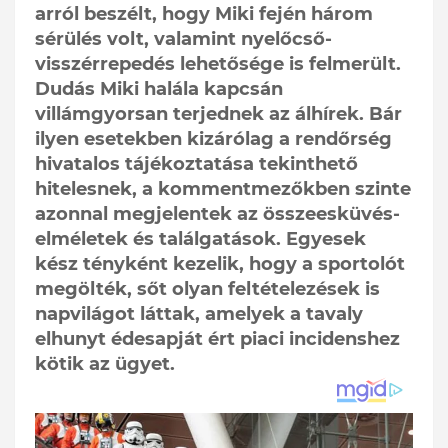
arról beszélt, hogy Miki fején három
sérülés volt, valamint nyelőcső-
visszérrepedés lehetősége is felmerült.
Dudás Miki halála kapcsán
villámgyorsan terjednek az álhírek. Bár
ilyen esetekben kizárólag a rendőrség
hivatalos tájékoztatása tekinthető
hitelesnek, a kommentmezőkben szinte
azonnal megjelentek az összeesküvés-
elméletek és találgatások. Egyesek
kész tényként kezelik, hogy a sportolót
megölték, sőt olyan feltételezések is
napvilágot láttak, amelyek a tavaly
elhunyt édesapját ért piaci incidenshez
kötik az ügyet.