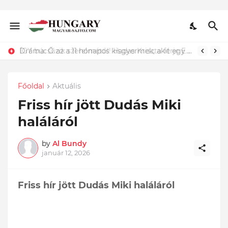
Dráma: Ő az a 11 hónapos kisgyermek, akit egy kukában találtak és csak a szerencsének köszönhető, hogy életben maradt. Döbbenet ami történt:
Főoldal
Aktuális
Friss hír jött Dudás Miki
haláláról
by
Al Bundy
január 12, 2026
Friss hír jött Dudás Miki haláláról