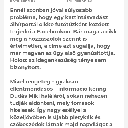
Ennél azonban jóval súlyosabb
probléma, hogy egy kattintásvadász
álhírportál cikke futótűzként kezdett
terjedni a Facebookon. Bár maga a cikk
még a hozzászólók szerint is
értelmetlen, a címe azt sugallja, hogy
már megvan az ügy első gyanúsítottja.
Holott az idegenkezűség ténye sem
bizonyított.
Mivel rengeteg – gyakran
ellentmondásos – információ kering
Dudás Miki haláláról, sokan nehezen
tudják eldönteni, mely források
hitelesek. Így nagy eséllyel a
közeljövőben is újabb pletykák és
szóbeszédek látnak majd napvilágot a