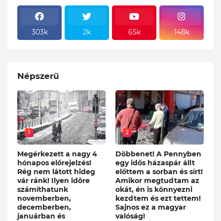
303k
2k
65k
148k
Népszerű
1
2
Megérkezett a nagy 4
Döbbenet! A Pennyben
hónapos előrejelzés!
egy idős házaspár állt
Rég nem látott hideg
előttem a sorban és sírt!
vár ránk! Ilyen időre
Amikor megtudtam az
számíthatunk
okát, én is könnyezni
novemberben,
kezdtem és ezt tettem!
decemberben,
Sajnos ez a magyar
januárban és
valóság!