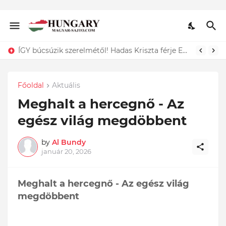
Dráma: Ő az a 11 hónapos kisgyermek, akit egy kukában találtak és csak a szerencsének köszönhető, hogy életben maradt. Döbbenet ami történt:
Főoldal
Aktuális
Meghalt a hercegnő - Az
egész világ megdöbbent
by
Al Bundy
január 20, 2026
Meghalt a hercegnő - Az egész világ
megdöbbent