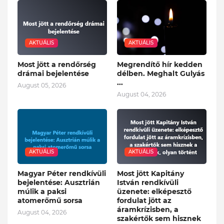
AKTUÁLIS
AKTUÁLIS
Most jött a rendőrség
Megrendítő hír kedden
drámai bejelentése
délben. Meghalt Gulyás
...
August 05, 2026
August 04, 2026
AKTUÁLIS
AKTUÁLIS
Magyar Péter rendkívüli
Most jött Kapitány
bejelentése: Ausztrián
István rendkívüli
múlik a paksi
üzenete: elképesztő
atomerőmű sorsa
fordulat jött az
áramkrízisben, a
August 04, 2026
szakértők sem hisznek