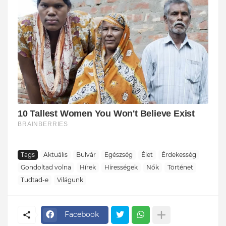
Tags
Aktuális
Bulvár
Egészség
Élet
Érdekesség
Gondoltad volna
Hírek
Hírességek
Nők
Történet
Tudtad-e
Világunk
Facebook