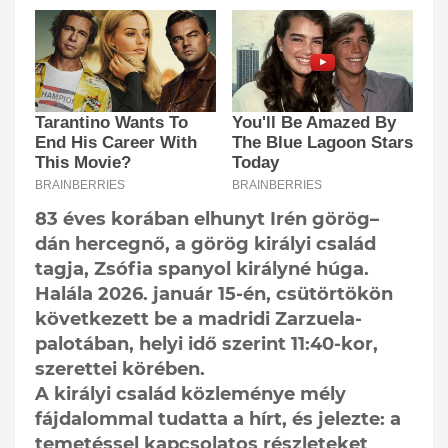
83 éves korában elhunyt Irén görög–
dán hercegnő, a görög királyi család
tagja, Zsófia spanyol királyné húga.
Halála 2026. január 15-én, csütörtökön
következett be a madridi Zarzuela-
palotában, helyi idő szerint 11:40-kor,
szerettei körében.
A királyi család közleménye mély
fájdalommal tudatta a hírt, és jelezte: a
temetéssel kapcsolatos részleteket