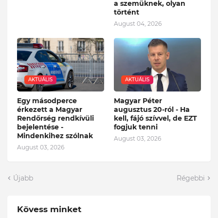
a szemüknek, olyan
történt
August 04, 2026
AKTUÁLIS
AKTUÁLIS
Egy másodperce
Magyar Péter
érkezett a Magyar
augusztus 20-ról - Ha
Rendőrség rendkívüli
kell, fájó szívvel, de EZT
bejelentése -
fogjuk tenni
Mindenkihez szólnak
August 03, 2026
August 03, 2026
Újabb
Régebbi
Kövess minket