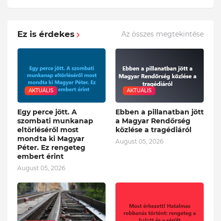
Ez is érdekes
Az összes megtekintése
AKTUÁLIS
AKTUÁLIS
Egy perce jött. A
Ebben a pillanatban jött
szombati munkanap
a Magyar Rendőrség
eltörléséről most
közlése a tragédiáról
mondta ki Magyar
August 05, 2026
Péter. Ez rengeteg
embert érint
August 05, 2026