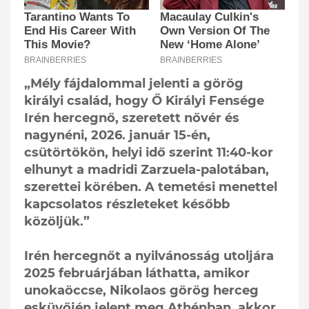
„Mély fájdalommal jelenti a görög
királyi család, hogy Ő Királyi Fensége
Irén hercegnő, szeretett nővér és
nagynéni, 2026. január 15-én,
csütörtökön, helyi idő szerint 11:40-kor
elhunyt a madridi Zarzuela-palotában,
szerettei körében. A temetési menettel
kapcsolatos részleteket később
közöljük.”
Irén hercegnőt a nyilvánosság utoljára
2025 februárjában láthatta, amikor
unokaöccse, Nikolaos görög herceg
esküvőjén jelent meg Athénban, akkor