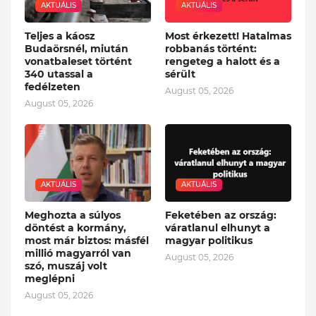
AKTUÁLIS
AKTUÁLIS
Teljes a káosz
Most érkezett! Hatalmas
Budaörsnél, miután
robbanás történt:
vonatbaleset történt
rengeteg a halott és a
340 utassal a
sérült
fedélzeten
August 05, 2026
August 05, 2026
AKTUÁLIS
AKTUÁLIS
Meghozta a súlyos
Feketében az ország:
döntést a kormány,
váratlanul elhunyt a
most már biztos: másfél
magyar politikus
millió magyarról van
August 05, 2026
szó, muszáj volt
meglépni
August 05, 2026