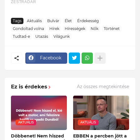
Tags
Aktuális
Bulvár
Élet
Érdekesség
Gondoltad volna
Hírek
Hírességek
Nők
Történet
Tudtad-e
Utazás
Világunk
Facebook
Ez is érdekes
Az összes megtekintése
AKTUÁLIS
AKTUÁLIS
Döbbenet! Nem hiszed
EBBEN a percben jött a