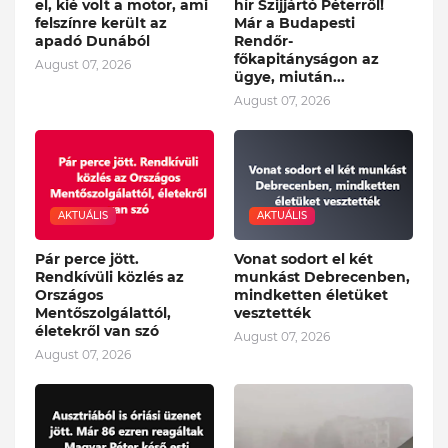
el, kié volt a motor, ami
hír Szijjártó Péterről!
felszínre került az
Már a Budapesti
apadó Dunából
Rendőr-
főkapitányságon az
August 07, 2026
ügye, miután...
August 07, 2026
AKTUÁLIS
AKTUÁLIS
Pár perce jött.
Vonat sodort el két
Rendkívüli közlés az
munkást Debrecenben,
Országos
mindketten életüket
Mentőszolgálattól,
vesztették
életekről van szó
August 07, 2026
August 07, 2026