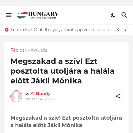
Lefotózták Oláh Ibolyát, amint épp vele csókolózik - EZT nem hiszed el, kinek a karjában kötött ki...ÍME
Főoldal
Aktuális
Megszakad a szív! Ezt
posztolta utoljára a halála
előtt Jákli Mónika
by
Al Bundy
január 24, 2026
Megszakad a szív! Ezt posztolta utoljára
a halála előtt Jákli Mónika