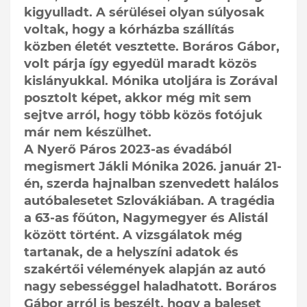
kigyulladt. A sérülései olyan súlyosak
voltak, hogy a kórházba szállítás
közben életét vesztette. Boráros Gábor,
volt párja így egyedül maradt közös
kislányukkal. Mónika utoljára is Zorával
posztolt képet, akkor még mit sem
sejtve arról, hogy több közös fotójuk
már nem készülhet.
A Nyerő Páros 2023-as évadából
megismert Jákli Mónika 2026. január 21-
én, szerda hajnalban szenvedett halálos
autóbalesetet Szlovákiában. A tragédia
a 63-as főúton, Nagymegyer és Alistál
között történt. A vizsgálatok még
tartanak, de a helyszíni adatok és
szakértői vélemények alapján az autó
nagy sebességgel haladhatott. Boráros
Gábor arról is beszélt, hogy a baleset