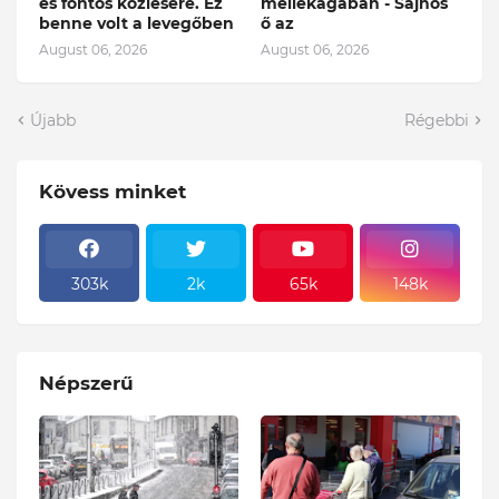
és fontos közlésére. Ez
mellékágában - Sajnos
benne volt a levegőben
ő az
August 06, 2026
August 06, 2026
Újabb
Régebbi
Kövess minket
303k
2k
65k
148k
Népszerű