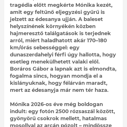
tragédia előtt megkérte Mónika kezét,
amit egy feltűnő eljegyzési gyűrű is
jelzett az édesanya ujján. A baleset
helyszínének környékén közben
hajmeresztő találgatások is terjednek
arról, miért haladhatott akár 170–180
km/órás sebességgel: egy
dunaszerdahelyi férfi úgy hallotta, hogy
esetleg menekülhetett valaki elől.
Boráros Gábor a lapnak azt is elmondta,
fogalma sincs, hogyan mondja el a
kislányuknak, hogy félárván maradt,
mert az édesanyja már nem tér haza.
Mónika 2026-os éve még boldogan
indult: egy fotón 2500 rózsaszál között,
gyönyörű csokrok mellett, hatalmas
mosollyal az arcán pózolt – mindössze