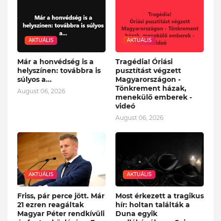
AKTUÁLIS
AKTUÁLIS
Már a honvédség is a
Tragédia! Óriási
helyszínen: továbbra is
pusztítást végzett
súlyos a...
Magyarországon -
Tönkrement házak,
August 06, 2026
menekülő emberek -
videó
August 06, 2026
AKTUÁLIS
AKTUÁLIS
Friss, pár perce jött. Már
Most érkezett a tragikus
21 ezren reagáltak
hír: holtan találták a
Magyar Péter rendkívüli
Duna egyik