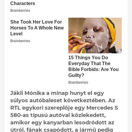
Jákli Mónika a minap hunyt el egy
súlyos autóbaleset következtében. Az
RTL egykori szereplője egy Mercedes S
580-as típusú autóval közlekedett,
amikor egy kanyarban lesodródott az
útról, fának csapódott, a jármű pedig