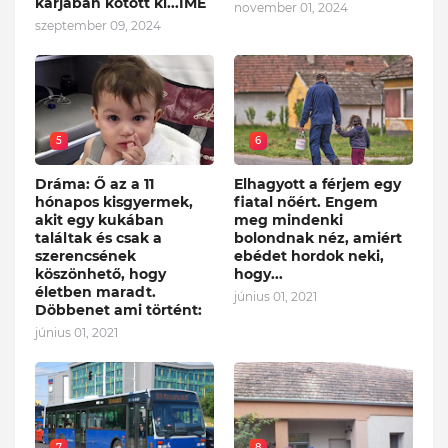
karjában kötött ki...ÍME
november 01, 2024
szeptember 09, 2024
5
6
Dráma: Ő az a 11
Elhagyott a férjem egy
hónapos kisgyermek,
fiatal nőért. Engem
akit egy kukában
meg mindenki
találtak és csak a
bolondnak néz, amiért
szerencsének
ebédet hordok neki,
köszönhető, hogy
hogy...
életben maradt.
június 01, 2021
Döbbenet ami történt:
június 01, 2021
7
8