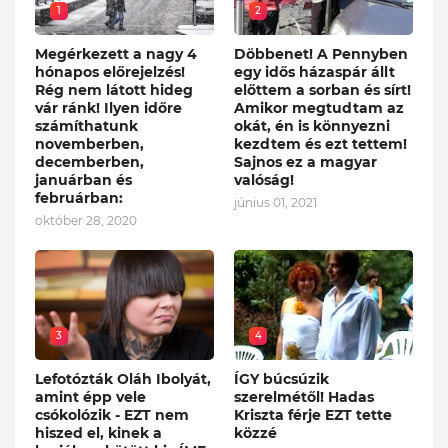
1
2
Megérkezett a nagy 4
Döbbenet! A Pennyben
hónapos előrejelzés!
egy idős házaspár állt
Rég nem látott hideg
előttem a sorban és sírt!
vár ránk! Ilyen időre
Amikor megtudtam az
számíthatunk
okát, én is könnyezni
novemberben,
kezdtem és ezt tettem!
decemberben,
Sajnos ez a magyar
januárban és
valóság!
februárban:
június 01, 2021
október 28, 2020
3
4
Lefotózták Oláh Ibolyát,
ÍGY búcsúzik
amint épp vele
szerelmétől! Hadas
csókolózik - EZT nem
Kriszta férje EZT tette
hiszed el, kinek a
közzé