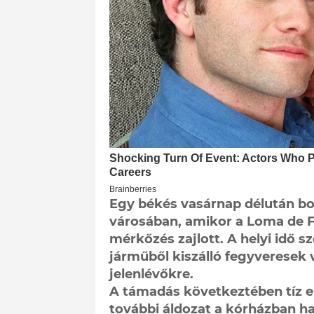
Egy békés vasárnap délután bo
városában, amikor a Loma de F
mérkőzés zajlott. A helyi idő s
járműből kiszálló fegyveresek v
jelenlévőkre.
A támadás következtében tíz e
további áldozat a kórházban hal