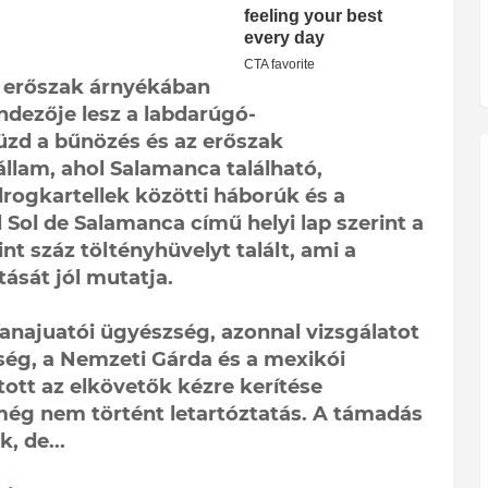
s erőszak árnyékában
ndezője lesz a labdarúgó-
üzd a bűnözés és az erőszak
llam, ahol Salamanca található,
drogkartellek közötti háborúk és a
 Sol de Salamanca című helyi lap szerint a
t száz töltényhüvelyt talált, ami a
tását jól mutatja.
anajuatói ügyészség, azonnal vizsgálatot
ség, a Nemzeti Gárda és a mexikói
ott az elkövetők kézre kerítése
még nem történt letartóztatás. A támadás
, de...