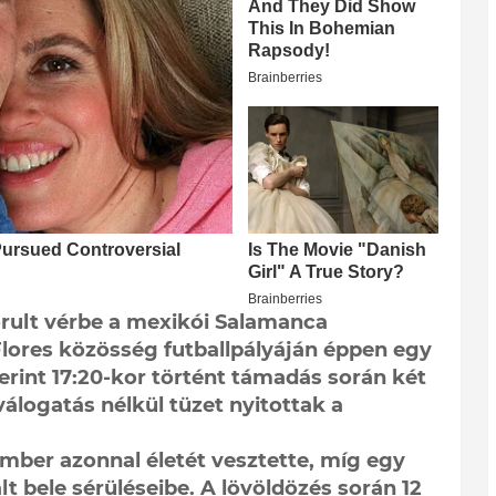
rult vérbe a mexikói Salamanca
lores közösség futballpályáján éppen egy
zerint 17:20-kor történt támadás során két
álogatás nélkül tüzet nyitottak a
mber azonnal életét vesztette, míg egy
t bele sérüléseibe. A lövöldözés során 12