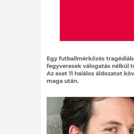
Egy futballmérkőzés tragédiáb
fegyveresek válogatás nélkül t
Az eset 11 halálos áldozatot kö
maga után.