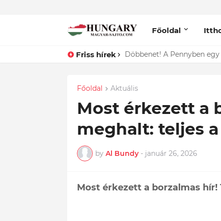
Főoldal
Itth
Friss hírek
Lefotózták Oláh Ibolyát, ami
Főoldal
Aktuális
Most érkezett a 
meghalt: teljes 
by
Al Bundy
-
január 26, 2026
Most érkezett a borzalmas hír!