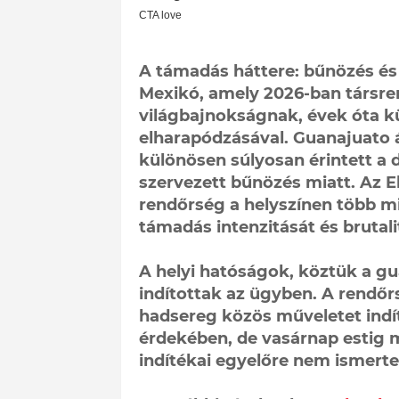
A támadás háttere: bűnözés é
Mexikó, amely 2026-ban társre
világbajnokságnak, évek óta k
elharapódzásával. Guanajuato á
különösen súlyosan érintett a 
szervezett bűnözés miatt. Az El
rendőrség a helyszínen több min
támadás intenzitását és brutali
A helyi hatóságok, köztük a gu
indítottak az ügyben. A rendőr
hadsereg közös műveletet indít
érdekében, de vasárnap estig 
indítékai egyelőre nem ismertek