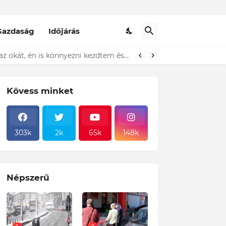
Gazdaság
Időjárás
t ki...ÍME
Kövess minket
303k
2k
65k
148k
Népszerű