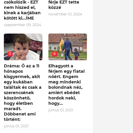
csókolózik - EZT
férje EZT tette
nem hiszed el,
közzé
kinek a karjában
november 01, 2024
kötött ki...ÍME
szeptember 09, 2024
5
6
Dráma: Ő az a 11
Elhagyott a
hónapos
férjem egy fiatal
kisgyermek, akit
nőért. Engem
egy kukában
meg mindenki
találtak és csak a
bolondnak néz,
szerencsének
amiért ebédet
köszönhető,
hordok neki,
hogy életben
hogy...
maradt.
június 01, 2021
Döbbenet ami
történt:
június 01, 2021