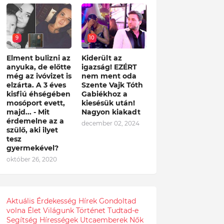
9
10
Elment bulizni az
Kiderült az
anyuka, de előtte
igazság! EZÉRT
még az ivóvizet is
nem ment oda
elzárta. A 3 éves
Szente Vajk Tóth
kisfiú éhségében
Gabiékhoz a
mosóport evett,
kiesésük után!
majd... - Mit
Nagyon kiakadt
érdemelne az a
december 02, 2024
szülő, aki ilyet
tesz
gyermekével?
október 26, 2020
Aktuális
Érdekesség
Hírek
Gondoltad
volna
Élet
Világunk
Történet
Tudtad-e
Segítség
Hírességek
Utcaemberek
Nők