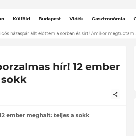
on
Külföld
Budapest
Vidék
Gasztronómia
nt épp vele csókolózik - EZT nem hiszed el, kinek a karjában kötöt
borzalmas hír! 12 ember
a sokk
 12 ember meghalt: teljes a sokk