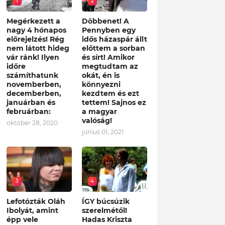
1
2
Megérkezett a
Döbbenet! A
nagy 4 hónapos
Pennyben egy
előrejelzés! Rég
idős házaspár állt
nem látott hideg
előttem a sorban
vár ránk! Ilyen
és sírt! Amikor
időre
megtudtam az
számíthatunk
okát, én is
novemberben,
könnyezni
decemberben,
kezdtem és ezt
januárban és
tettem! Sajnos ez
februárban:
a magyar
valóság!
október 28, 2020
június 01, 2021
3
4
Lefotózták Oláh
ÍGY búcsúzik
Ibolyát, amint
szerelmétől!
épp vele
Hadas Kriszta