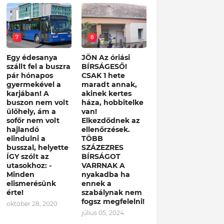
7
8
Egy édesanya
JÖN Az óriási
szállt fel a buszra
BÍRSÁGESŐ!
pár hónapos
CSAK 1 hete
gyermekével a
maradt annak,
karjában! A
akinek kertes
buszon nem volt
háza, hobbitelke
ülőhely, ám a
van!
sofőr nem volt
Elkezdődnek az
hajlandó
ellenőrzések.
elindulni a
TÖBB
busszal, helyette
SZÁZEZRES
ÍGY szólt az
BÍRSÁGOT
utasokhoz: -
VARRNAK A
Minden
nyakadba ha
elismerésünk
ennek a
érte!
szabálynak nem
fogsz megfelelni!
október 28, 2020
július 05, 2024