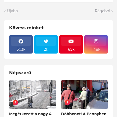
Újabb
Régebbi
Kövess minket
303k
2k
65k
148k
Népszerű
1
2
Megérkezett a nagy 4
Döbbenet! A Pennyben