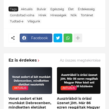
Tags
Aktuális
Bulvár
Egészség
Élet
Érdekesség
Gondoltad volna
Hírek
Hírességek
Nők
Történet
Tudtad-e
Világunk
Facebook
Ez is érdekes
Az összes megtekintése
AKTUÁLIS
AKTUÁLIS
Vonat sodort el két
Ausztriából is óriási
munkást Debrecenben,
üzenet jött. Már 86
mindketten életüket
ezren reagáltak Magyar