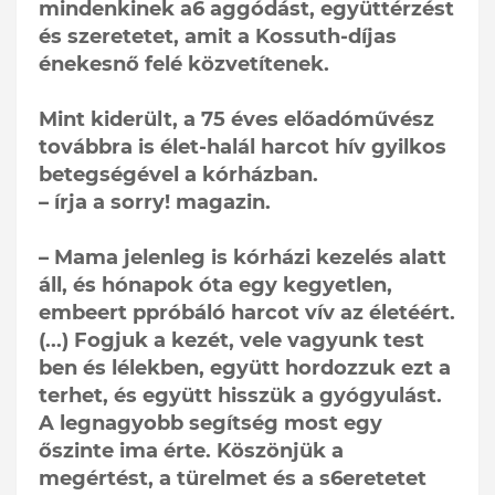
mindenkinek a6 aggódást, együttérzést
és szeretetet, amit a Kossuth-díjas
énekesnő felé közvetítenek.
Mint kiderült, a 75 éves előadóművész
továbbra is élet-halál harcot hív gyilkos
betegségével a kórházban.
– írja a sorry! magazin.
– Mama jelenleg is kórházi kezelés alatt
áll, és hónapok óta egy kegyetlen,
embeert ppróbáló harcot vív az életéért.
(...) Fogjuk a kezét, vele vagyunk test
ben és lélekben, együtt hordozzuk ezt a
terhet, és együtt hisszük a gyógyulást.
A legnagyobb segítség most egy
őszinte ima érte. Köszönjük a
megértést, a türelmet és a s6eretetet