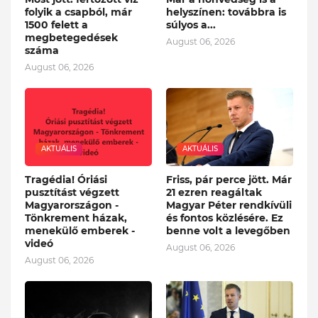
folyik a csapból, már
helyszínen: továbbra is
1500 felett a
súlyos a...
megbetegedések
August 06, 2026
száma
August 06, 2026
AKTUÁLIS
AKTUÁLIS
Tragédia! Óriási
Friss, pár perce jött. Már
pusztítást végzett
21 ezren reagáltak
Magyarországon -
Magyar Péter rendkívüli
Tönkrement házak,
és fontos közlésére. Ez
menekülő emberek -
benne volt a levegőben
videó
August 06, 2026
August 06, 2026