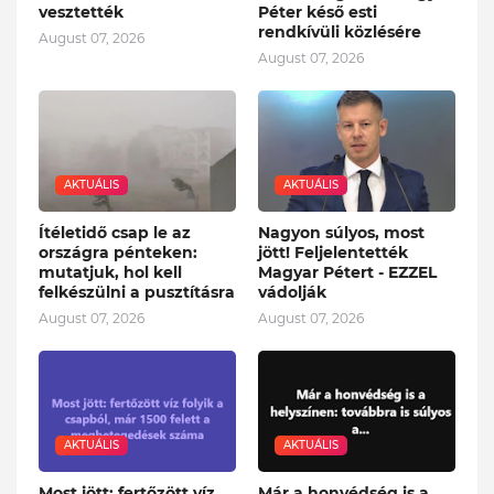
vesztették
Péter késő esti
rendkívüli közlésére
August 07, 2026
August 07, 2026
AKTUÁLIS
AKTUÁLIS
Ítéletidő csap le az
Nagyon súlyos, most
országra pénteken:
jött! Feljelentették
mutatjuk, hol kell
Magyar Pétert - EZZEL
felkészülni a pusztításra
vádolják
August 07, 2026
August 07, 2026
AKTUÁLIS
AKTUÁLIS
Most jött: fertőzött víz
Már a honvédség is a