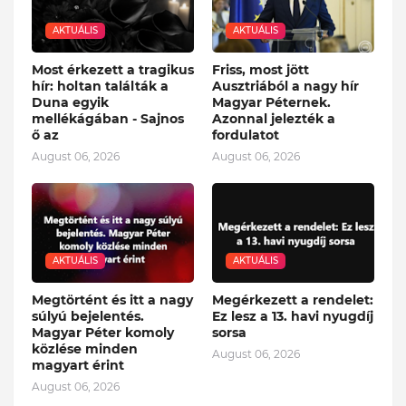
AKTUÁLIS
AKTUÁLIS
Most érkezett a tragikus
Friss, most jött
hír: holtan találták a
Ausztriából a nagy hír
Duna egyik
Magyar Péternek.
mellékágában - Sajnos
Azonnal jelezték a
ő az
fordulatot
August 06, 2026
August 06, 2026
AKTUÁLIS
AKTUÁLIS
Megtörtént és itt a nagy
Megérkezett a rendelet:
súlyú bejelentés.
Ez lesz a 13. havi nyugdíj
Magyar Péter komoly
sorsa
közlése minden
August 06, 2026
magyart érint
August 06, 2026