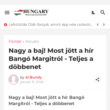
Lefotózták Oláh Ibolyát, amint épp vele csókolózik - EZT nem hiszed el, kinek a karjában kötött ki...ÍME
Főoldal
Aktuális
Nagy a baj! Most jött a hír
Bangó Margitról - Teljes a
döbbenet
by
Al Bundy
január 31, 2026
Nagy a baj! Most jött a hír Bangó
Margitról - Teljes a döbbenet