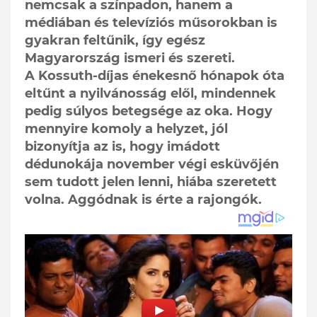
nemcsak a színpadon, hanem a
médiában és televíziós műsorokban is
gyakran feltűnik, így egész
Magyarország ismeri és szereti.
A Kossuth-díjas énekesnő hónapok óta
eltűnt a nyilvánosság elől, mindennek
pedig súlyos betegsége az oka. Hogy
mennyire komoly a helyzet, jól
bizonyítja az is, hogy imádott
dédunokája november végi esküvőjén
sem tudott jelen lenni, hiába szeretett
volna. Aggódnak is érte a rajongók.