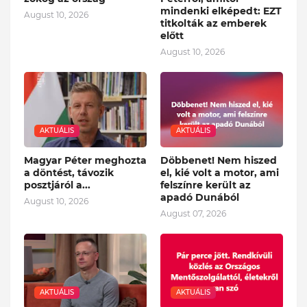
mindenki elképedt: EZT
August 10, 2026
titkolták az emberek
előtt
August 10, 2026
AKTUÁLIS
AKTUÁLIS
Magyar Péter meghozta
Döbbenet! Nem hiszed
a döntést, távozik
el, kié volt a motor, ami
posztjáról a...
felszínre került az
apadó Dunából
August 10, 2026
August 07, 2026
AKTUÁLIS
AKTUÁLIS