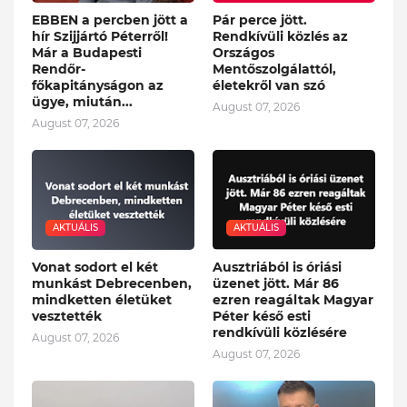
EBBEN a percben jött a
Pár perce jött.
hír Szijjártó Péterről!
Rendkívüli közlés az
Már a Budapesti
Országos
Rendőr-
Mentőszolgálattól,
főkapitányságon az
életekről van szó
ügye, miután...
August 07, 2026
August 07, 2026
AKTUÁLIS
AKTUÁLIS
Vonat sodort el két
Ausztriából is óriási
munkást Debrecenben,
üzenet jött. Már 86
mindketten életüket
ezren reagáltak Magyar
vesztették
Péter késő esti
rendkívüli közlésére
August 07, 2026
August 07, 2026