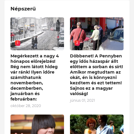
Népszerű
1
2
Megérkezett a nagy 4
Döbbenet! A Pennyben
hónapos előrejelzés!
egy idős házaspár állt
Rég nem látott hideg
előttem a sorban és sírt!
vár ránk! Ilyen időre
Amikor megtudtam az
számíthatunk
okát, én is könnyezni
novemberben,
kezdtem és ezt tettem!
decemberben,
Sajnos ez a magyar
januárban és
valóság!
februárban:
június 01, 2021
október 28, 2020