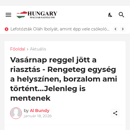
ÍGY búcsúzik szerelmétől! Hadas Kriszta férje EZT tette közzé
Főoldal
Aktuális
Vasárnap reggel jött a
riasztás - Rengeteg egység
a helyszínen, borzalom ami
történt...Jelenleg is
mentenek
by
Al Bundy
január 18, 2026