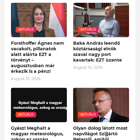
AKTUÁLIS
AKTUÁLIS
Forsthoffer Ágnes nem
Baka András leendő
vacakolt, pillanatok
köztársasági elnök
alatt aláírta EZT a
szavai nagy port
törvényt –
kavartak: EZT üzente
augusztusban már
August 10, 2026
érkezik is a pénz!
August 10, 2026
AKTUÁLIS
AKTUÁLIS
Gyász! Meghalt a
Olyan dolog látott most
magyar meteorológus,
napvilágot Szijjártó
zokog az ország
Péterről, amitől