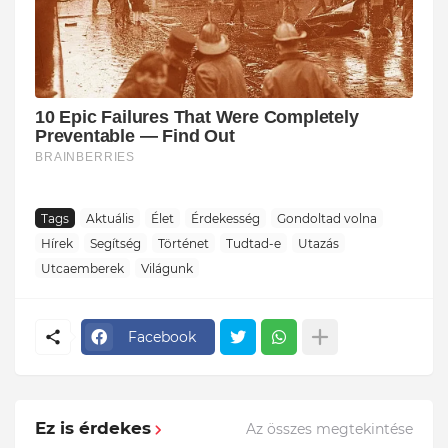
Tags
Aktuális
Élet
Érdekesség
Gondoltad volna
Hírek
Segítség
Történet
Tudtad-e
Utazás
Utcaemberek
Világunk
Facebook
Ez is érdekes
Az összes megtekintése