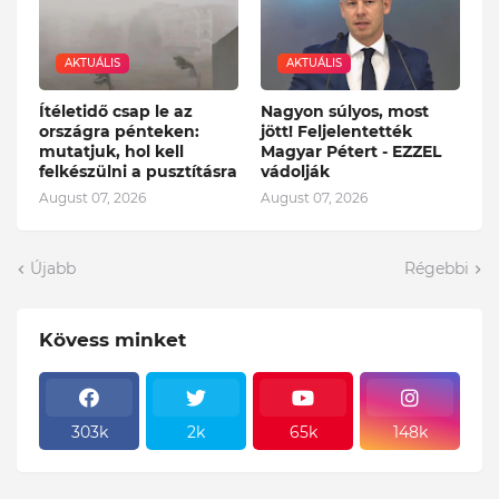
AKTUÁLIS
AKTUÁLIS
Ítéletidő csap le az
Nagyon súlyos, most
országra pénteken:
jött! Feljelentették
mutatjuk, hol kell
Magyar Pétert - EZZEL
felkészülni a pusztításra
vádolják
August 07, 2026
August 07, 2026
Újabb
Régebbi
Kövess minket
303k
2k
65k
148k