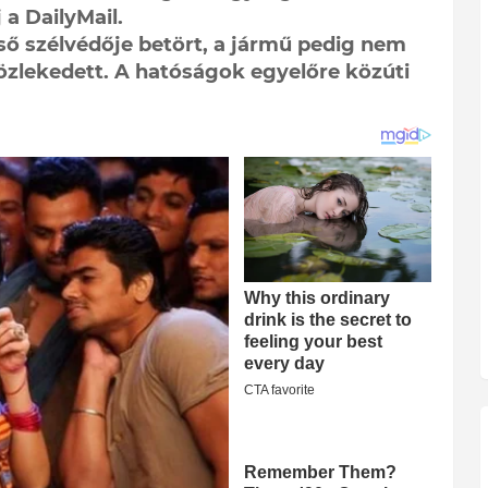
 a DailyMail.
ső szélvédője betört, a jármű pedig nem
özlekedett. A hatóságok egyelőre közúti