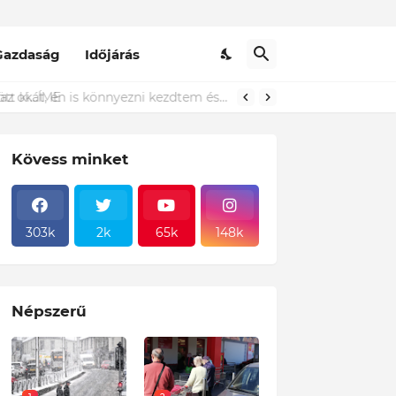
Gazdaság
Időjárás
t ki...ÍME
Kövess minket
303k
2k
65k
148k
Népszerű