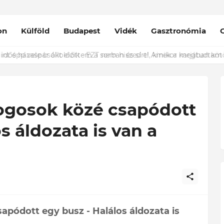
on
Külföld
Budapest
Vidék
Gasztronómia
nt épp vele csókolózik - EZT nem hiszed el, kinek a karjában kötöt
logosok közé csapódott
s áldozata is van a
apódott egy busz - Halálos áldozata is