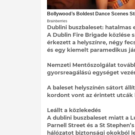
Dublini buszbaleset: hatalmas 
A Dublin Fire Brigade közlése 
érkezett a helyszínre, négy fe
és egy kiemelt paramedikus já
Nemzeti Mentőszolgálat továb
gyorsreagálású egységet vezén
A baleset helyszínén sátort állí
kordont vont az érintett utcák 
Leállt a közlekedés
A dublini buszbaleset miatt a L
Parnell Street és a St Stephen
hálózatot biztonsági okokból l