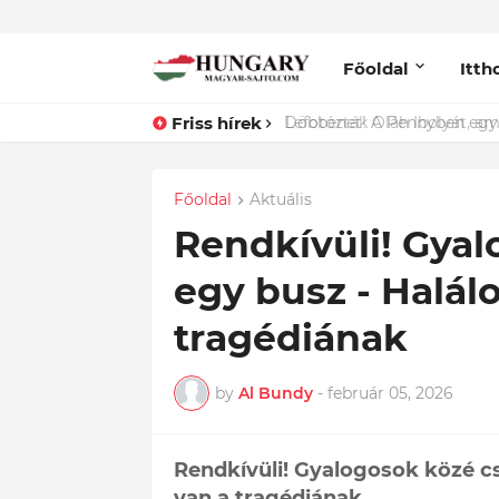
Főoldal
Itth
Friss hírek
Lefotózták Oláh Ibolyát, ami
Főoldal
Aktuális
Rendkívüli! Gya
egy busz - Halálo
tragédiának
by
Al Bundy
-
február 05, 2026
Rendkívüli! Gyalogosok közé cs
van a tragédiának