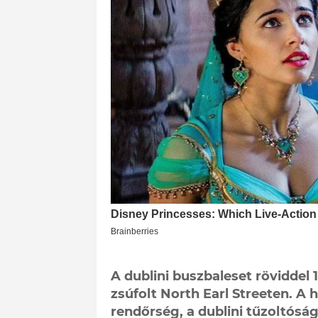
A dublini buszbaleset röviddel
zsúfolt North Earl Streeten. A h
rendőrség, a dublini tűzoltósá