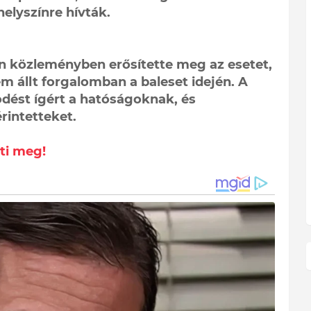
helyszínre hívták.
n közleményben erősítette meg az esetet,
 állt forgalomban a baleset idején. A
ödést ígért a hatóságoknak, és
rintetteket.
ti meg!