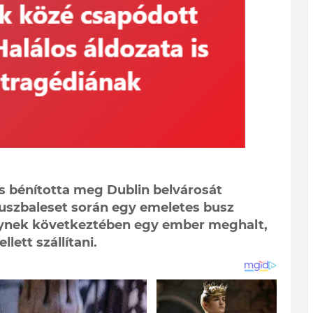
s bénította meg Dublin belvárosát
 buszbaleset során egy emeletes busz
lynek következtében egy ember meghalt,
lett szállítani.