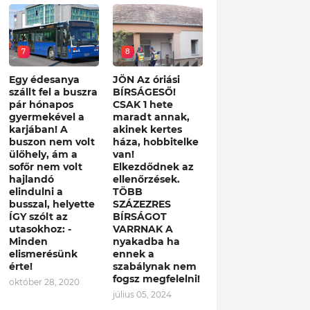
7
8
Egy édesanya
JÖN Az óriási
szállt fel a buszra
BÍRSÁGESŐ!
pár hónapos
CSAK 1 hete
gyermekével a
maradt annak,
karjában! A
akinek kertes
buszon nem volt
háza, hobbitelke
ülőhely, ám a
van!
sofőr nem volt
Elkezdődnek az
hajlandó
ellenőrzések.
elindulni a
TÖBB
busszal, helyette
SZÁZEZRES
ÍGY szólt az
BÍRSÁGOT
utasokhoz: -
VARRNAK A
Minden
nyakadba ha
elismerésünk
ennek a
érte!
szabálynak nem
fogsz megfelelni!
október 28, 2020
július 05, 2024