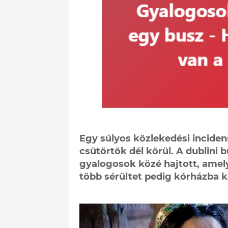
Egy súlyos közlekedési inciden
csütörtök dél körül. A dublini
gyalogosok közé hajtott, ame
több sérültet pedig kórházba kel