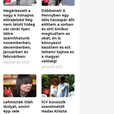
1
2
Megérkezett a
Döbbenet! A
nagy 4 hónapos
Pennyben egy
előrejelzés! Rég
idős házaspár állt
nem látott hideg
előttem a sorban
vár ránk! Ilyen
és sírt! Amikor
időre
megtudtam az
számíthatunk
okát, én is
novemberben,
könnyezni
decemberben,
kezdtem és ezt
januárban és
tettem! Sajnos ez
februárban:
a magyar
valóság!
október 28, 2020
június 01, 2021
3
4
Lefotózták Oláh
ÍGY búcsúzik
Ibolyát, amint
szerelmétől!
épp vele
Hadas Kriszta