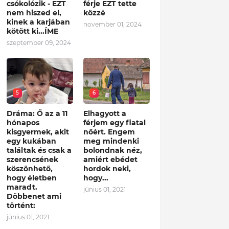
csókolózik - EZT
férje EZT tette
nem hiszed el,
közzé
kinek a karjában
november 01, 2024
kötött ki...ÍME
szeptember 09, 2024
5
6
Dráma: Ő az a 11
Elhagyott a
hónapos
férjem egy fiatal
kisgyermek, akit
nőért. Engem
egy kukában
meg mindenki
találtak és csak a
bolondnak néz,
szerencsének
amiért ebédet
köszönhető,
hordok neki,
hogy életben
hogy...
maradt.
június 01, 2021
Döbbenet ami
történt:
június 01, 2021