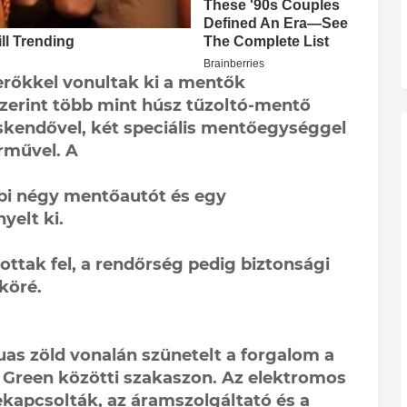
erőkkel vonultak ki a mentők
szerint több mint húsz tűzoltó-mentő
cskendővel, két speciális mentőegységgel
rművel. A
bi négy mentőautót és egy
yelt ki.
tottak fel, a rendőrség pedig biztonsági
köré.
uas zöld vonalán szünetelt a forgalom a
’s Green közötti szakaszon. Az elektromos
ekapcsolták, az áramszolgáltató és a