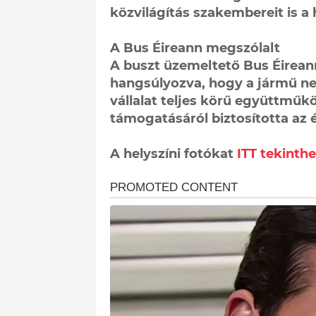
közvilágítás szakembereit is a 
A Bus Éireann megszólalt
A buszt üzemeltető Bus Éirean
hangsúlyozva, hogy a jármű nem
vállalat teljes körű együttműk
támogatásáról biztosította az é
A helyszíni fotókat
ITT tekinthe