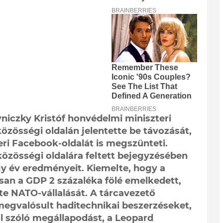
niczky Kristóf honvédelmi miniszteri
özösségi oldalán jelentette be távozását,
eri Facebook-oldalát is megszünteti.
közösségi oldalára feltett bejegyzésében
y év eredményeit. Kiemelte, hogy a
san a GDP 2 százaléka fölé emelkedett,
te NATO-vállalását. A tárcavezető
tt megvalósult haditechnikai beszerzéseket,
l szóló megállapodást, a Leopard