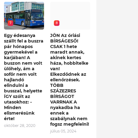
7
8
Egy édesanya
JÖN Az óriási
szállt fel a buszra
BÍRSÁGESŐ!
pár hónapos
CSAK 1 hete
gyermekével a
maradt annak,
karjában! A
akinek kertes
buszon nem volt
háza, hobbitelke
ülőhely, ám a
van!
sofőr nem volt
Elkezdődnek az
hajlandó
ellenőrzések.
elindulni a
TÖBB
busszal, helyette
SZÁZEZRES
ÍGY szólt az
BÍRSÁGOT
utasokhoz: -
VARRNAK A
Minden
nyakadba ha
elismerésünk
ennek a
érte!
szabálynak nem
fogsz megfelelni!
október 28, 2020
július 05, 2024