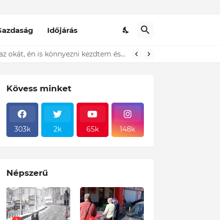
Gazdaság
Időjárás
Döbbenet! A Pennyben egy idős házaspár állt előttem a sorban és sírt! Amikor megtudtam az okát, én is könnyezni kezdtem és ezt tettem! Sajnos ez a magyar valóság!
Kövess minket
303k
2k
65k
148k
Népszerű