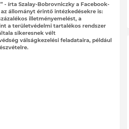
!” - írta Szalay-Bobrovniczky a Facebook-
az állományt érintő intézkedésekre is:
zázalékos illetményemelést, a
nt a területvédelmi tartalékos rendszer
általa sikeresnek vélt
dség válságkezelési feladataira, például
észvételre.