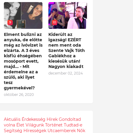
9
10
Elment bulizni az
Kiderült az
anyuka, de előtte
igazság! EZÉRT
még az ivóvizet is
nem ment oda
elzárta. A 3 éves
Szente Vajk Tóth
kisfiú éhségében
Gabiékhoz a
mosóport evett,
kiesésük után!
majd... - Mit
Nagyon kiakadt
érdemelne az a
december 02, 2024
szülő, aki ilyet
tesz
gyermekével?
október 26, 2020
Aktuális
Érdekesség
Hírek
Gondoltad
volna
Élet
Világunk
Történet
Tudtad-e
Segítség
Hírességek
Utcaemberek
Nők