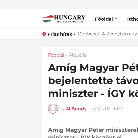
Főoldal
Itth
Friss hírek
Főoldal
Aktuális
Amíg Magyar Péte
bejelentette táv
miniszter - ÍGY k
by
Al Bundy
-
május 09, 2026
Amíg Magyar Péter minisztereln
miniszter - ÍGY köszönt el