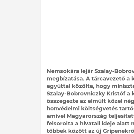
Nemsokára lejár Szalay-Bobrov
megbízatása. A tárcavezető a k
egyúttal közölte, hogy miniszt
Szalay-Bobrovniczky Kristóf a 
összegezte az elmúlt közel nég
honvédelmi költségvetés tartó
amivel Magyarország teljesítet
felsorolta a hivatali ideje ala
többek között az új Gripenekrő