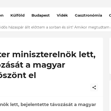
on
Külföld
Budapest
Vidék
Gasztronómia
r miniszterelnök lett,
ozását a magyar
öszönt el
ök lett, bejelentette távozását a magyar