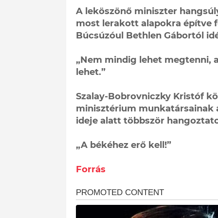
A leköszönő miniszter hangsúl
most lerakott alapokra építve 
Búcsúzóul Bethlen Gábortól idé
„Nem mindig lehet megtenni, am
lehet.”
Szalay-Bobrovniczky Kristóf k
minisztérium munkatársainak a 
ideje alatt többször hangoztato
„A békéhez erő kell!”
Forrás