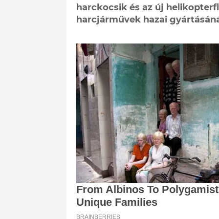
harckocsik és az új helikopterf
harcjárművek hazai gyártásának