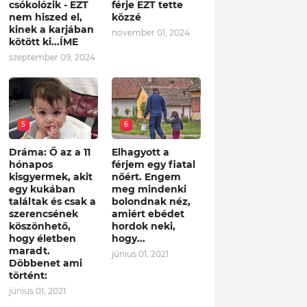
csókolózik - EZT
férje EZT tette
nem hiszed el,
közzé
kinek a karjában
november 01, 2024
kötött ki...ÍME
szeptember 09, 2024
5
6
Dráma: Ő az a 11
Elhagyott a
hónapos
férjem egy fiatal
kisgyermek, akit
nőért. Engem
egy kukában
meg mindenki
találtak és csak a
bolondnak néz,
szerencsének
amiért ebédet
köszönhető,
hordok neki,
hogy életben
hogy...
maradt.
június 01, 2021
Döbbenet ami
történt:
június 01, 2021