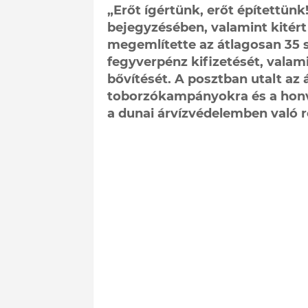
„Erőt ígértünk, erőt építettünk
bejegyzésében, valamint kitért 
megemlítette az átlagosan 35 s
fegyverpénz kifizetését, valami
bővítését. A posztban utalt az 
toborzókampányokra és a honvé
a dunai árvízvédelemben való r