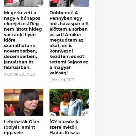
1
2
Megérkezett a
Döbbenet! A
nagy 4 hónapos
Pennyben egy
előrejelzés! Rég
idős házaspár állt
nem látott hideg
előttem a sorban
vár ránk! Ilyen
és sírt! Amikor
időre
megtudtam az
számíthatunk
okát, én is
novemberben,
könnyezni
decemberben,
kezdtem és ezt
januárban és
tettem! Sajnos ez
februárban:
a magyar
valóság!
október 28, 2020
június 01, 2021
3
4
Lefotózták Oláh
ÍGY búcsúzik
Ibolyát, amint
szerelmétől!
épp vele
Hadas Kriszta