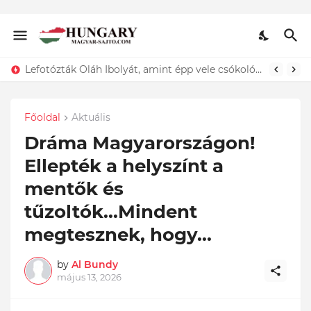
Lefotózták Oláh Ibolyát, amint épp vele csókolózik - EZT nem hiszed el, kinek a karjában kötött ki...ÍME
Főoldal
Aktuális
Dráma Magyarországon!
Ellepték a helyszínt a
mentők és
tűzoltók...Mindent
megtesznek, hogy...
by
Al Bundy
május 13, 2026