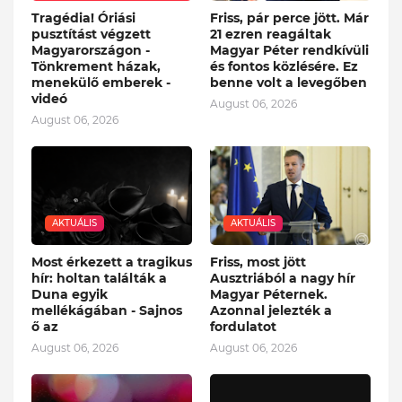
Tragédia! Óriási
Friss, pár perce jött. Már
pusztítást végzett
21 ezren reagáltak
Magyarországon -
Magyar Péter rendkívüli
Tönkrement házak,
és fontos közlésére. Ez
menekülő emberek -
benne volt a levegőben
videó
August 06, 2026
August 06, 2026
AKTUÁLIS
AKTUÁLIS
Most érkezett a tragikus
Friss, most jött
hír: holtan találták a
Ausztriából a nagy hír
Duna egyik
Magyar Péternek.
mellékágában - Sajnos
Azonnal jelezték a
ő az
fordulatot
August 06, 2026
August 06, 2026