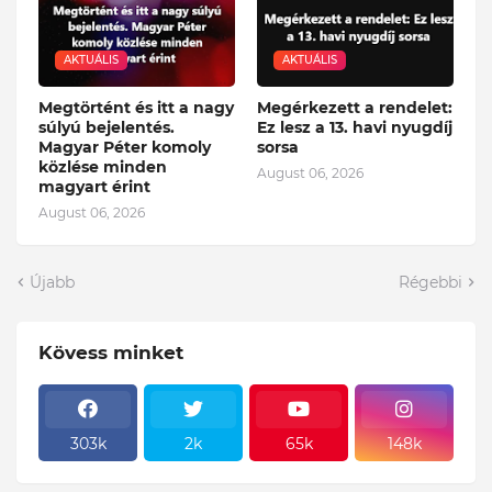
AKTUÁLIS
AKTUÁLIS
Megtörtént és itt a nagy
Megérkezett a rendelet:
súlyú bejelentés.
Ez lesz a 13. havi nyugdíj
Magyar Péter komoly
sorsa
közlése minden
August 06, 2026
magyart érint
August 06, 2026
Újabb
Régebbi
Kövess minket
303k
2k
65k
148k