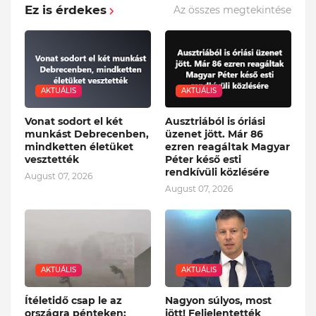
Ez is érdekes
Az összes megtekintése
AKTUÁLIS
AKTUÁLIS
Vonat sodort el két
Ausztriából is óriási
munkást Debrecenben,
üzenet jött. Már 86
mindketten életüket
ezren reagáltak Magyar
vesztették
Péter késő esti
rendkívüli közlésére
August 07, 2026
August 07, 2026
AKTUÁLIS
AKTUÁLIS
Ítéletidő csap le az
Nagyon súlyos, most
országra pénteken:
jött! Feljelentették