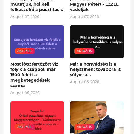
mutatjuk, hol kell
Magyar Pétert - EZZEL
felkészülni a pusztításra
vádolják
August 07, 2026
August 07, 2026
AKTUÁLIS
AKTUÁLIS
Most jött: fertőzött víz
Már a honvédség is a
folyik a csapból, már
helyszínen: továbbra is
1500 felett a
súlyos a...
megbetegedések
August 06, 2026
száma
August 06, 2026
AKTUÁLIS
AKTUÁLIS