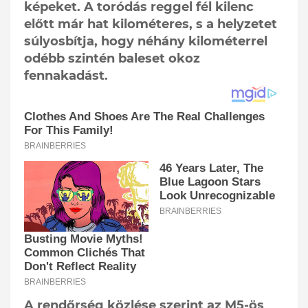
képeket. A toródás reggel fél kilenc
előtt már hat kilométeres, s a helyzetet
súlyosbítja, hogy néhány kilométerrel
odébb szintén baleset okoz
fennakadást.
A rendőrség közlése szerint az M5-ös