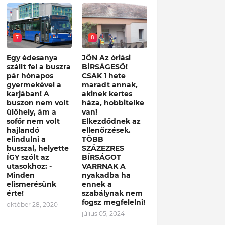
7
8
Egy édesanya
JÖN Az óriási
szállt fel a buszra
BÍRSÁGESŐ!
pár hónapos
CSAK 1 hete
gyermekével a
maradt annak,
karjában! A
akinek kertes
buszon nem volt
háza, hobbitelke
ülőhely, ám a
van!
sofőr nem volt
Elkezdődnek az
hajlandó
ellenőrzések.
elindulni a
TÖBB
busszal, helyette
SZÁZEZRES
ÍGY szólt az
BÍRSÁGOT
utasokhoz: -
VARRNAK A
Minden
nyakadba ha
elismerésünk
ennek a
érte!
szabálynak nem
fogsz megfelelni!
október 28, 2020
július 05, 2024