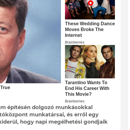
om építésén dolgozó munkásokkal
jtóközpont munkatársai, és erről egy
kiderül, hogy napi megélhetési gondjaik