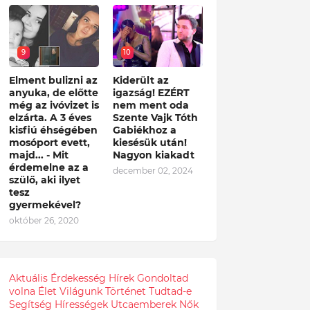
9
10
Elment bulizni az
Kiderült az
anyuka, de előtte
igazság! EZÉRT
még az ivóvizet is
nem ment oda
elzárta. A 3 éves
Szente Vajk Tóth
kisfiú éhségében
Gabiékhoz a
mosóport evett,
kiesésük után!
majd... - Mit
Nagyon kiakadt
érdemelne az a
december 02, 2024
szülő, aki ilyet
tesz
gyermekével?
október 26, 2020
Aktuális
Érdekesség
Hírek
Gondoltad
volna
Élet
Világunk
Történet
Tudtad-e
Segítség
Hírességek
Utcaemberek
Nők