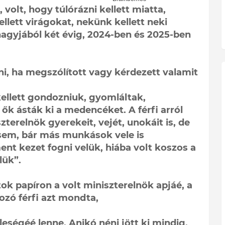
 volt, hogy túlórázni kellett miatta,
ellett virágokat, nekünk kellett neki
 nagyjából két évig, 2024-ben és 2025-ben
ni, ha megszólított vagy kérdezett valamit
kellett gondozniuk, gyomláltak,
 ők ásták ki a medencéket. A férfi arról
zterelnök gyerekeit, vejét, unokáit is, de
sem, bár más munkások vele is
ent kezet fogni velük, hiába volt koszos a
lük”.
ok papíron a volt miniszterelnök apjáé, a
zó férfi azt mondta,
leségéé lenne. Anikó néni jött ki mindig,