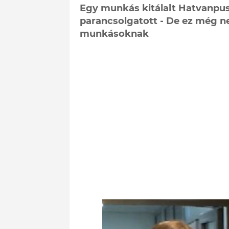
Egy munkás kitálalt Hatvanpuszt
parancsolgatott - De ez még ne
munkásoknak