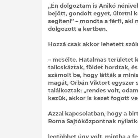
„Én dolgoztam is Anikó nénivel,
bejött, gondolt egyet, ültetni k
segíteni” – mondta a férfi, aki
dolgozott a kertben.
Hozzá csak akkor lehetett szól
– mesélte. Hatalmas területet 
talicskáztak, földet hordtak, és
számolt be, hogy látták a minis
magát, Orbán Viktort egyszer 
találkoztak: „rendes volt, odam
kezük, akkor is kezet fogott ve
Azzal kapcsolatban, hogy a birt
Roma Sajtóközpontnak nyilatko
legtöbbet úgy volt, mintha a fe