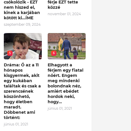
csókolózik - EZT
férje EZT tette
nem hiszed el,
közzé
kinek a karjában
november 01, 2024
kötött ki...ÍME
szeptember 09, 2024
5
6
Dráma: Ő az a 11
Elhagyott a
hónapos
férjem egy fiatal
kisgyermek, akit
nőért. Engem
egy kukában
meg mindenki
találtak és csak a
bolondnak néz,
szerencsének
amiért ebédet
köszönhető,
hordok neki,
hogy életben
hogy...
maradt.
június 01, 2021
Döbbenet ami
történt:
június 01, 2021