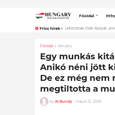
Főoldal
Itth
Friss hírek
ÍGY búcsúzik szerelmétől! Ha
Lefotózták Oláh Ibolyát, am
Főoldal
Aktuális
Egy munkás kitál
Anikó néni jött k
De ez még nem m
megtiltotta a m
by
Al Bundy
-
május 12, 2026