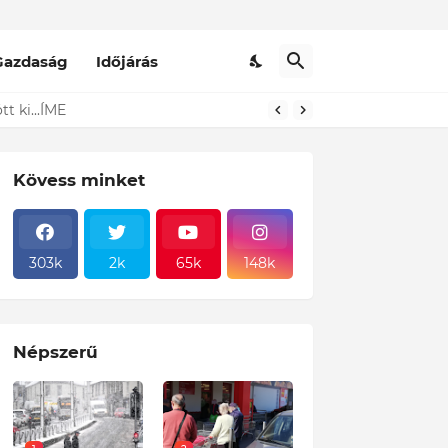
Gazdaság
Időjárás
tt ki...ÍME
Kövess minket
303k
2k
65k
148k
Népszerű