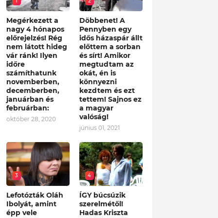
1
2
Megérkezett a
Döbbenet! A
nagy 4 hónapos
Pennyben egy
előrejelzés! Rég
idős házaspár állt
nem látott hideg
előttem a sorban
vár ránk! Ilyen
és sírt! Amikor
időre
megtudtam az
számíthatunk
okát, én is
novemberben,
könnyezni
decemberben,
kezdtem és ezt
januárban és
tettem! Sajnos ez
februárban:
a magyar
valóság!
október 28, 2020
június 01, 2021
3
4
Lefotózták Oláh
ÍGY búcsúzik
Ibolyát, amint
szerelmétől!
épp vele
Hadas Kriszta