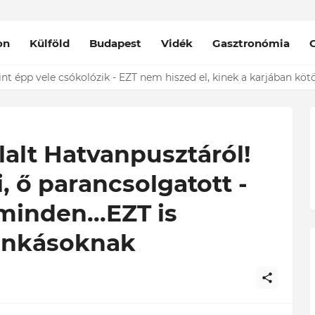
on
Külföld
Budapest
Vidék
Gasztronómia
das Kriszta férje EZT tette közzé
int épp vele csókolózik - EZT nem hiszed el, kinek a karjában kötö
alt Hatvanpusztáról!
i, ő parancsolgatott -
inden...EZT is
unkásoknak