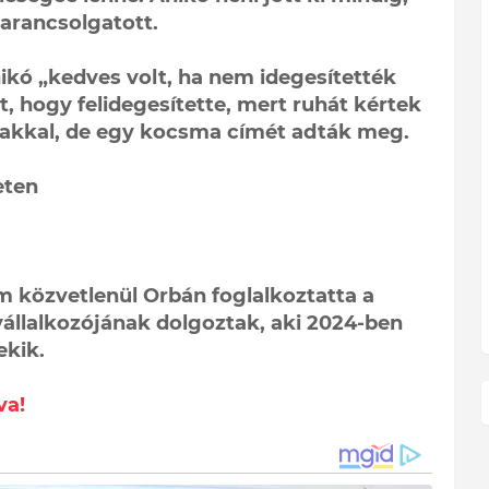
parancsolgatott.
ikó „kedves volt, ha nem idegesítették
, hogy felidegesítette, mert ruhát kértek
taiakkal, de egy kocsma címét adták meg.
eten
em közvetlenül Orbán foglalkoztatta a
állalkozójának dolgoztak, aki 2024-ben
ekik.
va!