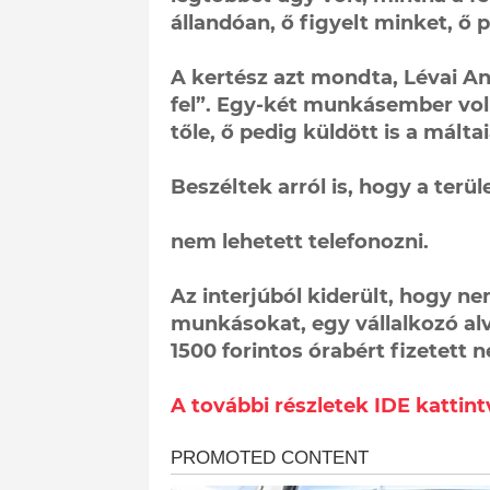
állandóan, ő figyelt minket, ő 
A kertész azt mondta, Lévai An
fel”. Egy-két munkásember volt
tőle, ő pedig küldött is a mál
Beszéltek arról is, hogy a terül
nem lehetett telefonozni.
Az interjúból kiderült, hogy n
munkásokat, egy vállalkozó alv
1500 forintos órabért fizetett n
A további részletek IDE kattint