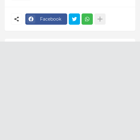
Facebook
Ez is érdekes
Az összes megtekintése
AKTUÁLIS
AKTUÁLIS
Forsthoffer Ágnes nem
Baka András leendő
vacakolt, pillanatok
köztársasági elnök
alatt aláírta EZT a
szavai nagy port
törvényt –
kavartak: EZT üzente
augusztusban már
August 10, 2026
érkezik is a pénz!
August 10, 2026