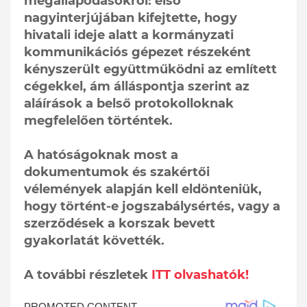
megállapodásokról: első
nagyinterjújában kifejtette, hogy
hivatali ideje alatt a kormányzati
kommunikációs gépezet részeként
kényszerült együttműködni az említett
cégekkel, ám álláspontja szerint az
aláírások a belső protokolloknak
megfelelően történtek.
A hatóságoknak most a
dokumentumok és szakértői
vélemények alapján kell eldönteniük,
hogy történt-e jogszabálysértés, vagy a
szerződések a korszak bevett
gyakorlatát követték.
A további részletek
ITT olvashatók!