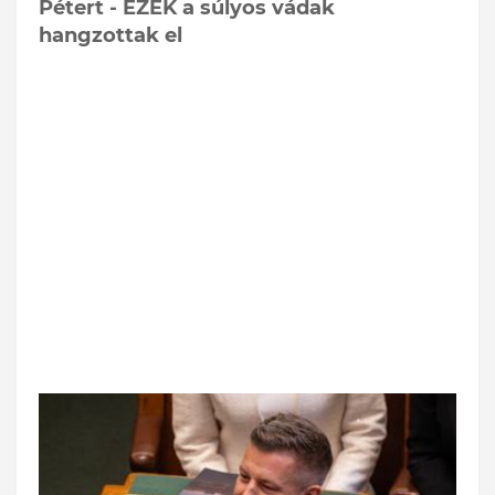
Pétert - EZEK a súlyos vádak
hangzottak el