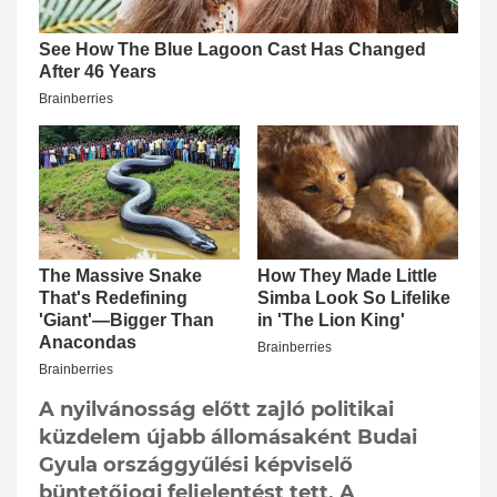
A nyilvánosság előtt zajló politikai
küzdelem újabb állomásaként Budai
Gyula országgyűlési képviselő
büntetőjogi feljelentést tett. A