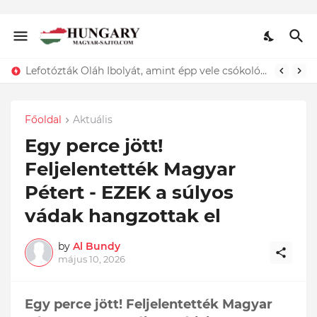
Lefotózták Oláh Ibolyát, amint épp vele csókolózik - EZT nem hiszed el, kinek a karjában kötött ki...ÍME
Főoldal
Aktuális
Egy perce jött!
Feljelentették Magyar
Pétert - EZEK a súlyos
vádak hangzottak el
by
Al Bundy
május 10, 2026
Egy perce jött! Feljelentették Magyar