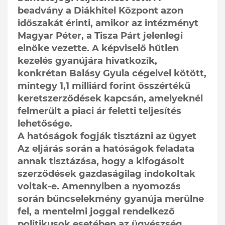
beadvány a Diákhitel Központ azon
időszakát érinti, amikor az intézményt
Magyar Péter, a Tisza Párt jelenlegi
elnöke vezette. A képviselő hűtlen
kezelés gyanújára hivatkozik,
konkrétan Balásy Gyula cégeivel kötött,
mintegy 1,1 milliárd forint összértékű
keretszerződések kapcsán, amelyeknél
felmerült a piaci ár feletti teljesítés
lehetősége.
A hatóságok fogják tisztázni az ügyet
Az eljárás során a hatóságok feladata
annak tisztázása, hogy a kifogásolt
szerződések gazdaságilag indokoltak
voltak-e. Amennyiben a nyomozás
során bűncselekmény gyanúja merülne
fel, a mentelmi joggal rendelkező
politikusok esetében az ügyészség