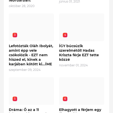
februárban:
június 01, 2021
október 28, 2020
3
4
Lefotózták Oláh Ibolyát,
ÍGY búcsúzik
amint épp vele
szerelmétől! Hadas
csókolózik - EZT nem
Kriszta férje EZT tette
hiszed el, kinek a
közzé
karjában kötött ki...ÍME
november 01, 2024
szeptember 09, 2024
5
6
Dráma: Ő az a 11
Elhagyott a férjem egy