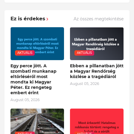
Ez is érdekes
Az összes megtekintése
AKTUÁLIS
AKTUÁLIS
Egy perce jött. A
Ebben a pillanatban jött
szombati munkanap
a Magyar Rendőrség
eltörléséről most
közlése a tragédiáról
mondta ki Magyar
August 05, 2026
Péter. Ez rengeteg
embert érint
August 05, 2026