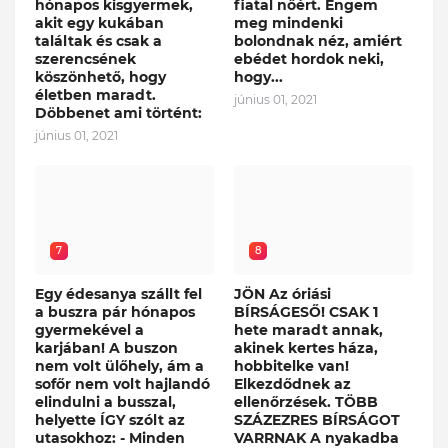
hónapos kisgyermek,
fiatal nőért. Engem
akit egy kukában
meg mindenki
találtak és csak a
bolondnak néz, amiért
szerencsének
ebédet hordok neki,
köszönhető, hogy
hogy...
életben maradt.
június 01, 2021
Döbbenet ami történt:
június 01, 2021
7
8
Egy édesanya szállt fel
JÖN Az óriási
a buszra pár hónapos
BÍRSÁGESŐ! CSAK 1
gyermekével a
hete maradt annak,
karjában! A buszon
akinek kertes háza,
nem volt ülőhely, ám a
hobbitelke van!
sofőr nem volt hajlandó
Elkezdődnek az
elindulni a busszal,
ellenőrzések. TÖBB
helyette ÍGY szólt az
SZÁZEZRES BÍRSÁGOT
utasokhoz: - Minden
VARRNAK A nyakadba