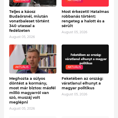
AKTUÁLIS
AKTUÁLIS
Teljes a káosz
Most érkezett! Hatalmas
Budaörsnél, miután
robbanás történt:
vonatbaleset történt
rengeteg a halott és a
340 utassal a
sérült
fedélzeten
August 05, 2026
August 05, 2026
AKTUÁLIS
AKTUÁLIS
Meghozta a súlyos
Feketében az ország:
döntést a kormány,
váratlanul elhunyt a
most már biztos: másfél
magyar politikus
millió magyarról van
August 05, 2026
szó, muszáj volt
meglépni
August 05, 2026