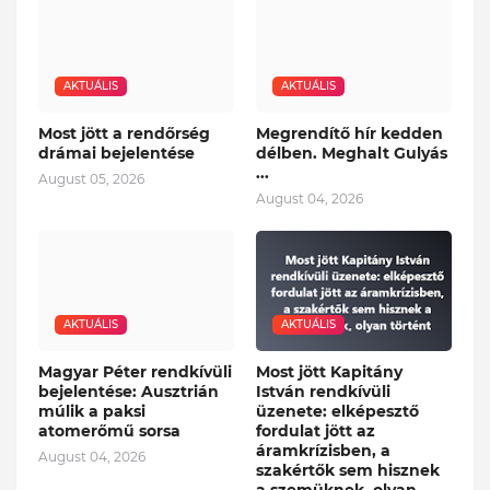
AKTUÁLIS
AKTUÁLIS
Most jött a rendőrség
Megrendítő hír kedden
drámai bejelentése
délben. Meghalt Gulyás
...
August 05, 2026
August 04, 2026
AKTUÁLIS
AKTUÁLIS
Magyar Péter rendkívüli
Most jött Kapitány
bejelentése: Ausztrián
István rendkívüli
múlik a paksi
üzenete: elképesztő
atomerőmű sorsa
fordulat jött az
áramkrízisben, a
August 04, 2026
szakértők sem hisznek