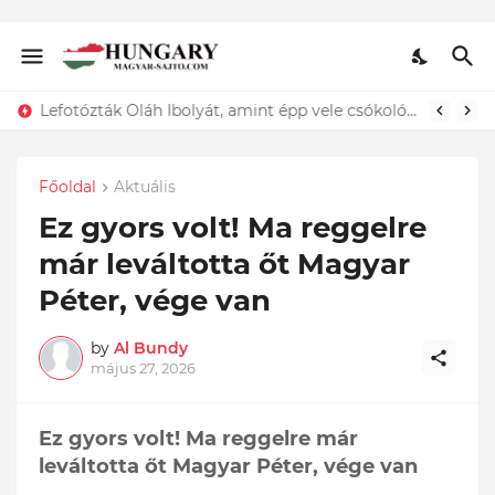
Lefotózták Oláh Ibolyát, amint épp vele csókolózik - EZT nem hiszed el, kinek a karjában kötött ki...ÍME
Főoldal
Aktuális
Ez gyors volt! Ma reggelre
már leváltotta őt Magyar
Péter, vége van
by
Al Bundy
május 27, 2026
Ez gyors volt! Ma reggelre már
leváltotta őt Magyar Péter, vége van