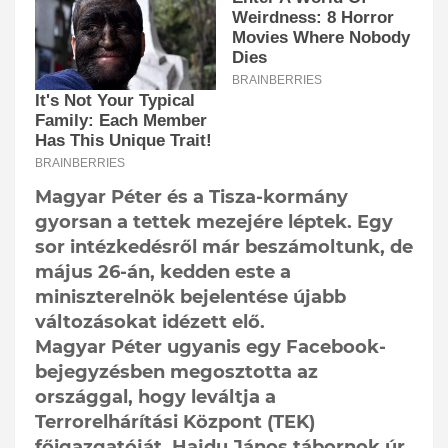
Magyar Péter és a Tisza-kormány
gyorsan a tettek mezejére léptek. Egy
sor intézkedésről már beszámoltunk, de
május 26-án, kedden este a
miniszterelnök bejelentése újabb
változásokat idézett elő.
Magyar Péter ugyanis egy Facebook-
bejegyzésben megosztotta az
országgal, hogy leváltja a
Terrorelhárítási Központ (TEK)
főigazgatóját. Hajdu János tábornok úr