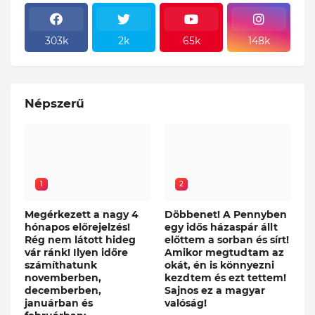
303k
2k
65k
148k
Népszerű
1
2
Megérkezett a nagy 4
Döbbenet! A Pennyben
hónapos előrejelzés!
egy idős házaspár állt
Rég nem látott hideg
előttem a sorban és sírt!
vár ránk! Ilyen időre
Amikor megtudtam az
számíthatunk
okát, én is könnyezni
novemberben,
kezdtem és ezt tettem!
decemberben,
Sajnos ez a magyar
januárban és
valóság!