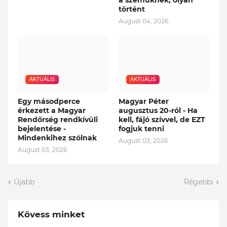
a szemüknek, olyan
történt
August 04, 2026
AKTUÁLIS
AKTUÁLIS
Egy másodperce
Magyar Péter
érkezett a Magyar
augusztus 20-ról - Ha
Rendőrség rendkívüli
kell, fájó szívvel, de EZT
bejelentése -
fogjuk tenni
Mindenkihez szólnak
August 03, 2026
August 03, 2026
Újabb
Régebbi
Kövess minket